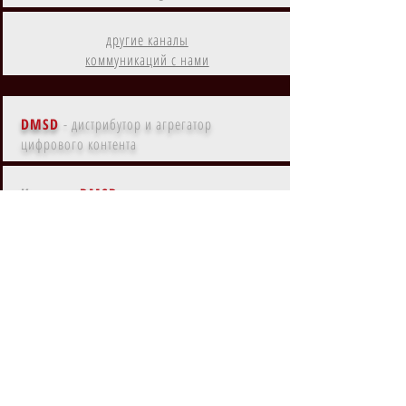
другие каналы
коммуникаций с нами
DMSD
- дистрибутор и агрегатор
цифрового контента
Контент
DMSD
на
Amazon Prime
Контент
DMSD
в субрегионах
EMEA, MENA, LATAM, NA, APAC
Контент
DMSD
на
основных языках мира
Контент
DMSD
с ки-артом