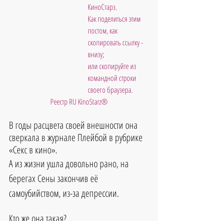
КиноСтарз. 
Как поделиться этим 
постом, как 
скопировать ссылку - 
внизу; 
или скопируйте из 
командной строки 
своего браузера.
 Реестр RU KinoStarz®
В годы расцвета своей внешности она 
сверкала в журнале Плейбой в рубрике 
«Секс в кино». 
А из жизни ушла довольно рано, на 
берегах Сены закончив её 
самоубийством, из-за депрессии.
Кто же она такая?