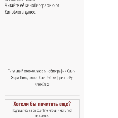
Читайте её кинобиографию от 
КиноБлога далее.
Титульный фотоколлаж к кинобиографии Ольги 
Жорж-Пико, автор - Олег Лубски | реестр Ру 
КиноСтарз
Хотели бы почитать еще?
Подпишитесь на dmsd.online, чтобы читать пост 
полностью.