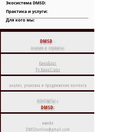
Экосистема DMSD:
Практика и услуги:
Для кого мы:
DMSD
-
знания и сервисы:
КиноБлог
Ру КиноСтарз
анализ, упаковка и продвижение контента
КОНТАКТЫ с
DMSD
:
имейл
DMSDonline@gmail.com