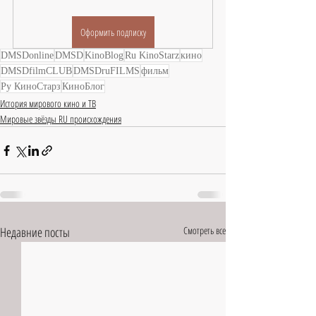
Оформить подписку
DMSDonline
DMSD
KinoBlog
Ru KinoStarz
кино
DMSDfilmCLUB
DMSDruFILMS
фильм
Ру КиноСтарз
КиноБлог
История мирового кино и ТВ
Мировые звёзды RU происхождения
Недавние посты
Смотреть все