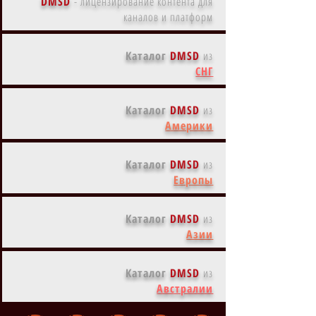
DMSD
-
лицензирование контента для
каналов и платформ
Каталог
DMSD
из
СНГ
Каталог
DMSD
из
Америки
Каталог
DMSD
из
Европы
Каталог
DMSD
из
Азии
Каталог
DMSD
из
Австралии