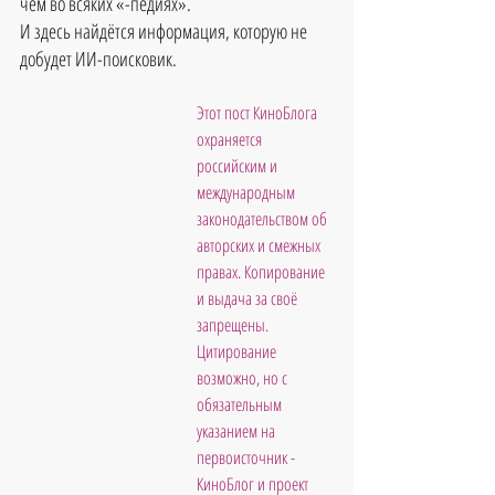
чем во всяких «-педиях».
И здесь найдётся информация, которую не 
добудет ИИ-поисковик.
Этот пост КиноБлога 
охраняется 
российским и 
международным 
законодательством об 
авторских и смежных 
правах. Копирование 
и выдача за своё 
запрещены. 
Цитирование 
возможно, но с 
обязательным 
указанием на 
первоисточник - 
КиноБлог и проект 