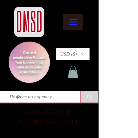
Content
USD ($)
available in Russian.
Your browser may
offer automatic
translation.
От идеи и исследования — к
созданию, упаковке и рынку