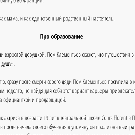
тоянную во Франции. 
 как мама, и как единственный родственный настоятель.
Про образование
чи взрослой девушкой, Пом Клементьев скажет, что путешествия в
 душу».
етю, сразу после смерти своего дяди Пом Клементьев поступила в
там недолго, не найдя для себя этот вариант карьеры привлекате
ла официанткой и продавщицей. 
к актриса в возрасте 19 лет в театральной школе Cours Florent в 
в после начала своего обучения в упомянутой школе она выигра