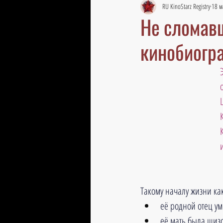
RU KinoStarz Registry
18 м
Не сломавш
кинобиогр
Такому началу жизни как
её родной отец уме
её мать была шизо