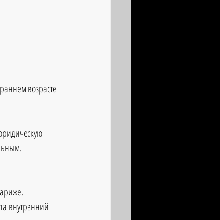
 раннем возрасте 
 юридическую 
льным. 
Париже. 
ла внутренний 