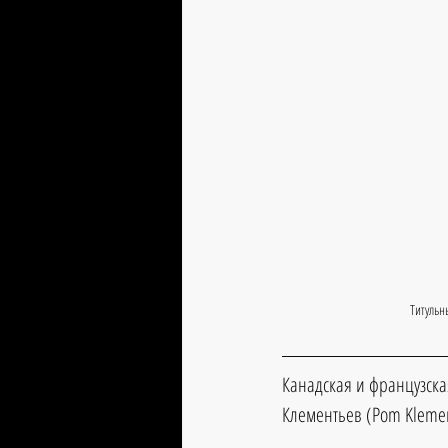
Титульн
Канадская и французская
Клементьев (Pom Klement