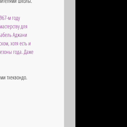
учителями школы.
967-м году 
мастерству для 
Изабель Аджани 
ком, хотя есть и 
езоны года. Даже 
ми тхеквондо.