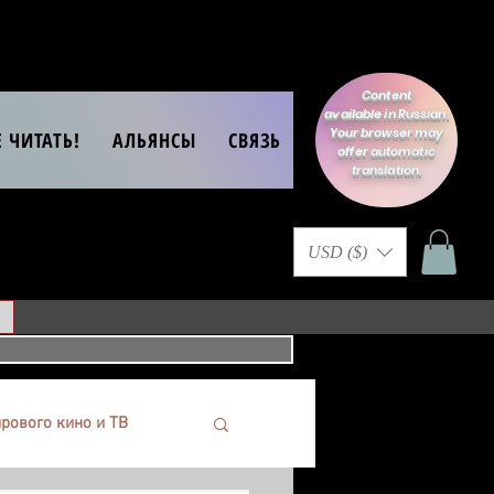
Content
available in Russian.
Your browser may
Е ЧИТАТЬ!
АЛЬЯНСЫ
СВЯЗЬ
offer automatic
translation.
USD ($)
рового кино и ТВ