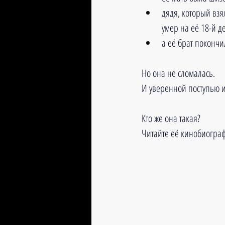
дядя, который взя
умер на её 18-й д
а её брат покончи
Но она не сломалась. 
И уверенной поступью ид
Кто же она такая?
Читайте её кинобиограф