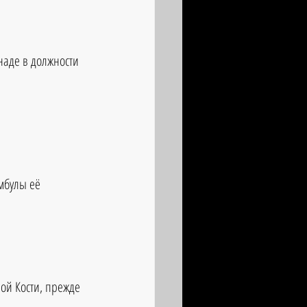
наде в должности 
мбулы её 
ой Кости, прежде 