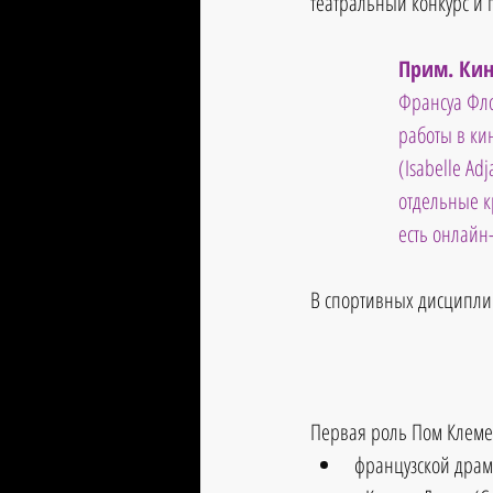
театральный конкурс и 
Прим. Кин
Франсуа Флор
работы в кин
(Isabelle Ad
отдельные к
есть онлайн
В спортивных дисципли
Первая роль Пом Клемен
французской драме 