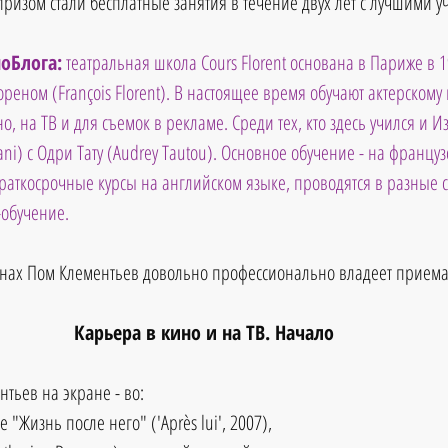
призом стали бесплатные занятия в течение двух лет с лучшими 
оБлога:
 театральная школа Cours Florent основана в Париже в 1
еном (François Florent). В настоящее время обучают актерскому 
о, на ТВ и для съемок в рекламе. Среди тех, кто здесь учился и 
jani) с Одри Тату (Audrey Tautou). Основное обучение - на французс
раткосрочные курсы на английском языке, проводятся в разные с
-обучение.
нах Пом Клементьев довольно профессионально владеет приема
Карьера в кино и на ТВ. Начало
тьев на экране - во:
"Жизнь после него" ('Après lui', 2007),