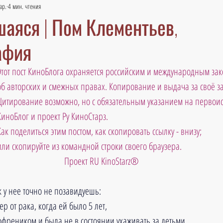
ар.
4 мин. чтения
аяся | Пом Клементьев,
афия
Этот пост КиноБлога охраняется российским и международным зак
об авторских и смежных правах. Копирование и выдача за своё 
Цитирование возможно, но с обязательным указанием на первоис
КиноБлог и проект Ру КиноСтарз. 
Как поделиться этим постом, как скопировать ссылку - внизу; 
или скопируйте из командной строки своего браузера.
 Проект RU KinoStarz®
 у нее точно не позавидуешь: 
р от рака, когда ей было 5 лет, 
фреником и была не в состоянии ухаживать за детьми, 