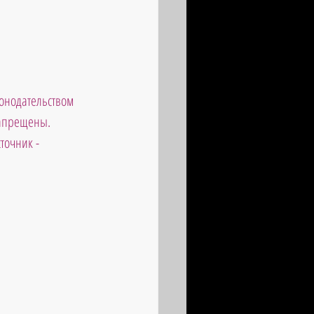
онодательством 
запрещены. 
точник - 