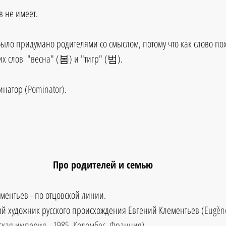
 не имеет.
ло придумано родителями со смыслом, потому что как слово пох
х слов  "весна" (봄) и "тигр" (범).
инатор (
Pominator).
Про родителей и семью
ементьев - по отцовской линии.
ий художник русского происхождения Евгений Клементьев (
Eugène
йская империя - 1985, Коломбес, Франция).