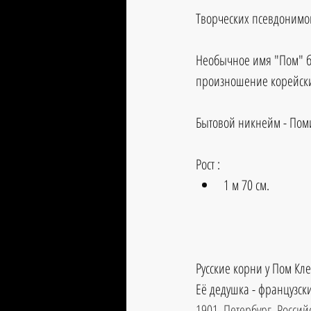
Творческих псевдонимов
Необычное имя "Пом" бы
произношение корейски
Бытовой никнейм - Пом
Рост :
1 м 70 см.
Русские корни у Пом Кл
Её дедушка - французск
1901, Петербург, Росси