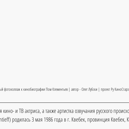
ый фотоколлаж к кинобиографии Пом Клементьев | автор - Олег Лубски | проект Ру КиноСтарз
 кино- и ТВ актриса, а также артистка озвучания русского проис
ieff) родилась 3 мая 1986 года в г. Квебек, провинция Квебек, К