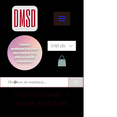
Content
USD ($)
available in Russian.
Your browser may
offer automatic
translation.
От идеи и исследования — к
созданию, упаковке и рынку