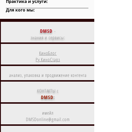
Практика и услуги:
Для кого мы:
DMSD
-
знания и сервисы:
КиноБлог
Ру КиноСтарз
анализ, упаковка и продвижение контента
КОНТАКТЫ с
DMSD
:
имейл
DMSDonline@gmail.com