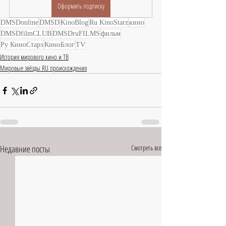
Оформить подписку
DMSDonline
DMSD
KinoBlog
Ru KinoStarz
кино
DMSDfilmCLUB
DMSDruFILMS
фильм
Ру КиноСтарз
КиноБлог
TV
История мирового кино и ТВ
Мировые звёзды RU происхождения
Недавние посты
Смотреть все