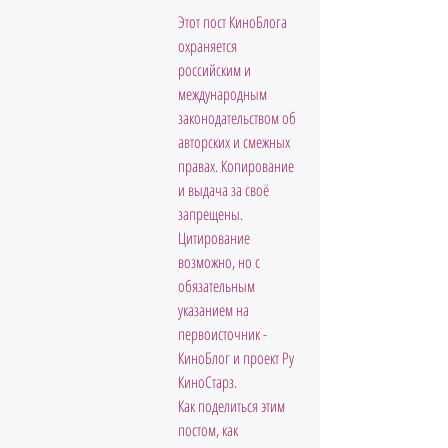
Этот пост КиноБлога 
охраняется 
российским и 
международным 
законодательством об 
авторских и смежных 
правах. Копирование 
и выдача за своё 
запрещены. 
Цитирование 
возможно, но с 
обязательным 
указанием на 
первоисточник - 
КиноБлог и проект Ру 
КиноСтарз. 
Как поделиться этим 
постом, как 