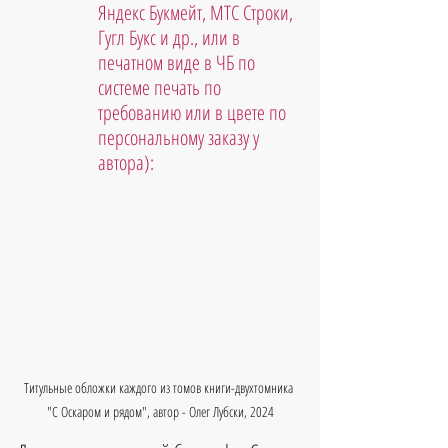
Яндекс Букмейт, МТС Строки, 
Гугл Букс и др., или в 
печатном виде в ЧБ по 
системе печать по 
требованию или в цвете по 
персональному заказу у 
автора):
Титульные обложки каждого из томов книги-двухтомника 
"С Оскаром и рядом", автор - Олег Лубски, 2024