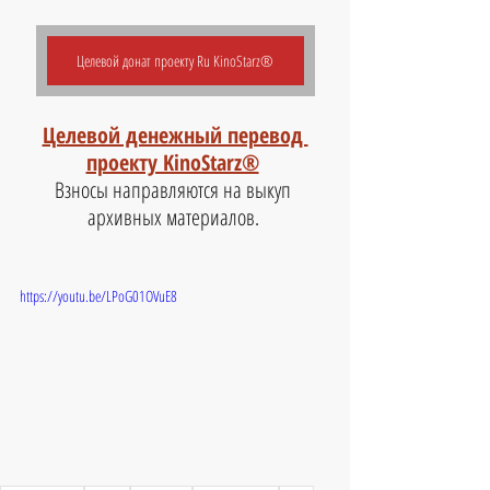
Целевой донат проекту Ru KinoStarz®
Целевой денежный перевод 
проекту KinoStarz®
Взносы направляются на выкуп 
архивных материалов. 
https://youtu.be/LPoG01OVuE8