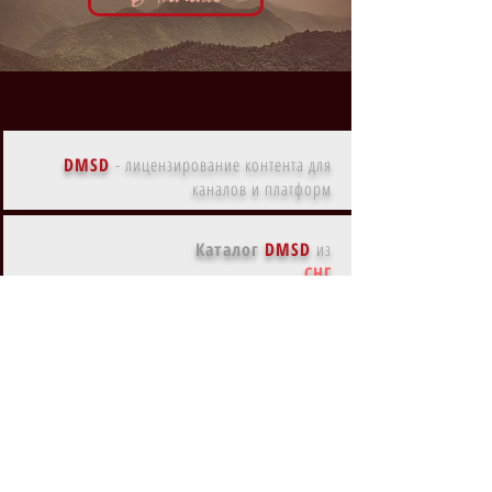
DMSD
-
лицензирование контента для
каналов и платформ
Каталог
DMSD
из
СНГ
Каталог
DMSD
из
Америки
Каталог
DMSD
из
Европы