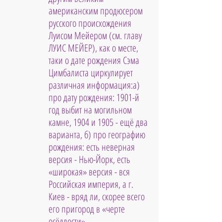
американским продюсером 
русского происхождения 
Луисом Мейером (см. главу 
ЛУИС МЕЙЕР), как о месте, 
таки о дате рождения Сэма 
Цимбалиста циркулирует 
различная информация:а) 
про дату рождения: 1901-й 
год выбит на могильном 
камне, 1904 и 1905 - ещё два 
варианта, б) про географию 
рождения: есть неверная 
версия - Нью-Йорк, есть 
«широкая» версия - вся 
Российская империя, а г. 
Киев - вряд ли, скорее всего 
его пригород в «черте 
осёдлости».