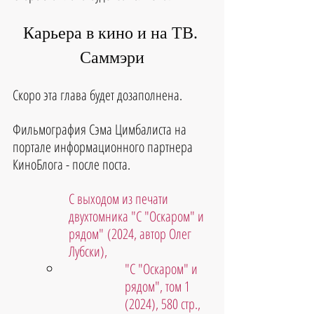
Карьера в кино и на ТВ. 
Саммэри
Скоро эта глава будет дозаполнена.
Фильмография 
Сэма Цимбалиста 
на 
портале информационного партнера 
КиноБлога - после поста.
С выходом из печати 
двухтомника "С "Оскаром" и 
рядом" (2024, автор Олег 
Лубски),
"С "Оскаром" и 
рядом", том 1 
(2024), 580 стр., 