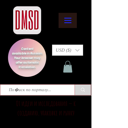
Content
USD ($)
available in Russian.
Your browser may
offer automatic
translation.
От идеи и исследования — к
созданию, упаковке и рынку