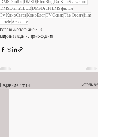
DMSDonline
DMSD
KinoBlog
Ru KinoStarz
кино
DMSDfilmCLUB
DMSDruFILMS
фильм
Ру КиноСтарз
КиноБлог
TV
Оскар
The Oscars
film
movie
Academy
История мирового кино и ТВ
Мировые звёзды RU происхождения
Недавние посты
Смотреть все