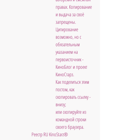
правах. Копирование 
и выдача за своё 
запрещены. 
Цитирование 
возможно, но с 
обязательным 
указанием на 
первоисточник - 
КиноБлог и проект 
КиноСтарз. 
Как поделиться этим 
постом, как 
скопировать ссылку - 
внизу; 
или скопируйте из 
командной строки 
своего браузера.
Реестр RU KinoStarz®