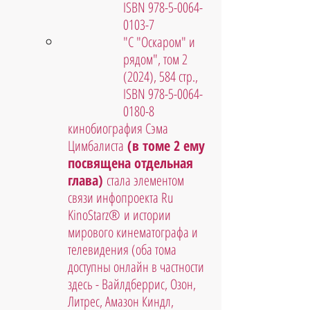
ISBN 978-5-0064-
0103-7
"С "Оскаром" и 
рядом", том 2 
(2024), 584 стр., 
ISBN 978-5-0064-
0180-8
кинобиография Сэма 
Цимбалиста
 (в томе 2 ему 
посвящена отдельная 
глава)
 стала элементом 
связи инфопроекта Ru 
KinoStarz® и истории 
мирового кинематографа и 
телевидения (оба тома 
доступны онлайн в частности 
здесь - Вайлдберрис, Озон, 
Литрес, Амазон Киндл, 