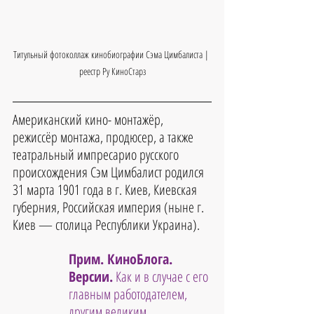
Титульный фотоколлаж кинобиографии Сэма Цимбалиста | 
реестр Ру КиноСтарз
Американский кино- монтажёр, 
режиссёр монтажа, продюсер, а также 
театральный импресарио русского 
происхождения Сэм Цимбалист родился 
31 марта 1901 года в г. Киев, Киевская 
губерния, Российская империя (ныне г. 
Киев — столица Республики Украина).
Прим. КиноБлога. 
Версии.
Как и в случае с его 
главным работодателем, 
другим великим 