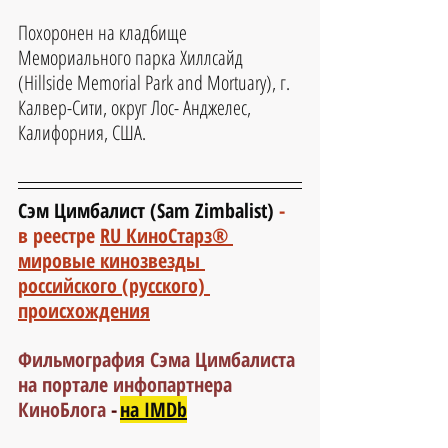
Похоронен на кладбище 
Мемориального парка Хиллсайд 
(Hillside Memorial Park and Mortuary), г. 
Калвер-Сити, округ Лос- Анджелес, 
Калифорния, США.
Сэм Цимбалист (Sam Zimbalist)
- 
в реестре 
RU КиноСтарз® 
мировые кинозвезды 
российского (русского) 
происхождения
Фильмография Сэма Цимбалиста 
на портале инфопартнера 
КиноБлога
 -
на IMDb