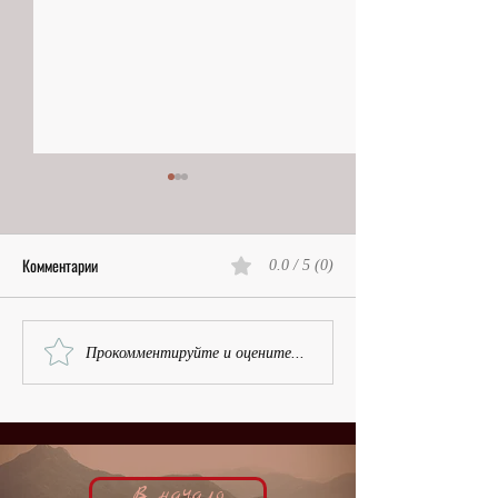
Комментарии
0.0 / 5 (0)
Первая в Лондоне | Вера
Наследственная фа
Прокомментируйте и оцените...
Чарова, кинобиография
Надя Бенуа, киноб
В начало