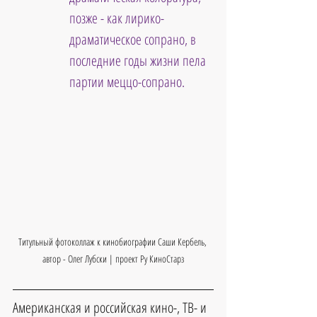
позже - как лирико-
драматическое сопрано, в 
последние годы жизни пела 
партии меццо-сопрано.
Титульный фотоколлаж к кинобиографии Саши Кербель, 
автор - Олег Лубски | проект Ру КиноСтарз
Американская и российская кино-, ТВ- и 