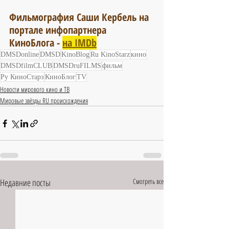
Фильмография Саши Кербель на 
портале инфопартнера 
КиноБлога -
на IMDb
DMSDonline
DMSD
KinoBlog
Ru KinoStarz
кино
DMSDfilmCLUB
DMSDruFILMS
фильм
Ру КиноСтарз
КиноБлог
TV
Новости мирового кино и ТВ
Мировые звёзды RU происхождения
Недавние посты
Смотреть все