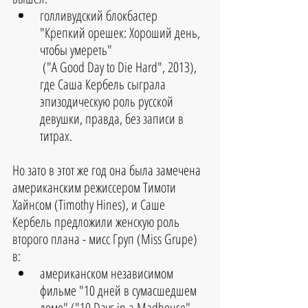
голливудский блокбастер 
"Крепкий орешек: Хороший день, 
чтобы умереть"
 ("A Good Day to Die Hard", 2013), 
где Саша Кербель сыграла 
эпизодическую роль русской 
девушки, правда, без записи в 
титрах.
Но зато в этот же год она была замечена 
американским режиссером Тимоти 
Хайнсом (Timothy Hines), и Саше 
Кербель предложили женскую роль 
второго плана - мисс Груп (Miss Grupe) 
в:
американском независимом 
фильме "10 дней в сумасшедшем 
доме" ("10 Days in a Madhouse", 