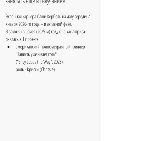
занялась ещё и озвучанием. 
Экранная карьера Саши Кербель 
на дату середина 
января 2026-го года
 – в активной фазе.
В закончившемся (2025-м) году она как актриса 
снялась в 1 проекте:
американский полнометражный триллер 
"Зависть указывает путь"
("Envy Leads the Way", 2025),
роль - Крисси (Chrissie).