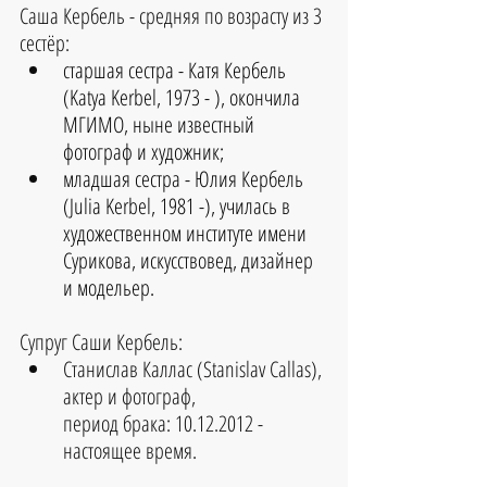
Саша Кербель - средняя по возрасту из 3 
сестёр: 
старшая сестра - Катя Кербель 
(Katya Kerbel, 1973 - ), окончила 
МГИМО, ныне известный 
фотограф и художник;
младшая сестра - Юлия Кербель 
(Julia Kerbel, 1981 -), училась в 
художественном институте имени 
Сурикова, искусствовед, дизайнер 
и модельер.
Супруг Саши Кербель: 
Станислав Каллас (Stanislav Callas), 
актер и фотограф, 
период брака: 10.12.2012 - 
настоящее время. 