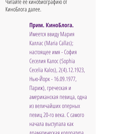
Читайте её кинобиографию от 
КиноБлога далее.
Прим. КиноБлога. 
Имеется ввиду Мария 
Каллас (Maria Callas); 
настоящее имя - София 
Сеселия Калос (Sophia 
Cecelia Kalos), 2(4).12.1923, 
Нью-Йорк - 16.09.1977, 
Париж), греческая и 
американская певица, одна 
из величайших оперных 
певиц 20-го века. С самого 
начала выступала как 
драматическая колоратура, 