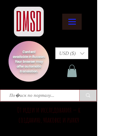
Content
USD ($)
available in Russian.
Your browser may
offer automatic
translation.
От идеи и исследования — к
созданию, упаковке и рынку