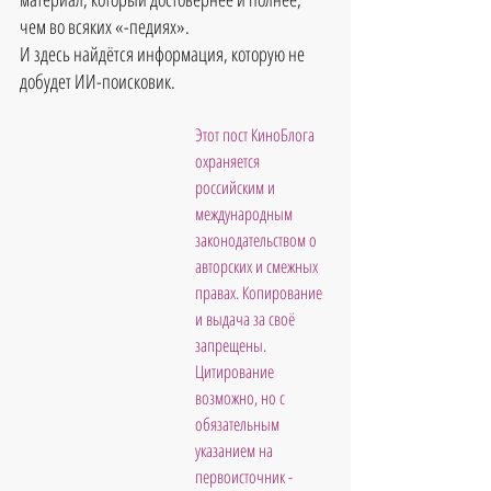
чем во всяких «-педиях».
И здесь найдётся информация, которую не 
добудет ИИ-поисковик.
Этот пост КиноБлога 
охраняется 
российским и 
международным 
законодательством о 
авторских и смежных 
правах. Копирование 
и выдача за своё 
запрещены. 
Цитирование 
возможно, но с 
обязательным 
указанием на 
первоисточник - 