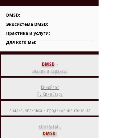
DMSD:
Экосистема DMSD:
Практика и услуги:
Для кого мы:
DMSD
-
знания и сервисы:
КиноБлог
Ру КиноСтарз
анализ, упаковка и продвижение контента
КОНТАКТЫ с
DMSD
: