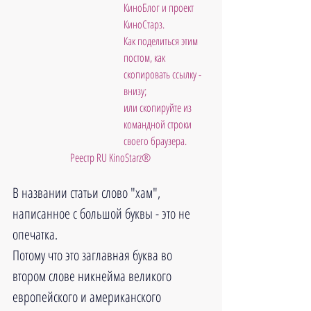
КиноБлог и проект 
КиноСтарз. 
Как поделиться этим 
постом, как 
скопировать ссылку - 
внизу;
или скопируйте из 
командной строки 
своего браузера.
Реестр RU KinoStarz®
В названии статьи слово "хам", 
написанное с большой буквы - это не 
опечатка. 
Потому что это заглавная буква во 
втором слове никнейма великого 
европейского и американского 