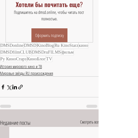
Хотели бы почитать еще?
Подпишитесь на dmsd.online, чтобы читать пост 
полностью.
Оформить подписку
DMSDonline
DMSD
KinoBlog
Ru KinoStarz
кино
DMSDfilmCLUB
DMSDruFILMS
фильм
Ру КиноСтарз
КиноБлог
TV
История мирового кино и ТВ
Мировые звёзды RU происхождения
Недавние посты
Смотреть все