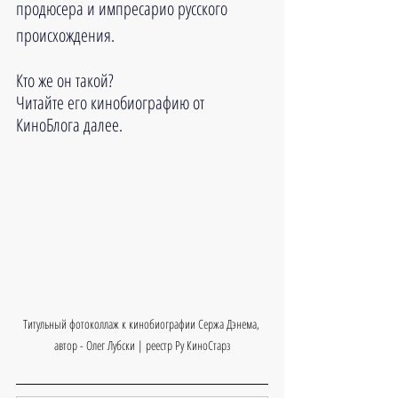
продюсера и импресарио русского 
происхождения. 
Кто же он такой?
Читайте его кинобиографию от 
КиноБлога далее.
Титульный фотоколлаж к кинобиографии Сержа Дэнема, 
автор - Олег Лубски | реестр Ру КиноСтарз