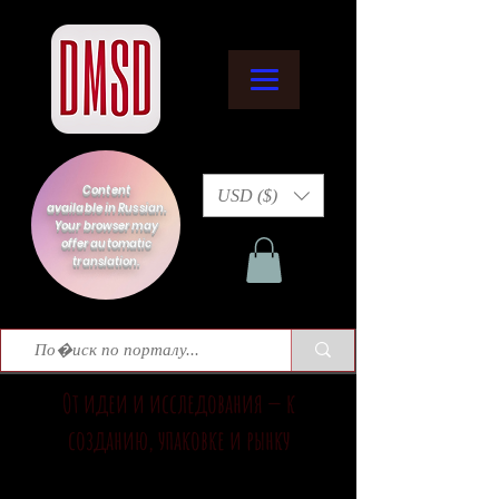
Content
USD ($)
available in Russian.
Your browser may
offer automatic
translation.
От идеи и исследования — к
созданию, упаковке и рынку