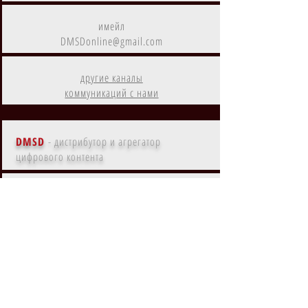
имейл
DMSDonline@gmail.com
другие каналы
коммуникаций с нами
DMSD
- дистрибутор и агрегатор
цифрового контента
Контент
DMSD
на
Amazon Prime
Контент
DMSD
в субрегионах
EMEA, MENA, LATAM, NA, APAC
Контент
DMSD
на