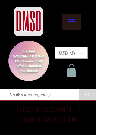
Content
USD ($)
available in Russian.
Your browser may
offer automatic
translation.
От идеи и исследования — к
созданию, упаковке и рынку