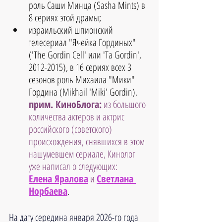
роль Саши Минца (Sasha Mints) в 
8 сериях этой драмы;  
израильский шпионский 
телесериал "Ячейка Гординых" 
('The Gordin Cell' или 'Ta Gordin', 
2012-2015), в 16 сериях всех 3 
сезонов роль Михаила "Мики" 
Гордина (Mikhail 'Miki' Gordin),
прим. КиноБлога:
 из большого 
количества актеров и актрис 
российского (советского) 
происхождения, снявшихся в этом 
нашумевшем сериале, Кинолог 
уже написал о следующих: 
Елена Яралова
и
Светлана 
Норбаева
. 
На дату середина января 2026-го года 