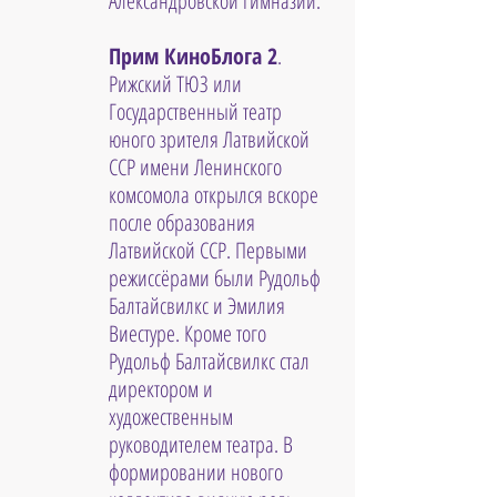
Александровской гимназии.
Прим КиноБлога 2
. 
Рижский ТЮЗ или 
Государственный театр 
юного зрителя Латвийской 
ССР имени Ленинского 
комсомола открылся вскоре 
после образования 
Латвийской ССР. Первыми 
режиссёрами были Рудольф 
Балтайсвилкс и Эмилия 
Виестуре. Кроме того 
Рудольф Балтайсвилкс стал 
директором и 
художественным 
руководителем театра. В 
формировании нового 