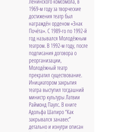
Ленинского комсомола, в 
1969-м году за творческие 
достижения театр был 
награждён орденом «Знак 
Почёта». С 1989-го по 1992-й 
год назывался Молодёжным 
театром. В 1992-м году, после 
подписания договора о 
реорганизации, 
Молодёжный театр 
прекратил существование. 
Инициатором закрытия 
театра выступил тогдашний 
министр культуры Латвии 
Раймонд Паулс. В книге 
Адольфа Шапиро “Как 
закрывался занавес” 
детально и изнутри описан 