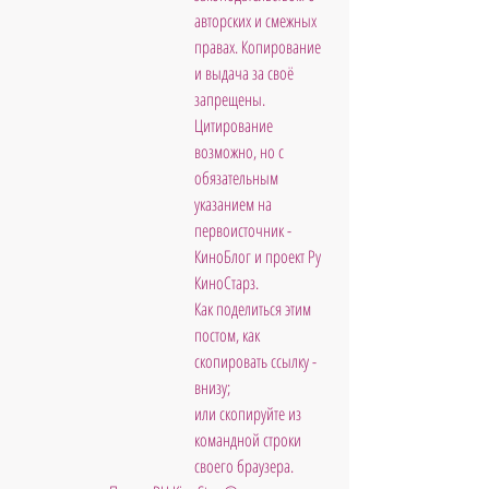
авторских и смежных 
правах. Копирование 
и выдача за своё 
запрещены. 
Цитирование 
возможно, но с 
обязательным 
указанием на 
первоисточник - 
КиноБлог и проект Ру 
КиноСтарз. 
Как поделиться этим 
постом, как 
скопировать ссылку - 
внизу; 
или скопируйте из 
командной строки 
своего браузера. 