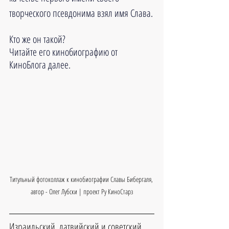
творческого псевдонима взял имя Слава.
Кто же он такой?
Читайте его кинобиографию от 
КиноБлога далее.
Титульный фотоколлаж к кинобиографии Славы Бибергаля, 
автор - Олег Лубски | проект Ру КиноСтарз
Израильский, латвийский и советский 