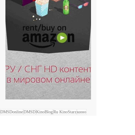
DMSDonline
DMSD
KinoBlog
Ru KinoStarz
кино
DMSDfilmCLUB
DMSDruFILMS
фильм
Ру КиноСтарз
КиноБлог
TV
Новости мирового кино и ТВ