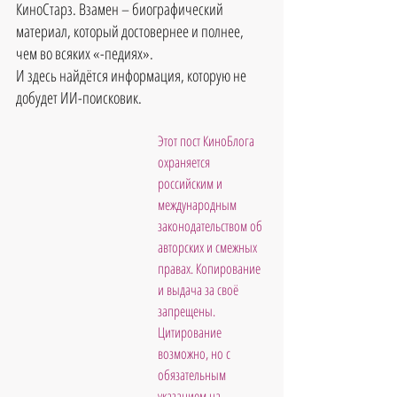
КиноСтарз. Взамен – биографический 
материал, который достовернее и полнее, 
чем во всяких «-педиях».
И здесь найдётся информация, которую не 
добудет ИИ-поисковик.
Этот пост КиноБлога 
охраняется 
российским и 
международным 
законодательством об 
авторских и смежных 
правах. Копирование 
и выдача за своё 
запрещены. 
Цитирование 
возможно, но с 
обязательным 
указанием на 