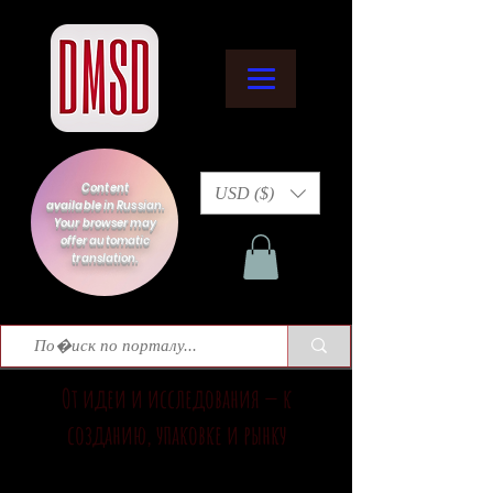
Content
USD ($)
available in Russian.
Your browser may
offer automatic
translation.
От идеи и исследования — к
созданию, упаковке и рынку