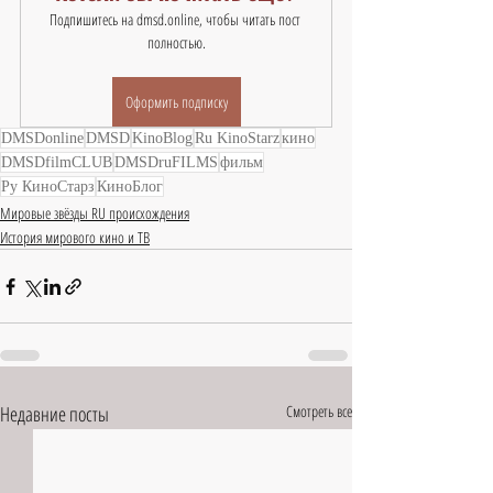
Подпишитесь на dmsd.online, чтобы читать пост 
полностью.
Оформить подписку
DMSDonline
DMSD
KinoBlog
Ru KinoStarz
кино
DMSDfilmCLUB
DMSDruFILMS
фильм
Ру КиноСтарз
КиноБлог
Мировые звёзды RU происхождения
История мирового кино и ТВ
Недавние посты
Смотреть все