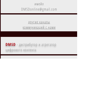
имейл
DMSDonline@gmail.com
другие каналы
коммуникаций с нами
DMSD
- дистрибутор и агрегатор
цифрового контента
Контент
DMSD
на
Amazon Prime
Контент
DMSD
в субрегионах
EMEA, MENA, LATAM, NA, APAC
Контент
DMSD
на
основных языках мира