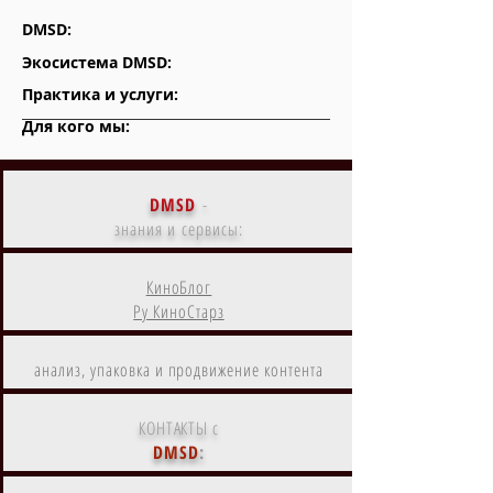
DMSD:
Экосистема DMSD:
Практика и услуги:
Для кого мы:
DMSD
-
знания и сервисы:
КиноБлог
Ру КиноСтарз
анализ, упаковка и продвижение контента
КОНТАКТЫ с
DMSD
: