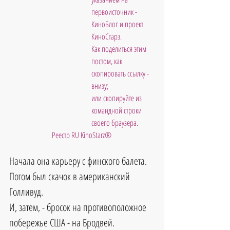
первоисточник - 
КиноБлог и проект 
КиноСтарз. 
Как поделиться этим 
постом, как 
скопировать ссылку - 
внизу; 
или скопируйте из 
командной строки 
своего браузера.
Реестр RU KinoStarz®
Начала она карьеру с финского балета.
Потом был скачок в американский 
Голливуд.
И, затем, - бросок на противоположное 
побережье США - на Бродвей.