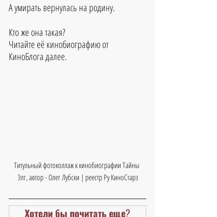
А умирать вернулась на родину.
Кто же она такая?
Читайте её кинобиографию от 
КиноБлога далее.
Титульный фотоколлаж к кинобиографии Тайны 
Элг, автор - Олег Лубски | реестр Ру КиноСтарз
Хотели бы почитать еще?