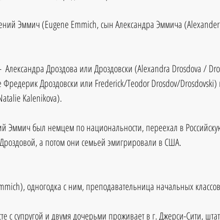
гений Эммич (Eugene Emmich, сын Александра Эммича (Alexander
  Александра Дроздова или Дроздовски (Alexandra Drosdova / Dros
 Фредерик Дроздовски или Frederick/Teodor Drosdov/Drosdovski)
talie Kalenikova).
ий Эммич был немцем по национальности, переехал в Российску
Дроздовой, а потом они семьей эмигрировали в США.
Emmich), одногодка с ним, преподавательница начальных классов
те с супругой и двумя дочерьми проживает в г. Джерси-Сити, шта