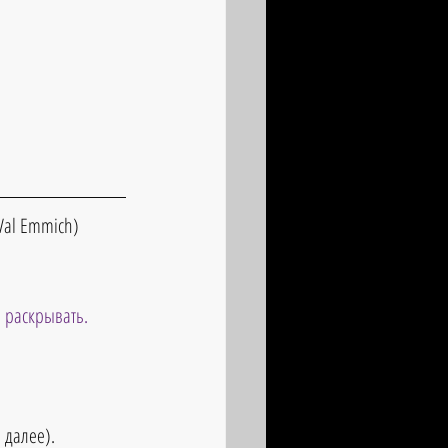
Val Emmich) 
 раскрывать.
 далее).