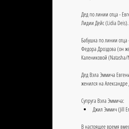
Дед по линии отца - Ев
Лидии Дейс (Lidia Deis).
Бабушка по линии отца -
Федора Дроздова (он же
Калениковой (Natasha/Na
Дед Вэла Эммича Евген
женился на Александре 
Супруга Вэла Эммича:
Джил Эммич (Jill 
В настоящее время вмес