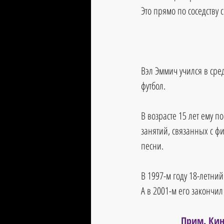
Это прямо по соседству 
Вэл Эммич учился в сре
футбол. 
В возрасте 15 лет ему п
занятий, связанных с фи
песни. 
В 1997-м году 18-летний
А в 2001-м его закончил 
Прим. Кин