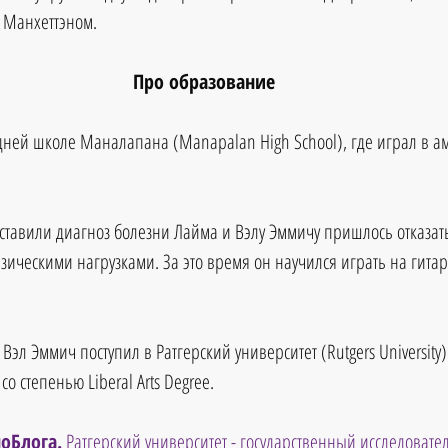
с Манхеттэном.
Про образование
дней школе Маналапана (Manapalan High School), где играл в а
оставили диагноз болезни Лайма и Вэлу Эммичу пришлось отказать
зическими нагрузками. За это время он научился играть на гитар
 Вэл Эммич поступил в Ратгерский университет (Rutgers University)
со степенью Liberal Arts Degree.
оБлога.
 Ратгерский университет - государственный исследовате