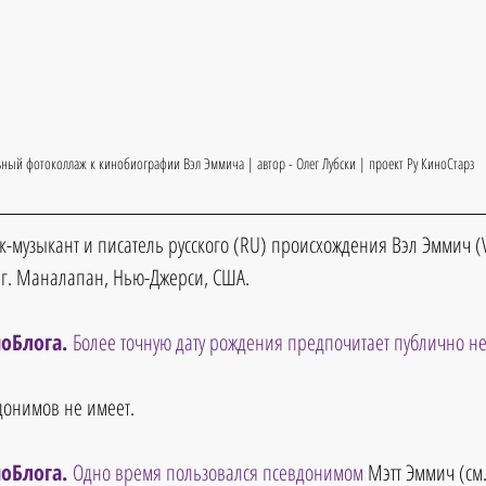
ьный фотоколлаж к кинобиографии Вэл Эммича | автор - Олег Лубски | проект Ру КиноСтарз
к-музыкант и писатель русского (RU) происхождения Вэл Эммич (
в г. Маналапан, Нью-Джерси, США.
оБлога. 
Более точную дату рождения предпочитает публично не
донимов не имеет.
оБлога. 
Одно время пользовался псевдонимом 
Мэтт Эммич (см.