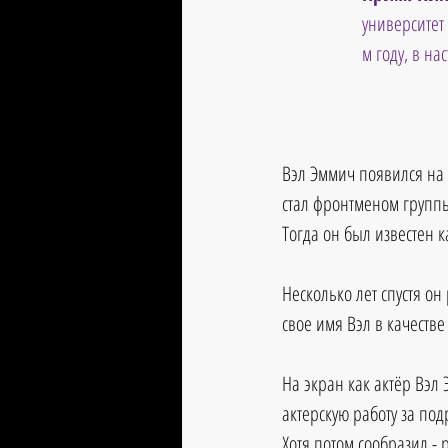
университет
м году, в н
Вэл Эммич появился на с
стал фронтменом группы 
Тогда он был известен к
Несколько лет спустя о
свое имя Вэл в качестве
На экран как актёр Вэл
актерскую работу за под
Хотя потом сообразил -