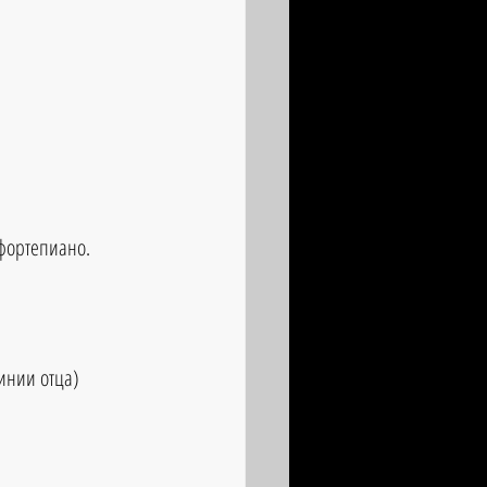
фортепиано.
инии отца) 