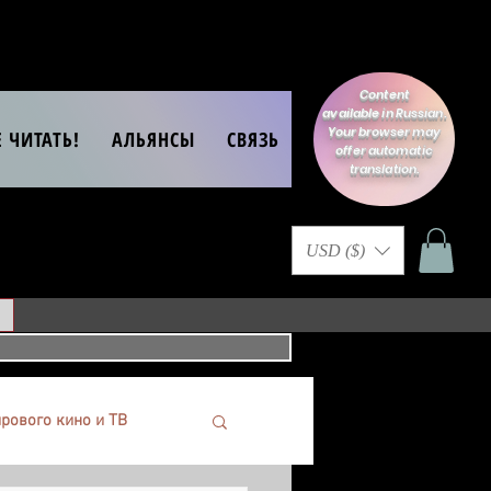
Content
available in Russian.
Your browser may
Е ЧИТАТЬ!
АЛЬЯНСЫ
СВЯЗЬ
offer automatic
translation.
USD ($)
рового кино и ТВ