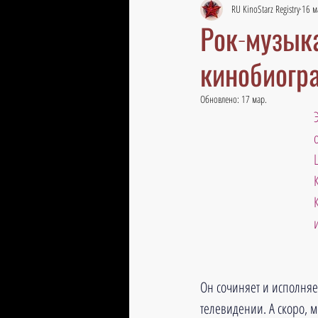
RU KinoStarz Registry
16 м
Рок-музыка
кинобиогр
Обновлено:
17 мар.
Он сочиняет и исполняе
телевидении. А скоро, м