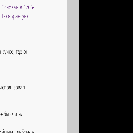
 Основан в 1766-
 Нью-Брансуик.
нсуике, где он 
использовать 
чебы считал 
удийным альбомам 