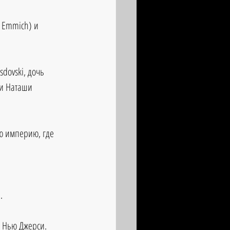
 Emmich) и 
dovski, дочь 
 и Наташи 
ю империю, где 
.
т Нью Джерси.