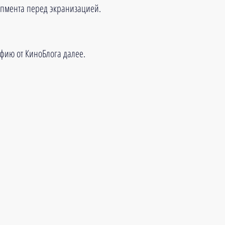
опмента перед экранизацией.
фию от КиноБлога далее.