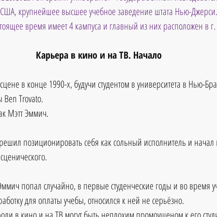
 США, крупнейшее высшее учебное заведение штата Нью-Джерси.
астоящее время имеет 4 кампуса и главный из них расположен в г.
Карьера в кино и на ТВ. Начало
цене в конце 1990-х, будучи студентом в университета в Нью-Бра
Ben Trovato. 
ак Мэтт Эммич. 
н решил позиционировать себя как сольный исполнитель и начал 
 сценического.
 Эммич попал случайно, в первые студенческие годы и во время у
работку для оплаты учебы, относился к ней не серьёзно. 
 роли в кино и на ТВ могут быть неплохим промоушеном к его ст