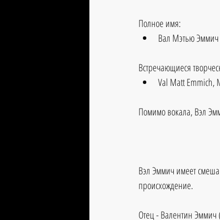
Полное имя:
Вал Мэтью Эммич 
Встречающиеся творчес
Val Matt Emmich, 
Помимо вокала, Вэл Эм
Вэл Эммич имеет смешан
происхождение.
Отец - Валентин Эммич 