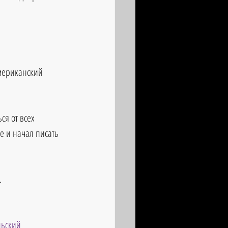
мериканский 
ся от всех 
е и начал писать 
.
льский 