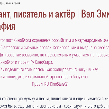
ар.
6 мин. чтения
нт, писатель и актёр | Вэл Эм
афия
Этот пост КиноБлога охраняется российским и международным зак
об авторских и смежных правах. Копирование и выдача за своё 
Цитирование возможно, но с обязательным указанием на первоис
КиноБлог и проект Ру КиноСтарз. 
Как поделиться этим постом, как скопировать ссылку - внизу; 
или скопируйте из командной строки своего браузера. 
 Проект RU KinoStarz®
т собственную музыку и песни, пишет книги и еще снимается в ки
ожет быть, ещё станет и сценаристом - ходят слухи, что его дебю