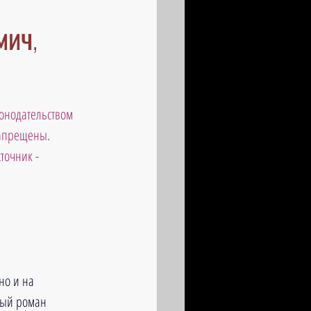
мич,
онодательством 
запрещены. 
точник - 
но и на 
тный роман 