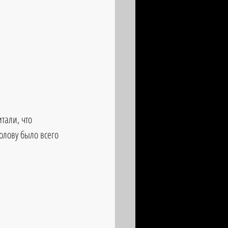
тали, что 
лову было всего 