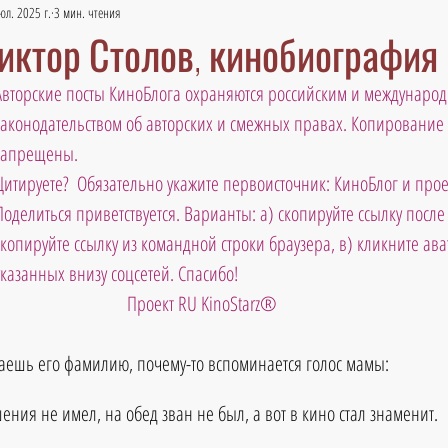
юл. 2025 г.
3 мин. чтения
 Виктор Столов, кинобиография
Авторские посты КиноБлога охраняются российским и междунаро
законодательством об авторских и смежных правах. Копирование 
запрещены. 
Цитируете?  Обязательно укажите первоисточник: КиноБлог и проек
Поделиться приветствуется. Варианты: а) скопируйте ссылку после т
скопируйте ссылку из командной строки браузера, в) кликните ава
указанных внизу соцсетей. Спасибо!
Проект RU KinoStarz®
аешь его фамилию, почему-то вспоминается голос мамы:
ния не имел, на обед зван не был, а вот в кино стал знаменит.