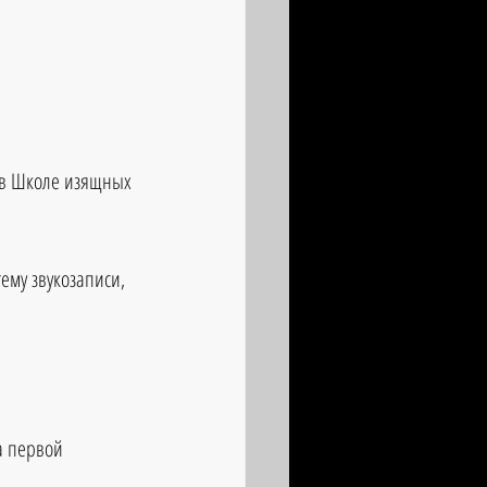
м в Школе изящных 
ему звукозаписи, 
а первой 