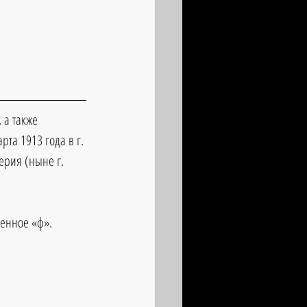
 а также 
та 1913 года в г. 
ерия (ныне г. 
оенное «ф».