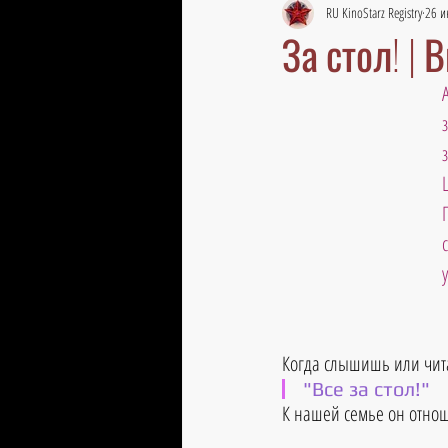
RU KinoStarz Registry
26 и
За стол! |
Когда слышишь или чит
"Все за стол!"
К нашей семье он отноше