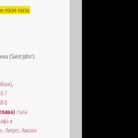
 после поста.
на (Saint John’s 
бски),
03-7
80-8
глава)
 стала 
афа и 
н, Литрес, Амазон 