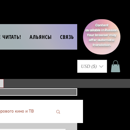
Content
available in Russian.
Your browser may
Е ЧИТАТЬ!
АЛЬЯНСЫ
СВЯЗЬ
offer automatic
translation.
USD ($)
рового кино и ТВ