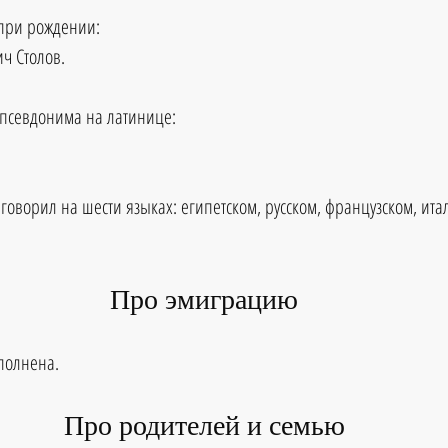
при рождении:
ч Столов.
 псевдонима на латинице:
говорил на шести языках: египетском, русском, французском, ита
Про эмиграцию
аполнена.
Про родителей и семью