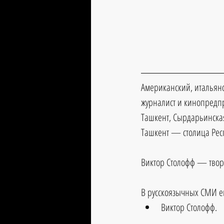
Американский, итальянс
журналист и кинопредпр
Ташкент, Сырдарьинская 
Ташкент — столица Респ
Виктор Столофф — твор
В русскоязычных СМИ ег
Виктор Столофф.