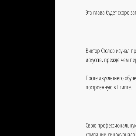
Эта глава будет скоро з
Виктор Столов изучал п
искусств, прежде чем пе
После двухлетнего обуч
построенную в Египте. 
Свою профессиональную 
компании киножурнала н