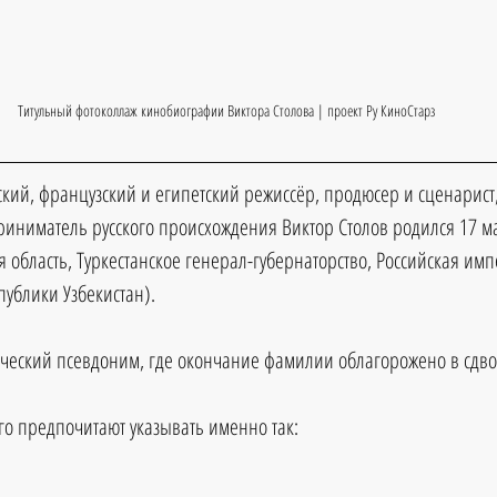
Титульный фотоколлаж кинобиографии Виктора Столова | проект Ру КиноСтарз
кий, французский и египетский режиссёр, продюсер и сценарист,
иниматель русского происхождения Виктор Столов родился 17 мар
область, Туркестанское генерал-губернаторство, Российская имп
ублики Узбекистан).
ческий псевдоним, где окончание фамилии облагорожено в сдв
о предпочитают указывать именно так: