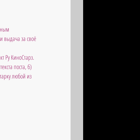
дным 
и выдача за своё 
т Ру КиноСтарз. 
екста поста, б) 
тарку любой из 