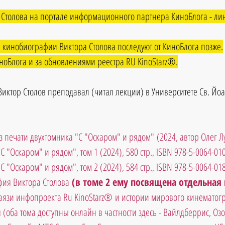
Столова на портале информационного партнера КиноБлога - линк
 кинобиографии 
Виктора Столова
 последуют от КиноБлога позже.
ноБлога и за обновлениями реестра RU KinoStarz®.
иктор Столов преподавал (читал лекции) в Университете Св. Йоан
з печати двухтомника "С "Оскаром" и рядом" (2024, автор Олег Лу
"С "Оскаром" и рядом", том 1 (2024), 580 стр., ISBN 978-5-0064-01
"С "Оскаром" и рядом", том 2 (2024), 584 стр., ISBN 978-5-0064-01
ия Виктора Столова
 (в томе 2 ему посвящена отдельная 
вязи инфопроекта Ru KinoStarz® и истории мирового кинематогр
(оба тома доступны онлайн в частности здесь - Вайлдберрис, Озо