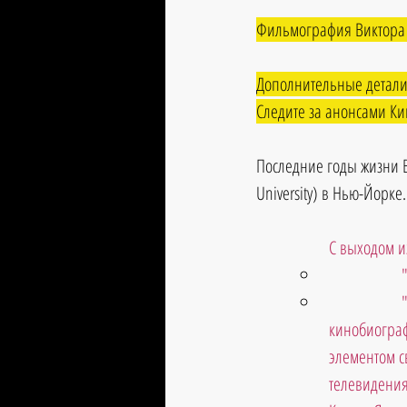
Фильмография Виктора 
Дополнительные детали
Следите за анонсами Ки
Последние годы жизни В
University) в Нью-Йорке.
С выходом и
кинобиограф
элементом с
телевидения 