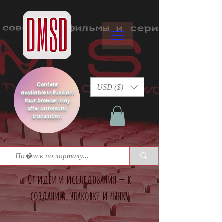
Content
USD ($)
available in Russian.
Your browser may
offer automatic
translation.
От идеи и исследования — к
созданию, упаковке и рынку