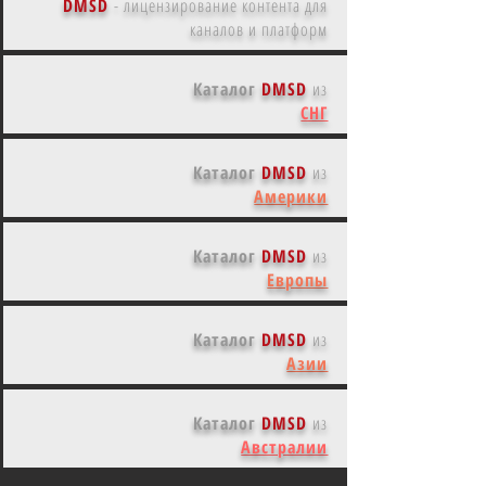
DMSD
-
лицензирование контента для
каналов и платформ
Каталог
DMSD
из
СНГ
Каталог
DMSD
из
Америки
Каталог
DMSD
из
Европы
Каталог
DMSD
из
Азии
Каталог
DMSD
из
Австралии