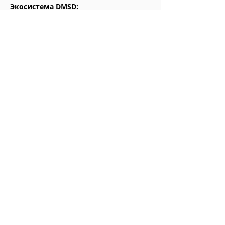
Экосистема DMSD:
Практика и услуги:
Для кого мы:
DMSD
-
знания и сервисы:
КиноБлог
Ру КиноСтарз
анализ, упаковка и продвижение контента
КОНТАКТЫ с
DMSD
:
имейл
DMSDonline@gmail.com