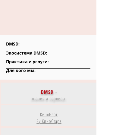
DMSD:
Экосистема DMSD:
Практика и услуги:
Для кого мы:
DMSD
-
знания и сервисы:
КиноБлог
Ру КиноСтарз