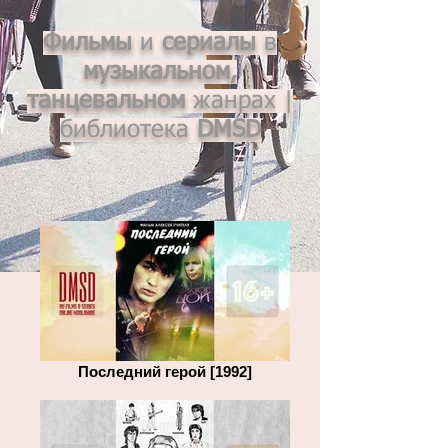
Фильмы
и
сериалы
в
музыкальном,
танцевальном
жанрах
|
библиотека
DMSD
Последний герой [1992]