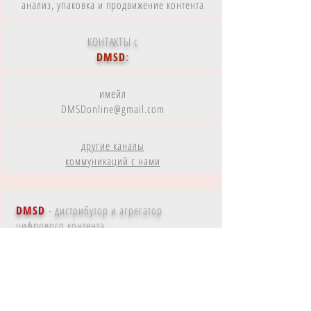
анализ, упаковка и продвижение контента
КОНТАКТЫ с
DMSD
:
имейл
DMSDonline@gmail.com
другие каналы
коммуникаций с нами
DMSD
- дистрибутор и агрегатор
цифрового контента
Контент
DMSD
на
Amazon Prime