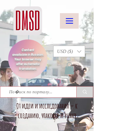
Content
USD ($)
available in Russian.
Your browser may
offer automatic
translation.
От идеи и исследования — к
созданию, упаковке и рынку