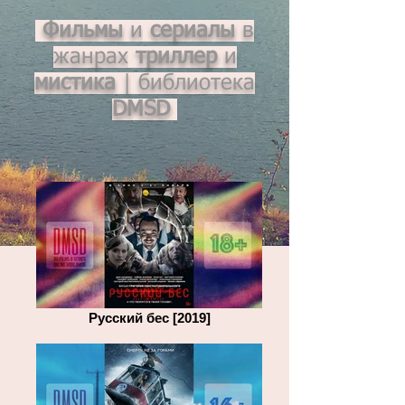
Ф
ильмы
и
сериалы
в
жанрах
триллер
и
мистика
|
библиотека
DMSD
Русский бес [2019]