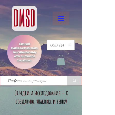
Content
USD ($)
available in Russian.
Your browser may
offer automatic
translation.
От идеи и исследования — к
созданию, упаковке и рынку