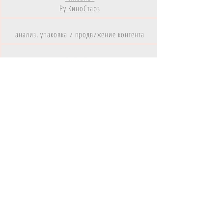
Ру КиноСтарз
анализ, упаковка и продвижение контента
КОНТАКТЫ с
DMSD
:
имейл
DMSDonline@gmail.com
другие каналы
коммуникаций с нами
DMSD
- дистрибутор и агрегатор
цифрового контента
Контент
DMSD
на