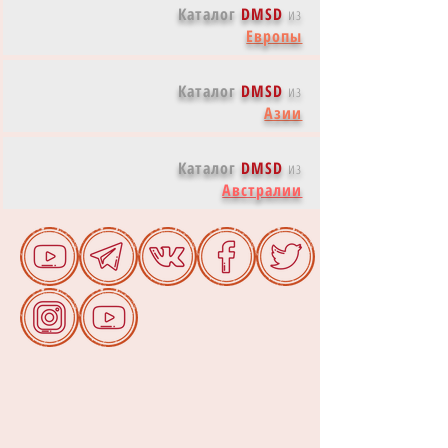
Каталог
DMSD
из
Европы
Каталог
DMSD
из
Азии
Каталог
DMSD
из
Австралии