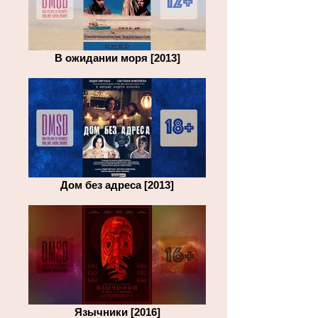
В ожидании моря [2013]
Дом без адреса [2013]
Язычники [2016]