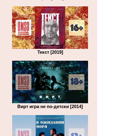
Текст [2019]
Вирт игра не по-детски [2014]