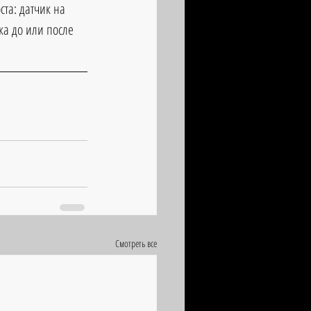
та: датчик на 
а до или после 
Смотреть все