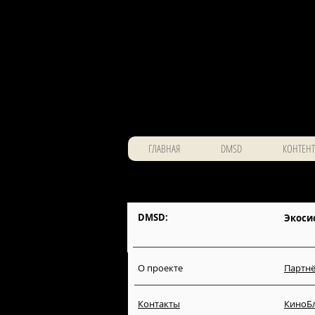
ГЛАВНАЯ
DMSD
КОНТЕНТ
DMSD:
Экоси
О проекте
Партнё
Контакты
КиноБ