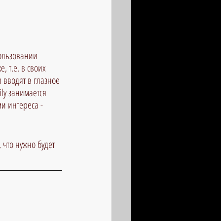
ользовании 
, т.е. в своих 
вводят в глазное 
ly занимается 
и интереса - 
 что нужно будет 