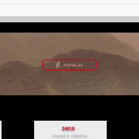
Джордж Гейнс, кинобиография
киноб
В начало
DMSD
-
знания и сервисы: