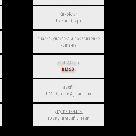
КиноБлог
Ру КиноСтарз
анализ, упаковка и продвижение
контента
КОНТАКТЫ с
DMSD
:
имейл
DMSDonline@gmail.com
другие каналы
коммуникаций с нами