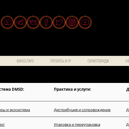
КИНОСТАРЗ
ПРОЕКТЫ И IP
СКРИПТБРИДЖ
НЕ
стема DMSD:
Практика и услуги:
Д
ры и экосистема
Дистрибуция и сопровождение
Д
лог
Упаковка и переупаковка
Д