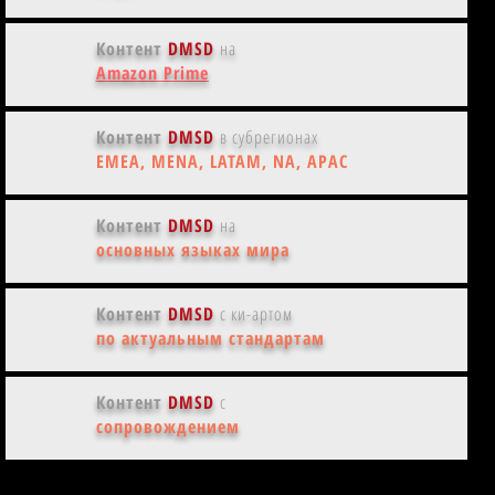
Контент
DMSD
на
Amazon Prime
Контент
DMSD
в субрегионах
EMEA, MENA, LATAM, NA, APAC
Контент
DMSD
на
основных языках мира
Контент
DMSD
с ки-артом
по актуальным стандартам
Контент
DMSD
с
сопровождением