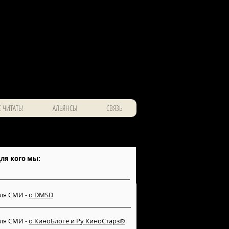
 ЧИТАТЬ!
АЛЬЯНСЫ
СВЯЗЬ
ля кого мы:
ля СМИ -
о DMSD
ля СМИ -
о КиноБлоге и Ру КиноСтарз®