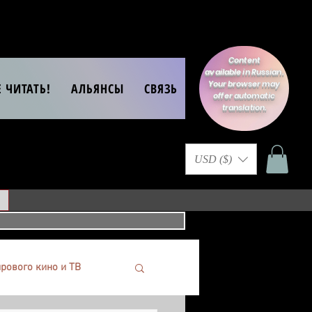
Content
available in Russian.
Your browser may
Е ЧИТАТЬ!
АЛЬЯНСЫ
СВЯЗЬ
offer automatic
translation.
USD ($)
рового кино и ТВ