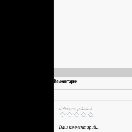
Комментарии
Добавить рейтинг
Американская мадам из Москвы |
Ваш комментарий...