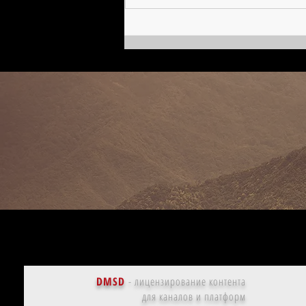
Евгения Леонтович, кинобиография
DMSD
-
лицензирование контента
для каналов и платформ