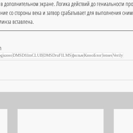
в дополнительном экране. Логика действий до гениальности прос
ние со стороны века и затвор срабатывает для выполнения снимк
 линза вставлена.
m
og
кино
DMSDfilmCLUB
DMSDruFILMS
фильм
КиноБлог
lenses
Verily