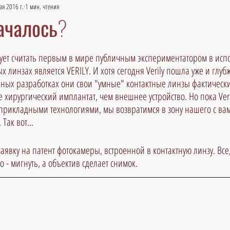
ая 2016 г.
1 мин. чтения
ачалось?
ует считать первым в мире публичным экспериментатором в исп
 линзах является VERILY. И хотя сегодня Verily пошла уже и глубже
ных разработках они свои "умные" контактные линзы фактически 
е хирургический имплантат, чем внешнее устройство. Но пока Veri
рикладными технологиями, мы возвратимся в зону нашего с вам
Так вот...
явку на патент фотокамеры, встроенной в контактную линзу. Все,
о - мигнуть, а объектив сделает снимок.