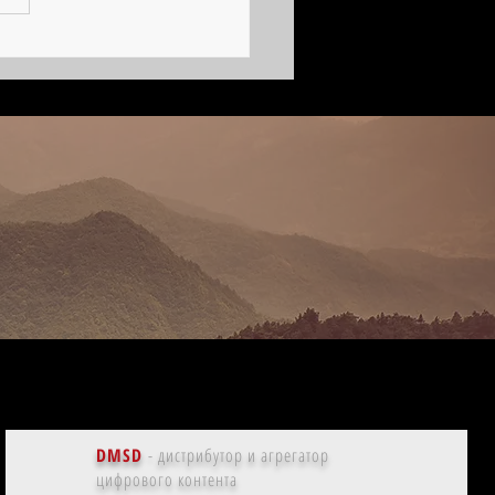
иография
DMSD
- дистрибутор и агрегатор
цифрового контента