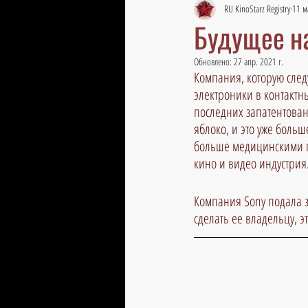
RU KinoStarz Registry
11 м
Будущее н
Обновлено:
27 апр. 2021 г.
Компания, которую след
электроники в контактных
последних запатентован
яблоко, и это уже больш
больше медицинскими п
кино и видео индустрия. 
Компания Sony подала за
сделать ее владельцу, эт