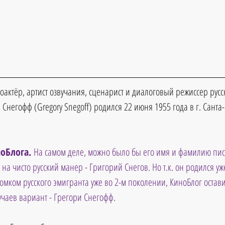
оактёр, артист озвучания, сценарист и диалоговый режиссер русс
Снегофф (Gregory Snegoff) родился 22 июня 1955 года в г. Санта
оБлога. 
На самом деле, можно было бы его имя и фамилию пис
на чисто русский манер - Григорий Снегов. Но т.к. он родился уж
томком русского эмигранта уже во 2-м поколении, КиноБлог оста
лучаев вариант - Грегори Снегофф.