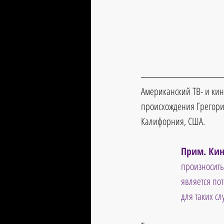
Американский ТВ- и кин
происхождения Грегори 
Калифорния, США.
Прим. Кин
произносить 
является по
для таких с