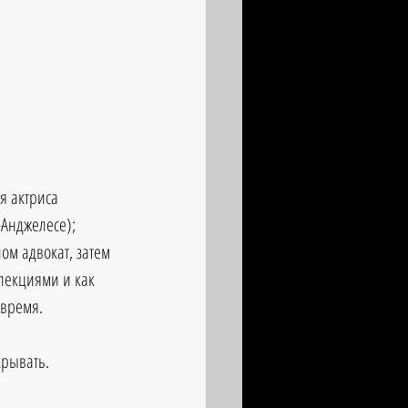
я актриса 
-Анджелесе);  
ом адвокат, затем 
лекциями и как 
 время. 
крывать.