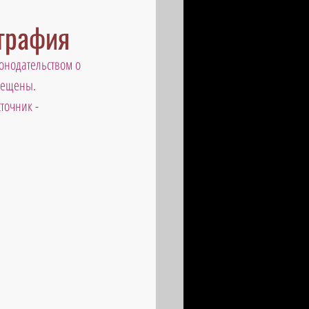
ография
онодательством о 
рещены. 
точник - 