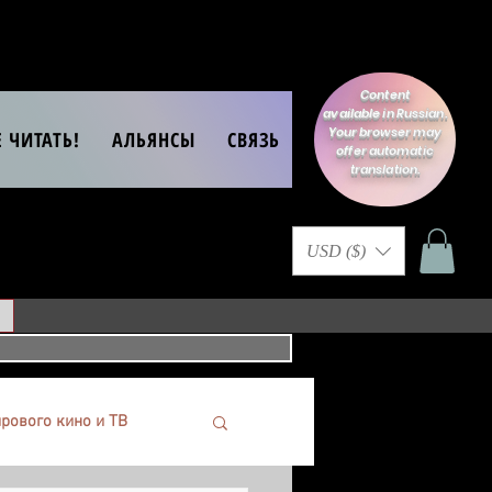
Content
available in Russian.
Your browser may
Е ЧИТАТЬ!
АЛЬЯНСЫ
СВЯЗЬ
offer automatic
translation.
USD ($)
рового кино и ТВ