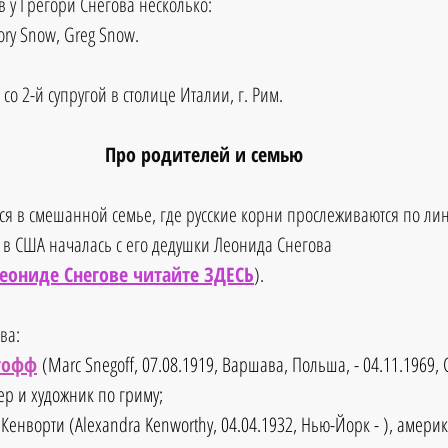
 у Грегори Снегова несколько:
ory Snow, Greg Snow.
о 2-й супругой в столице Италии, г. Рим.
Про родителей и семью
я в смешанной семье, где русские корни прослеживаются по лин
в США началась с его дедушки Леонида Снегова 
Леониде Снегове читайте ЗДЕСЬ
).
ва: 
гофф
(Marc Snegoff, 07.08.1919, Варшава, Польша, - 04.11.1969,
р и художник по гриму;
 Кенворти (Alexandra Kenworthy, 04.04.1932, Нью-Йорк - ), америк