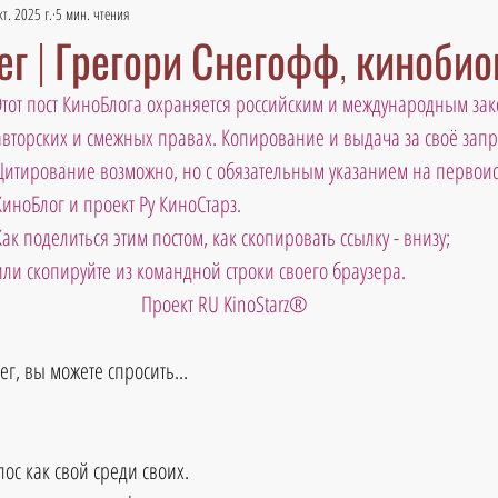
кт. 2025 г.
5 мин. чтения
ег | Грегори Снегофф, киноби
Этот пост КиноБлога охраняется российским и международным зак
авторских и смежных правах. Копирование и выдача за своё зап
Цитирование возможно, но с обязательным указанием на первоис
КиноБлог и проект Ру КиноСтарз. 
Как поделиться этим постом, как скопировать ссылку - внизу; 
или скопируйте из командной строки своего браузера.
Проект RU KinoStarz®
нег, вы можете спросить... 
лос как свой среди своих. 