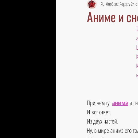
RU KinoStarz Registry
24 о
Аниме и сн
При чём тут 
анимэ
 и с
И вот ответ. 
Из двух частей. 
Ну, в мире анимэ его го