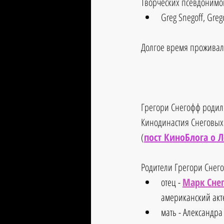
Творческих псевдонимов
Greg Snegoff, Greg
Долгое время проживал с
Грегори Снегофф родилс
Кинодинастия Снеговых 
(
пост КиноБлога о 
Родители Грегори Снего
отец - 
Марк Сне
американский акте
мать - Александра