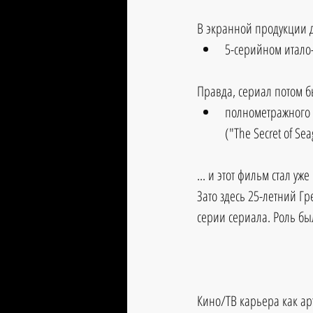
В экранной продукции дл
5-серийном итало-
Правда, сериал потом б
полнометражного 
("The Secret of Seag
... и этот фильм стал у
Зато здесь 25-летний Г
серии сериала. Роль бы
Кино/ТВ карьера как ар