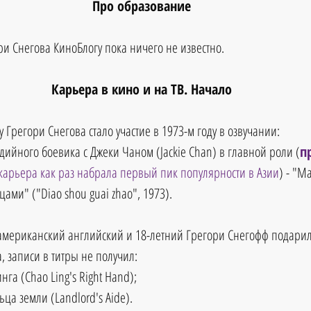
Про образование
и Снегова КиноБлогу пока ничего не известно.
Карьера в кино и на ТВ. Начало
у Грегори Снегова стало участие в 1973-м году в озвучании: 
дийного боевика с Джеки Чаном (Jackie Chan) в главной роли (
п
 карьера как раз набрала первый пик популярности в Азии
) - "Ма
ми" ("Diao shou guai zhao", 1973).
американский английский и 18-летний Грегори Снегофф подарил 
 записи в титры не получил: 
га (Chao Ling's Right Hand);  
а земли (Landlord's Aide). 