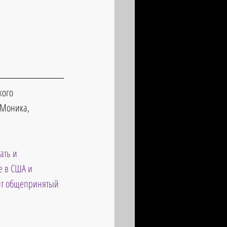
кого 
-Моника, 
ать и 
е в США и 
вит общепринятый 