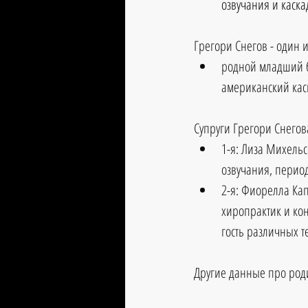
озвучания и каска
Грегори Снегов - один и
родной младший б
американский кас
Супруги Грегори Снегова
1-я: Лиза Михельсо
озвучания, период 
2-я: Фиорелла Капу
хиропрактик и кон
гость различных т
Другие данные про род