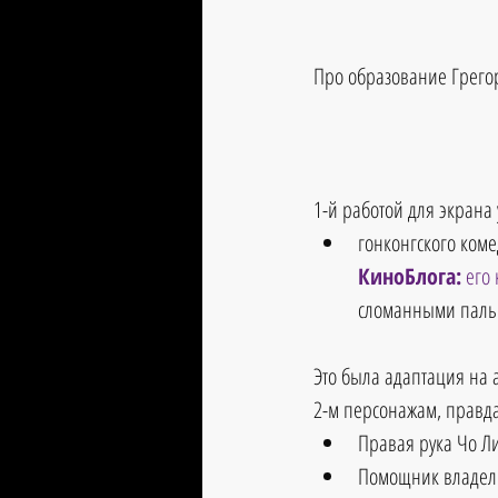
Про образование Грегор
1-й работой для экрана 
гонконгского коме
КиноБлога:
 его
сломанными пальца
Это была адаптация на 
2-м персонажам, правда,
Правая рука Чо Лин
Помощник владельц