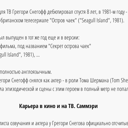
я ТВ Грегори Снегофф дебютировал спустя 8 лет, в 1981-м году - 
британском телесериале "Остров чаек" ("Seagull Island", 1981). 
ыл выпущен в тот же год еще и в версии: 
фильма, под названием "Секрет острова чаек" 
ull Island", 1981), ...
же полностью англоязычным. 
регори Снегофф снялся как актер - в роли Тома Шермана (Tom She
ла эпизодической и сцены с этим героем в полный метр не попа
Карьера в кино и на ТВ. Саммэри
тиста озвучания и актера у Грегори Снегова официально отсчитыв