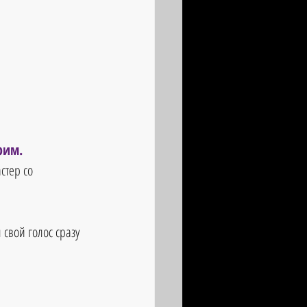
рим. 
стер со 
свой голос сразу