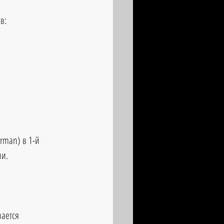
в: 
rman) в 1-й 
ли.
ается 