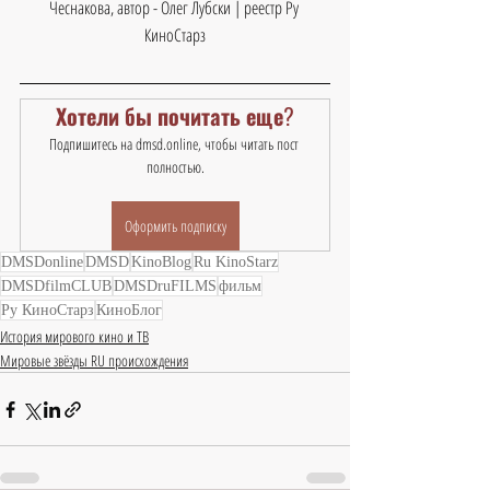
Чеснакова, автор - Олег Лубски | реестр Ру 
КиноСтарз
Хотели бы почитать еще?
Подпишитесь на dmsd.online, чтобы читать пост 
полностью.
Оформить подписку
DMSDonline
DMSD
KinoBlog
Ru KinoStarz
DMSDfilmCLUB
DMSDruFILMS
фильм
Ру КиноСтарз
КиноБлог
История мирового кино и ТВ
Мировые звёзды RU происхождения