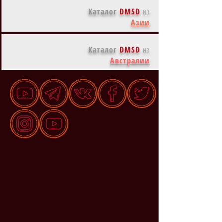
Каталог
DMSD
из
Азии
Каталог
DMSD
из
Австралии