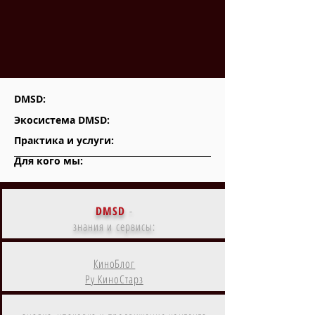
DMSD:
Экосистема DMSD:
Практика и услуги:
Для кого мы:
DMSD
-
знания и сервисы:
КиноБлог
Ру КиноСтарз