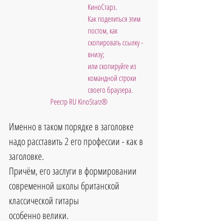
КиноСтарз. 
Как поделиться этим 
постом, как 
скопировать ссылку - 
внизу; 
или скопируйте из 
командной строки 
своего браузера.
Реестр RU KinoStarz®
Именно в таком порядке в заголовке 
надо расставить 2 его профессии - как в 
заголовке. 
Причём, его заслуги в формировании 
современной школы британской 
классической гитары 
особенно велики.