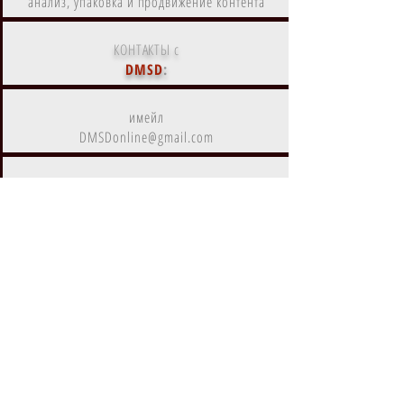
анализ, упаковка и продвижение контента
КОНТАКТЫ с
DMSD
:
имейл
DMSDonline@gmail.com
другие каналы
коммуникаций с нами
DMSD
- дистрибутор и агрегатор
цифрового контента
Контент
DMSD
на
Amazon Prime