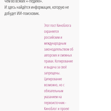
чем во всяких «-педиях».
И здесь найдётся информация, которую не 
добудет ИИ-поисковик.
Этот пост КиноБлога 
охраняется 
российским и 
международным 
законодательством об 
авторских и смежных 
правах. Копирование 
и выдача за своё 
запрещены. 
Цитирование 
возможно, но с 
обязательным 
указанием на 
первоисточник - 
КиноБлог и проект 