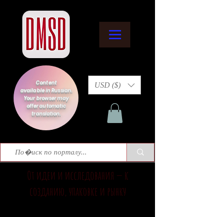
Content
USD ($)
available in Russian.
Your browser may
offer automatic
translation.
От идеи и исследования — к
созданию, упаковке и рынку