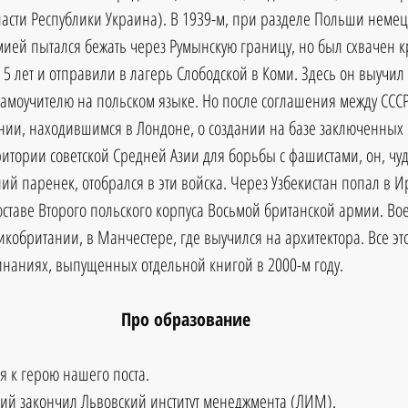
асти Республики Украина). В 1939-м, при разделе Польши неме
ией пытался бежать через Румынскую границу, но был схвачен 
 5 лет и отправили в лагерь Слободской в Коми. Здесь он выучил 
амоучителю на польском языке. Но после соглашения между СССР
нии, находившимся в Лондоне, о создании на базе заключенных 
итории советской Средней Азии для борьбы с фашистами, он, ч
ний паренек, отобрался в эти войска. Через Узбекистан попал в Ир
оставе Второго польского корпуса Восьмой британской армии. Вое
икобритании, в Манчестере, где выучился на архитектора. Все эт
инаниях, выпущенных отдельной книгой в 2000-м году.
Про образование
я к герою нашего поста. 
кий закончил Львовский институт менеджмента (ЛИМ).