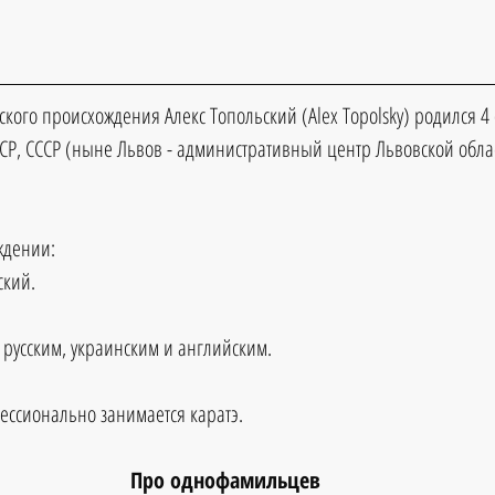
кого происхождения Алекс Топольский (Alex Topolsky) родился 4 
 ССР, СССР (ныне Львов - административный центр Львовской обла
ждении:
кий. 
 русским, украинским и английским.
фессионально занимается каратэ.
Про однофамильцев