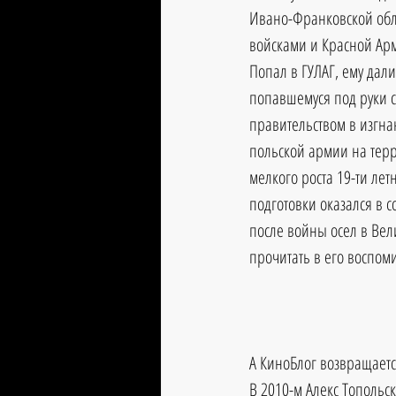
Ивано-Франковской обл
войсками и Красной Арм
Попал в ГУЛАГ, ему дали
попавшемуся под руки с
правительством в изгна
польской армии на терр
мелкого роста 19-ти лет
подготовки оказался в с
после войны осел в Вел
прочитать в его воспом
А КиноБлог возвращаетс
В 2010-м Алекс Топольс