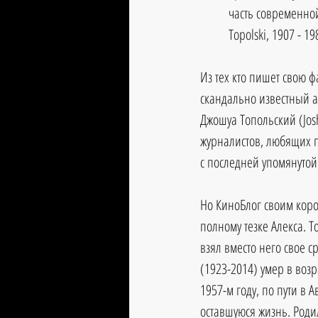
часть современной
Topolski, 1907 - 19
Из тех кто пишет свою ф
скандально известный а
Джошуа Топольский (Josh
журналистов, любящих п
с последней упомянутой
Но КиноБлог своим коро
полному тезке Алекса. Т
взял вместо него свое 
(1923-2014) умер в возр
1957-м году, по пути в А
оставшуюся жизнь. Родил