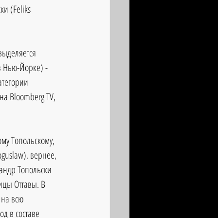
и (Feliks 
 выделяется 
 Нью-Йорке) - 
атегории 
а Bloomberg TV, 
ому Топольскому, 
guslaw), вернее, 
сандр Топольски 
ицы Оттавы. В 
 на всю 
од в составе 