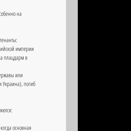
собенно на 
тенанты: 
ссийской империи 
на плацдарм в 
Державы или 
 Украина), погиб 
яются: 
когда основная 