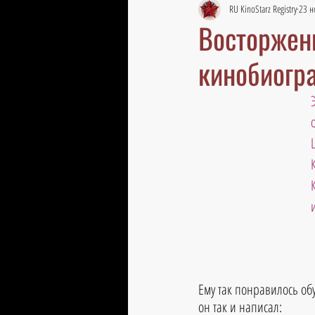
RU KinoStarz Registry
23 н
Восторженн
кинобиогр
и
Ему так понравилось обу
он так и написал: