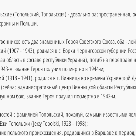
ские (Топольский, Топольская) - довольно распространенная, о
краины и Польши.
венников есть два знаменитых Героя Советского Союза, оба - лей
ий (1907 - 1943), родился в с. Борки Черниговской губернии Ро
я область в составе республики Украина), погиб на переправе 
1943-м, звание Героя получил посмертно в 1944-м;  
й (1918 - 1941), родился в г. Винница во времена Украинской 
а (сейчас административный центр Винницкой области Республики
душном бою, звание Героя получил посмертно в 1942-м. 
остей с фамилией Топольский, пожалуй, самыми известными явл
жи Топольски (Jerzy Topolski, 1928 - 1998);  
ник польского происхождения, родившийся в Варшаве в период, 