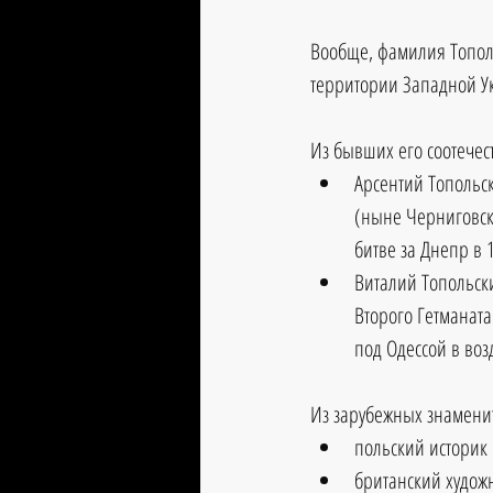
Вообще, фамилия Тополь
территории Западной У
Из бывших его соотечест
Арсентий Топольск
(ныне Черниговска
битве за Днепр в 
Виталий Топольски
Второго Гетманат
под Одессой в воз
Из зарубежных знаменит
польский историк Е
британский худож