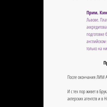
Прим. Кин
Львове. Пла
аккредитова
подготовке 
английском 
только на ни
П
После окончания ЛИМ А
И с тех пор живет в Бру
актерских агентств и в 