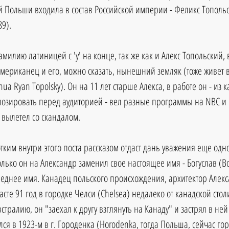
 Польши входила в состав Российской империи - Феликс Топольск
89). 
амилию латиницей с 'y' на конце, так же как и Алекс Топольский,
мериканец и его, можно сказать, нынешний земляк (тоже живет в
ua Ryan Topolsky). Он на 11 лет старше Алекса, в работе он - из к
озировать перед аудиторией - вел разные программы на NBC и н
 вылетел со скандалом.
тким внутри этого поста рассказом отдаст дань уважения еще одн
олько он на Александр заменил свое настоящее имя - Богуслав (Bo
среднее имя. Канадец польского происхождения, архитектор Алек
асте 91 год в городке Челси (Chelsea) недалеко от канадской стол
встралию, он "заехал к другу взглянуть на Канаду" и застрял в ней
ся в 1923-м в г. Городенка (Horodenka, тогда Польша, сейчас гор