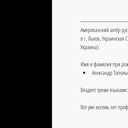
Американский актёр русс
в г. Львов, Украинская
Украина). 
Имя и фамилия при ро
Александр Топольс
Владеет тремя языками:
Вот уже восемь лет про