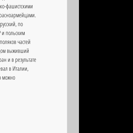
цко-фашистскими 
красноармейцами. 
русский, по 
 и польским 
поляков частей 
удом выживший 
ан и в результате 
вал в Италии, 
о можно 