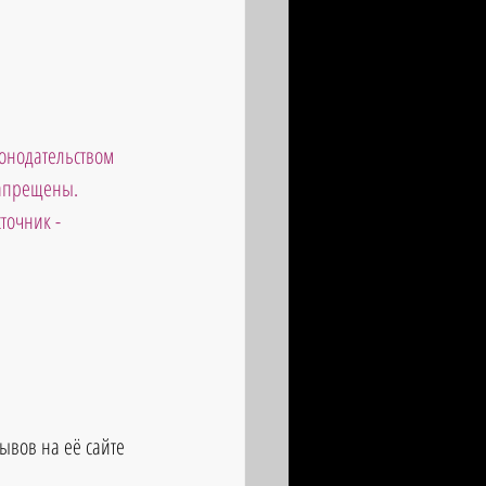
онодательством 
запрещены. 
точник - 
                       
ывов на её сайте 