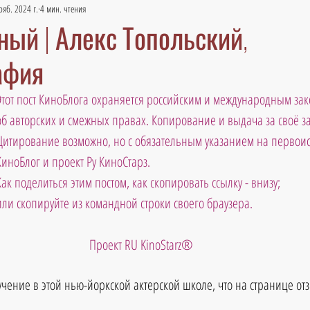
ояб. 2024 г.
4 мин. чтения
ый | Алекс Топольский,
афия
Этот пост КиноБлога охраняется российским и международным зак
об авторских и смежных правах. Копирование и выдача за своё 
Цитирование возможно, но с обязательным указанием на первоис
КиноБлог и проект Ру КиноСтарз.  
Как поделиться этим постом, как скопировать ссылку - внизу; 
ли скопируйте из командной строки своего браузера.                             
Проект RU KinoStarz®
чение в этой нью-йоркской актерской школе, что на странице отз