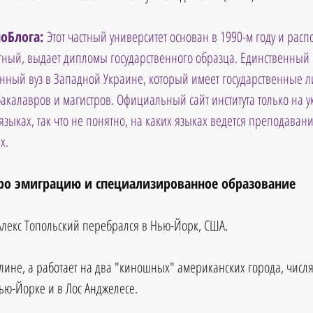
оБлога: 
Этот частный университет основан в 1990-м году и распо
тный, выдает дипломы государственного образца. Единственный 
нный вуз в Западной Украине, который имеет государственные л
бакалавров и магистров. Официальный сайт института только на у
языках, так что не понятно, на каких языках ведется преподавани
х.
ро эмиграцию и специализированное образование
лекс Топольский перебрался в Нью-Йорк, США. 
клине, а работает на два "киношных" американских города, числя
Нью-Йорке и в Лос Анджелесе. 