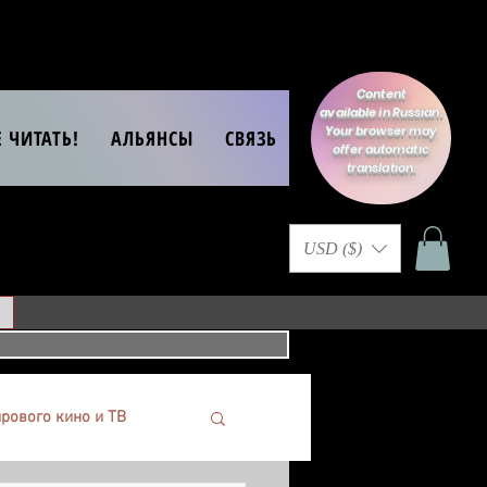
Content
available in Russian.
Your browser may
Е ЧИТАТЬ!
АЛЬЯНСЫ
СВЯЗЬ
offer automatic
translation.
USD ($)
рового кино и ТВ