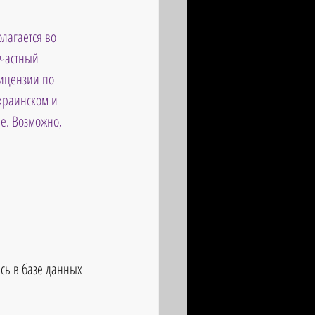
лагается во 
частный 
ицензии по 
краинском и 
е. Возможно, 
сь в базе данных 