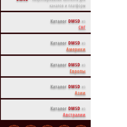
каналов и платформ
Каталог
DMSD
из
СНГ
Каталог
DMSD
из
Америки
Каталог
DMSD
из
Европы
Каталог
DMSD
из
Азии
Каталог
DMSD
из
Австралии