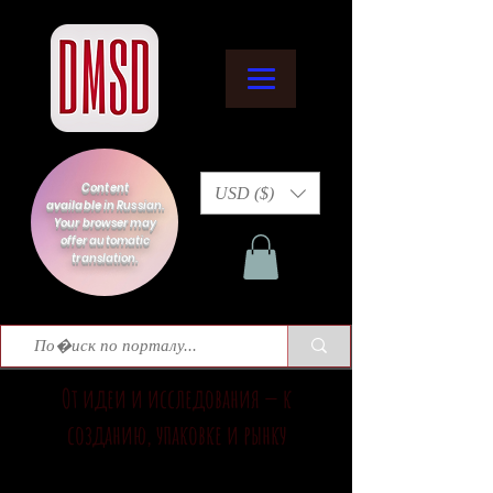
Content
USD ($)
available in Russian.
Your browser may
offer automatic
translation.
От идеи и исследования — к
созданию, упаковке и рынку