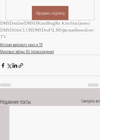
Оформить подписку
DMSDonline
DMSD
KinoBlog
Ru KinoStarz
кино
DMSDfilmCLUB
DMSDruFILMS
фильм
КиноБлог
TV
История мирового кино и ТВ
Мировые звёзды RU происхождения
Недавние посты
Смотреть все