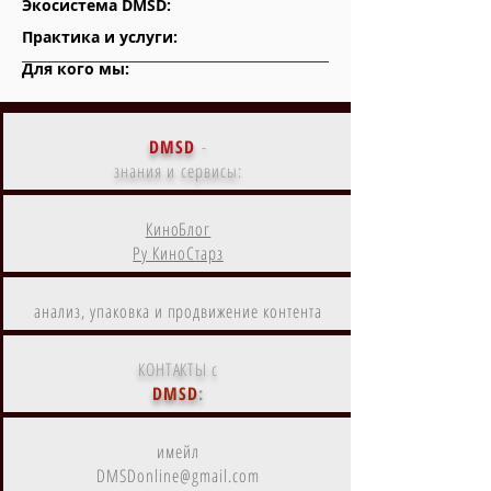
Экосистема DMSD:
Практика и услуги:
Для кого мы:
DMSD
-
знания и сервисы:
КиноБлог
Ру КиноСтарз
анализ, упаковка и продвижение контента
КОНТАКТЫ с
DMSD
:
имейл
DMSDonline@gmail.com