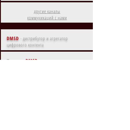
другие каналы
коммуникаций с нами
DMSD
- дистрибутор и агрегатор
цифрового контента
Контент
DMSD
на
Amazon Prime
Контент
DMSD
в субрегионах
EMEA, MENA, LATAM, NA, APAC
Контент
DMSD
на
основных языках мира
Контент
DMSD
с ки-артом