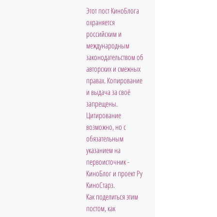
Этот пост КиноБлога 
охраняется 
российским и 
международным 
законодательством об 
авторских и смежных 
правах. Копирование 
и выдача за своё 
запрещены. 
Цитирование 
возможно, но с 
обязательным 
указанием на 
первоисточник - 
КиноБлог и проект Ру 
КиноСтарз. 
Как поделиться этим 
постом, как 