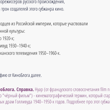
инорежиссеров русского происхождения, 
 трон создателей этого субжанра кино.
ходцев из Российской империи, которые участвовали 
анной культуры:
 1920-х;
ивуд 1930–1940-х;
иканского телевидения 1950–1960-х.
фию от КиноБлога далее.
оБлога. Справка.
 Нуар (от французского словосочетания film no
 "чёрный фильм") - кинематографический термин, который стар
х драм Голливуда 1940–1950-х годов. Подробнее про этот субжа