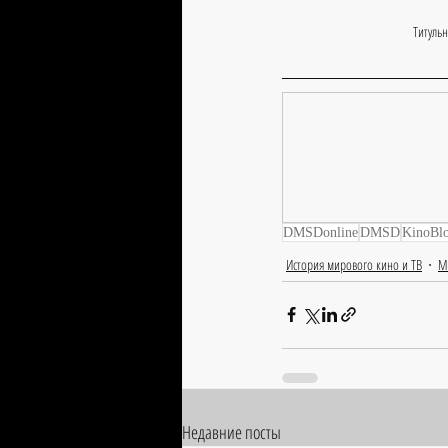
Титуль
DMSDonline
DMSD
KinoBl
История мирового кино и ТВ
М
Недавние посты