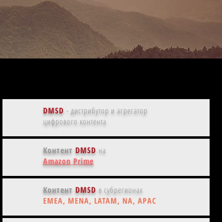
 и BBC | Светлана Берёзова,
иография
DMSD
- дистрибутор и агрегатор
цифрового контента
Контент
DMSD
на
Amazon Prime
Контент
DMSD
в субрегионах
EMEA, MENA, LATAM, NA, APAC