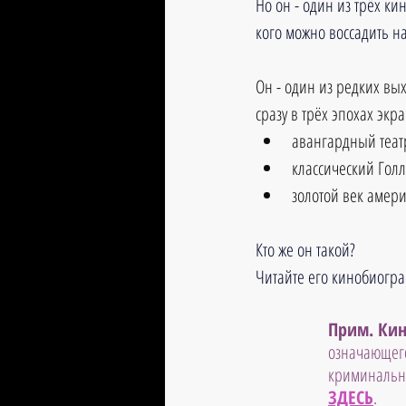
Но он - один из трёх к
кого можно воссадить на
Он - один из редких вы
сразу в трёх эпохах экр
авангардный театр
классический Голл
золотой век амер
Кто же он такой?
Читайте его кинобиогра
Прим. Кин
означающего
криминальны
ЗДЕСЬ
.