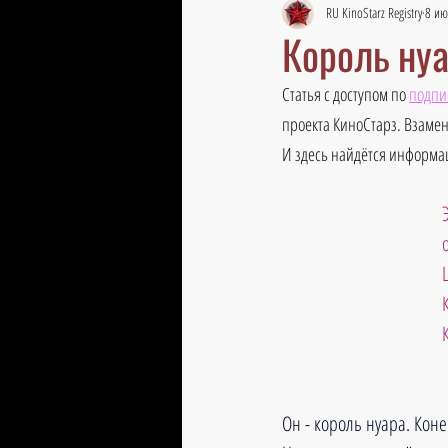
RU KinoStarz Registry
8 ию
Король нуа
Статья с доступом по 
подпи
проекта КиноСтарз. Взамен
И здесь найдётся информац
Он - король нуара. Коне