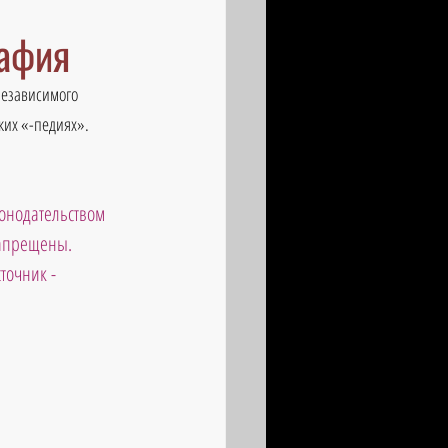
рафия
независимого 
ких «-педиях». 
онодательством 
запрещены. 
точник - 