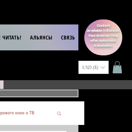
Content
available in Russian.
Your browser may
Е ЧИТАТЬ!
АЛЬЯНСЫ
СВЯЗЬ
offer automatic
translation.
USD ($)
рового кино и ТВ