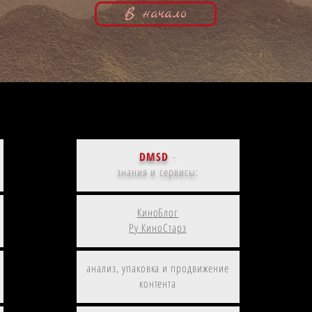
В начало
Вернувший фамилию к жизни |
Прима
Джордж Гейнс, кинобиография
киноб
DMSD
-
знания и сервисы:
КиноБлог
Ру КиноСтарз
анализ, упаковка и продвижение
контента