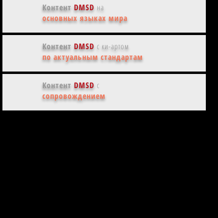
Контент
DMSD
на
основных языках мира
Контент
DMSD
с ки-артом
по актуальным стандартам
Контент
DMSD
с
сопровождением