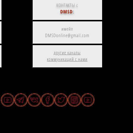
КОНТАКТЫ с
DMSD
:
имейл
DMSDonline@gmail.com
другие каналы
коммуникаций с нами