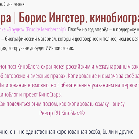
н.
6 мин. чтения
ра | Борис Ингстер, кинобиог
ске «Эрудит» (Erudite Membership)
. Платёж на год вперёд – в поддержку 
 – биографический материал, который достовернее и полнее, чем во вся
ия, которую не добудет ИИ-поисковик.
Этот пост КиноБлога охраняется российским и международным зак
об авторских и смежных правах. Копирование и выдача за своё 
Цитирование возможно, но с обязательным указанием на первоис
КиноБлог и проект КиноСтарз. 
Как поделиться этим постом, как скопировать ссылку - внизу.
Реестр RU KinoStarz®
чно, он - не единственная коронованная особа, были и другие. 