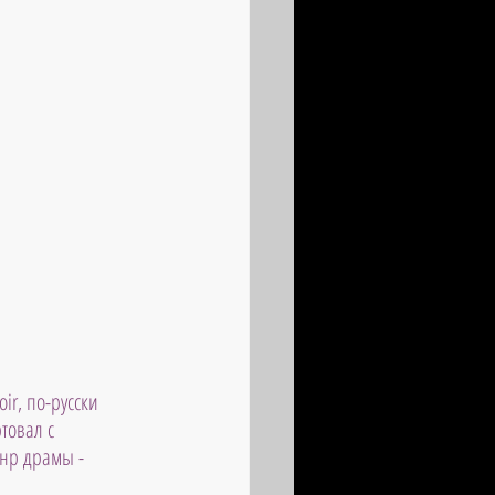
ir, по-русски 
товал с 
нр драмы - 