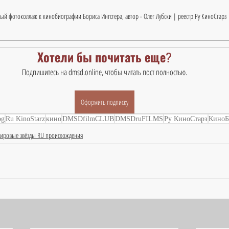
ный фотоколлаж к кинобиографии Бориса Ингстера, автор - Олег Лубски | реестр Ру КиноСтарз
Хотели бы почитать еще?
Подпишитесь на dmsd.online, чтобы читать пост полностью.
Оформить подписку
og
Ru KinoStarz
кино
DMSDfilmCLUB
DMSDruFILMS
Ру КиноСтарз
КиноБ
ировые звёзды RU происхождения