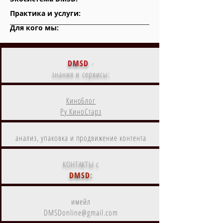
Практика и услуги:
Для кого мы:
DMSD
-
знания и сервисы:
КиноБлог
Ру КиноСтарз
анализ, упаковка и продвижение контента
КОНТАКТЫ с
DMSD
:
имейл
DMSDonline@gmail.com