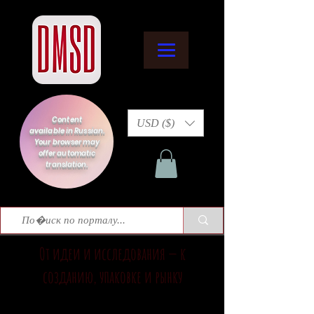
Content
USD ($)
available in Russian.
Your browser may
offer automatic
translation.
От идеи и исследования — к
созданию, упаковке и рынку