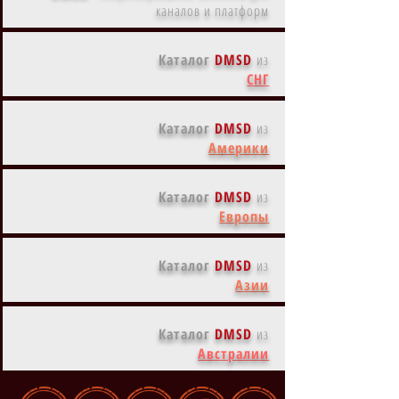
каналов и платформ
Каталог
DMSD
из
СНГ
Каталог
DMSD
из
Америки
Каталог
DMSD
из
Европы
Каталог
DMSD
из
Азии
Каталог
DMSD
из
Австралии