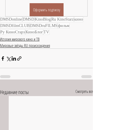
Оформить подписку
DMSDonline
DMSD
KinoBlog
Ru KinoStarz
кино
DMSDfilmCLUB
DMSDruFILMS
фильм
Ру КиноСтарз
КиноБлог
TV
История мирового кино и ТВ
Мировые звёзды RU происхождения
Недавние посты
Смотреть все