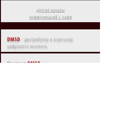
другие каналы
коммуникаций с нами
DMSD
- дистрибутор и агрегатор
цифрового контента
Контент
DMSD
на
Amazon Prime
Контент
DMSD
в субрегионах
EMEA, MENA, LATAM, NA, APAC
Контент
DMSD
на
основных языках мира
Контент
DMSD
с ки-артом