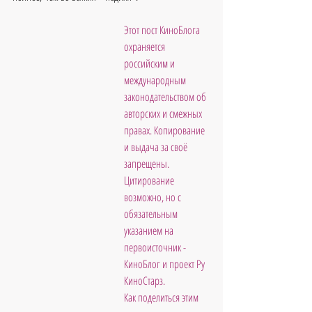
Этот пост КиноБлога 
охраняется 
российским и 
международным 
законодательством об 
авторских и смежных 
правах. Копирование 
и выдача за своё 
запрещены. 
Цитирование 
возможно, но с 
обязательным 
указанием на 
первоисточник - 
КиноБлог и проект Ру 
КиноСтарз. 
Как поделиться этим 