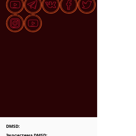
DMSD:
Экосистема DMSD: