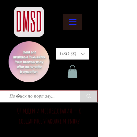
Content
USD ($)
available in Russian.
Your browser may
offer automatic
translation.
От идеи и исследования — к
созданию, упаковке и рынку