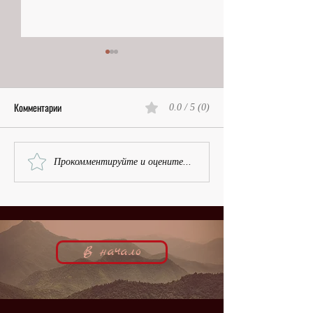
Комментарии
0.0 / 5 (0)
Остров, Белая гвардия и
Рубенсовская красот
Прокомментируйте и оцените...
номинация | Василий Врангель,
Рашель Девирис,
кинобиография
кинобиография
В начало