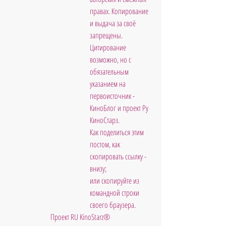
правах. Копирование 
и выдача за своё 
запрещены. 
Цитирование 
возможно, но с 
обязательным 
указанием на 
первоисточник - 
КиноБлог и проект Ру 
КиноСтарз. 
Как поделиться этим 
постом, как 
скопировать ссылку - 
внизу; 
или скопируйте из 
командной строки 
своего браузера.
Проект RU KinoStarz®