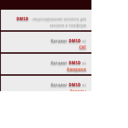
DMSD
-
лицензирование контента для
каналов и платформ
Каталог
DMSD
из
СНГ
Каталог
DMSD
из
Америки
Каталог
DMSD
из
Европы
Каталог
DMSD
из
Азии