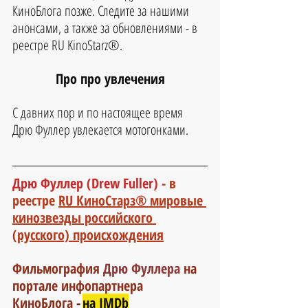
КиноБлога позже. Следите за нашими 
анонсами, а также за обновлениями - в 
реестре RU KinoStarz®.
Про про увлечения
С давних пор и по настоящее время 
Дрю Фуллер увлекается мотогонками.
Дрю Фуллер (Drew Fuller) 
- в 
реестре 
RU КиноСтарз® мировые 
кинозвезды российского 
(русского) происхождения
Фильмография 
Дрю Фуллера
на 
портале инфопартнера 
КиноБлога
 -
на IMDb