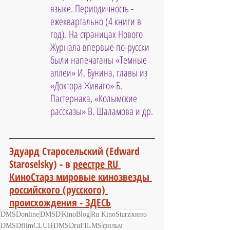
языке. Периодичность - 
ежеквартально (4 книги в 
год). На страницах Нового 
Журнала впервые по-русски 
были напечатаны «Темные 
аллеи» И. Бунина, главы из 
«Доктора Живаго» Б. 
Пастернака, «Колымские 
рассказы» В. Шаламова и др.
Эдуард Старосельский (Edward 
Staroselsky) - 
в 
реестре RU 
КиноСтарз мировые кинозвезды 
российского (русского) 
происхождения - ЗДЕСЬ
DMSDonline
DMSD
KinoBlog
Ru KinoStarz
кино
DMSDfilmCLUB
DMSDruFILMS
фильм