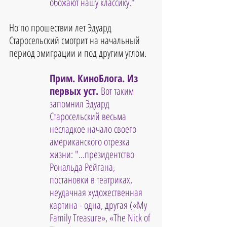
обожают нашу классику."
Но по прошествии лет Эдуард 
Старосельский смотрит на начальный 
период эмиграции и под другим углом.
Прим. КиноБлога. Из 
первых уст. 
Вот таким 
запомнил Эдуард 
Старосельский весьма 
несладкое начало своего 
американского отрезка 
жизни: "...президентство 
Рональда Рейгана, 
постановки в театриках, 
неудачная художественная 
картина - одна, другая («My 
Family Treasure», «The Nick of 