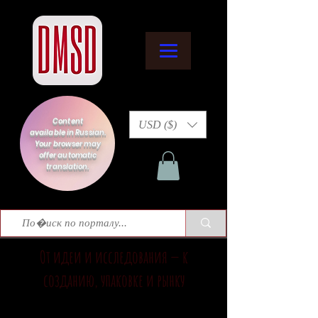
Content
USD ($)
available in Russian.
Your browser may
offer automatic
translation.
От идеи и исследования — к
созданию, упаковке и рынку