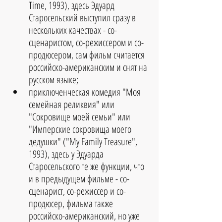
Time, 1993), здесь Эдуард 
Старосельский выступил сразу в 
нескольких качествах - со-
сценаристом, со-режиссером и со-
продюсером, сам фильм считается 
российско-американским и снят на 
русском языке;  
приключенческая комедия "Моя 
семейная реликвия" или 
"Сокровище моей семьи" или 
"Имперские сокровища моего 
дедушки" ("My Family Treasure", 
1993), здесь у Эдуарда 
Старосельского те же функции, что 
и в предыдущем фильме - со-
сценарист, со-режиссер и со-
продюсер, фильма также 
российско-американский, но уже 