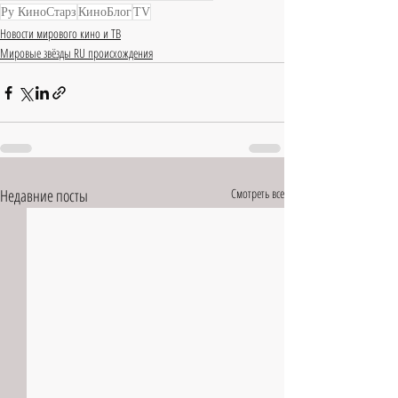
Ру КиноСтарз
КиноБлог
TV
Новости мирового кино и ТВ
Мировые звёзды RU происхождения
Недавние посты
Смотреть все