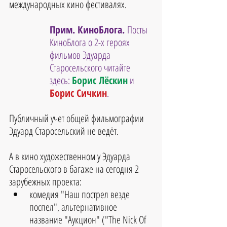
международных кино фестивалях.
Прим. КиноБлога. 
Посты 
КиноБлога о 2-х героях 
фильмов Эдуарда 
Старосельского читайте 
здесь: 
Борис Лёскин
и 
Борис Сичкин
.
Публичный учет общей фильмографии 
Эдуард Старосельский не ведёт.
А в кино художественном у Эдуарда 
Старосельского в багаже на сегодня 2 
зарубежных проекта: 
комедия "Наш пострел везде 
поспел", альтернативное 
название "Аукцион" ("The Nick Of 