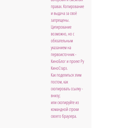
правах. Копирование 
и выдача за своё 
запрещены. 
Цитирование 
возможно, но с 
обязательным 
указанием на 
первоисточник - 
КиноБлог и проект Ру 
КиноСтарз. 
Как поделиться этим 
постом, как 
скопировать ссылку - 
внизу; 
или скопируйте из 
командной строки 
своего браузера.           