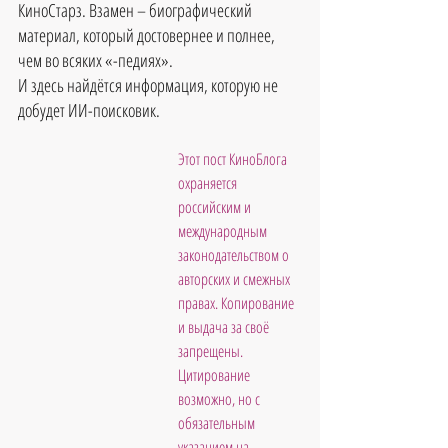
КиноСтарз. Взамен – биографический 
материал, который достовернее и полнее, 
чем во всяких «-педиях». 
И здесь найдётся информация, которую не 
добудет ИИ-поисковик.
Этот пост КиноБлога 
охраняется 
российским и 
международным 
законодательством о 
авторских и смежных 
правах. Копирование 
и выдача за своё 
запрещены. 
Цитирование 
возможно, но с 
обязательным 
указанием на 