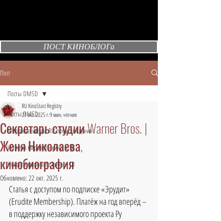
ПОСТ КИНОБЛОГа
Пост
Посты DMSD
RU KinoStarz Registry
Посты DMSD
21 окт. 2025 г.
9 мин. чтения
Секретарь студии Warner Bros. |
Мировые звёзды RU происхождения
Женя Николаева,
История мирового кино и ТВ
кинобиография
Новости мирового кино и ТВ
Обновлено:
22 окт. 2025 г.
Статья с доступом по подписке «Эрудит» 
(Erudite Membership). Платёж на год вперёд – 
в поддержку независимого проекта Ру 