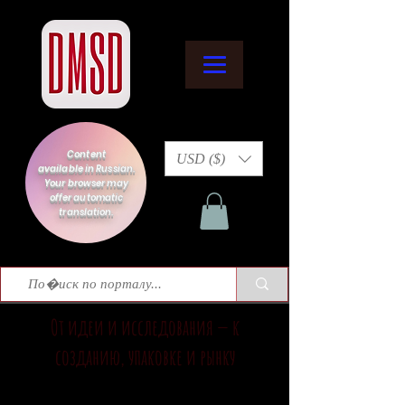
Content
USD ($)
available in Russian.
Your browser may
offer automatic
translation.
От идеи и исследования — к
созданию, упаковке и рынку