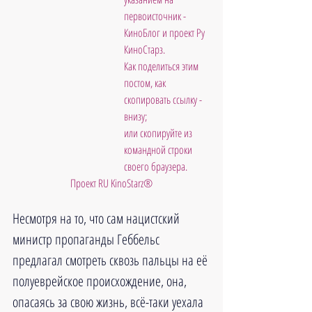
первоисточник - 
КиноБлог и проект Ру 
КиноСтарз. 
Как поделиться этим 
постом, как 
скопировать ссылку - 
внизу; 
или скопируйте из 
командной строки 
своего браузера.          
 Проект RU KinoStarz®
Несмотря на то, что сам нацистский 
министр пропаганды Геббельс 
предлагал смотреть сквозь пальцы на её 
полуеврейское происхождение, она, 
опасаясь за свою жизнь, всё-таки уехала 