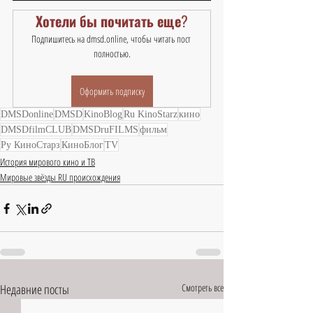
Хотели бы почитать еще?
Подпишитесь на dmsd.online, чтобы читать пост 
полностью.
Оформить подписку
DMSDonline
DMSD
KinoBlog
Ru KinoStarz
кино
DMSDfilmCLUB
DMSDruFILMS
фильм
Ру КиноСтарз
КиноБлог
TV
История мирового кино и ТВ
Мировые звёзды RU происхождения
Недавние посты
Смотреть все