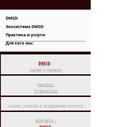
DMSD:
Экосистема DMSD:
Практика и услуги:
Для кого мы:
DMSD
-
знания и сервисы:
КиноБлог
Ру КиноСтарз
анализ, упаковка и продвижение контента
КОНТАКТЫ с