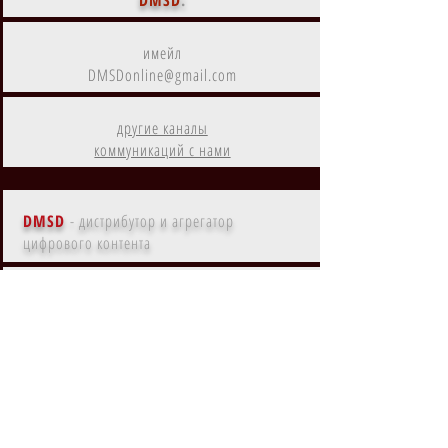
DMSD
:
имейл
DMSDonline@gmail.com
другие каналы
коммуникаций с нами
DMSD
- дистрибутор и агрегатор
цифрового контента
Контент
DMSD
на
Amazon Prime
Контент
DMSD
в субрегионах
EMEA, MENA, LATAM, NA, APAC