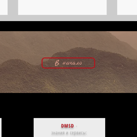
В начало
Неожиданная кинозвезда | Ирена
Рекор
фон Мейендорф, кинобиография
Шамро
DMSD
-
знания и сервисы: