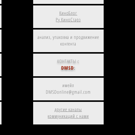
КиноБлог
Ру КиноСтарз
анализ, упаковка и продвижение
контента
КОНТАКТЫ с
DMSD
:
имейл
DMSDonline@gmail.com
другие каналы
коммуникаций с нами