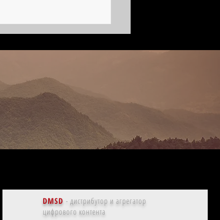
дсмен по Оскарам | Леон
й, кинобиография
DMSD
- дистрибутор и агрегатор
цифрового контента