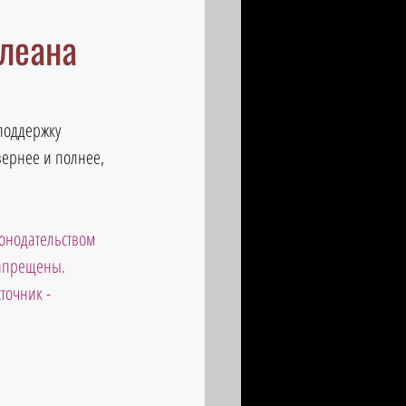
Илеана
поддержку 
вернее и полнее, 
онодательством 
запрещены. 
точник - 
                       