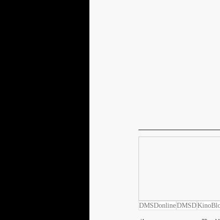
DMSDonline
DMSD
KinoBl