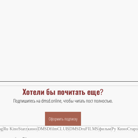
Хотели бы почитать еще?
Подпишитесь на dmsd.online, чтобы читать пост полностью.
Оформить подписку
og
Ru KinoStarz
кино
DMSDfilmCLUB
DMSDruFILMS
фильм
Ру КиноСтарз