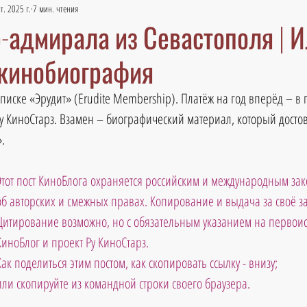
т. 2025 г.
7 мин. чтения
-адмирала из Севастополя | 
 кинобиография
дписке «Эрудит» (Erudite Membership). Платёж на год вперёд – в 
у КиноСтарз. Взамен – биографический материал, который досто
.
Этот пост КиноБлога охраняется российским и международным зак
об авторских и смежных правах. Копирование и выдача за своё 
Цитирование возможно, но с обязательным указанием на первоис
КиноБлог и проект Ру КиноСтарз. 
Как поделиться этим постом, как скопировать ссылку - внизу; 
ли скопируйте из командной строки своего браузера.                             