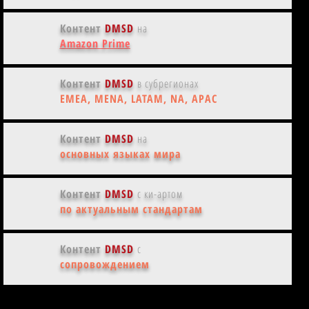
Контент
DMSD
на
Amazon Prime
Контент
DMSD
в субрегионах
EMEA, MENA, LATAM, NA, APAC
Контент
DMSD
на
основных языках мира
Контент
DMSD
с ки-артом
по актуальным стандартам
Контент
DMSD
с
сопровождением