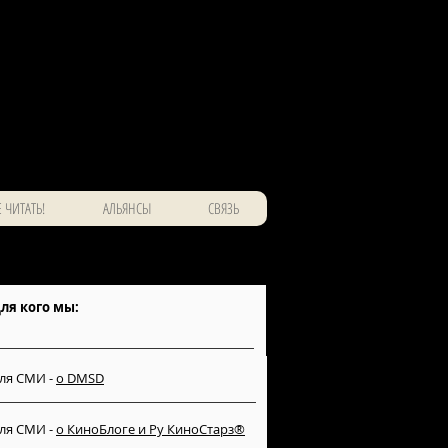
 ЧИТАТЬ!
АЛЬЯНСЫ
СВЯЗЬ
ля кого мы:
ля СМИ -
о DMSD
ля СМИ -
о КиноБлоге и Ру КиноСтарз®