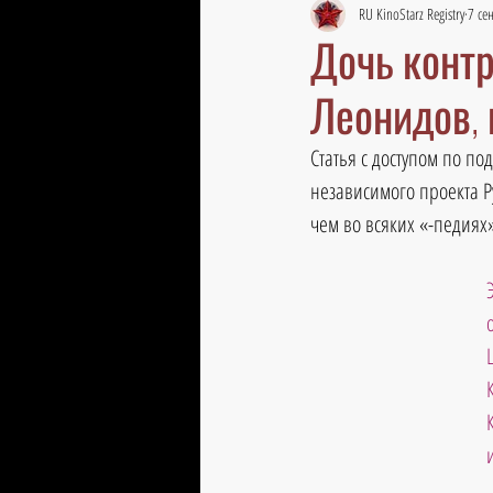
RU KinoStarz Registry
7 сен
Дочь контр
Леонидов,
Статья с доступом по по
независимого проекта Р
чем во всяких «-педиях»
и