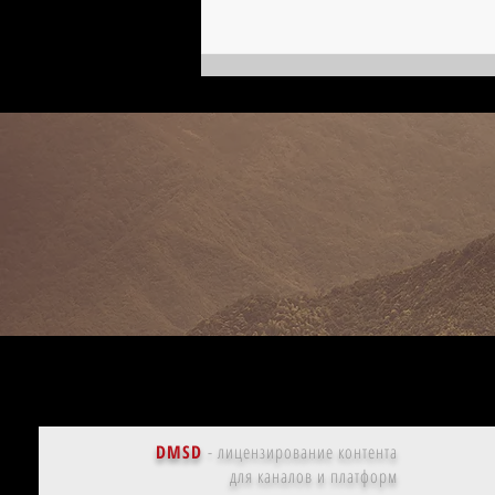
Казаки в городе | Марта фон
Коссатски, кинобиография
DMSD
-
лицензирование контента
для каналов и платформ