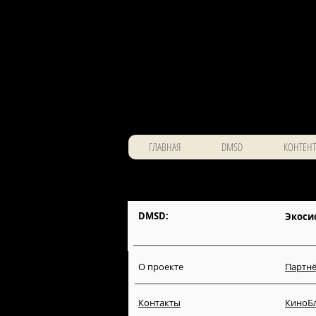
ГЛАВНАЯ
DMSD
КОНТЕНТ
DMSD:
Экоси
О проекте
Партнё
Контакты
КиноБ