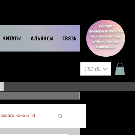
Content
available in Russian.
Your browser may
Е ЧИТАТЬ!
АЛЬЯНСЫ
СВЯЗЬ
offer automatic
translation.
USD ($)
рового кино и ТВ