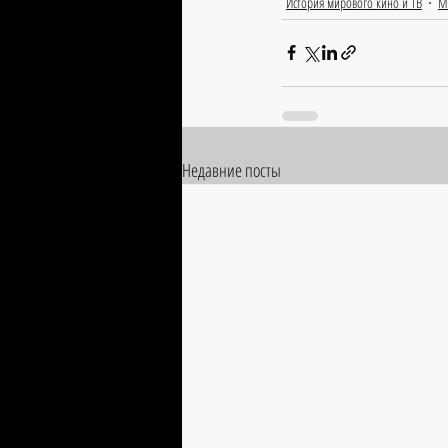
История мирового кино и ТВ
М
Недавние посты