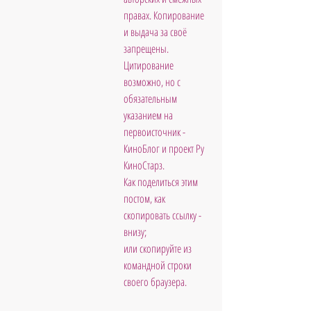
правах. Копирование 
и выдача за своё 
запрещены. 
Цитирование 
возможно, но с 
обязательным 
указанием на 
первоисточник - 
КиноБлог и проект Ру 
КиноСтарз. 
Как поделиться этим 
постом, как 
скопировать ссылку - 
внизу; 
или скопируйте из 
командной строки 
своего браузера.           