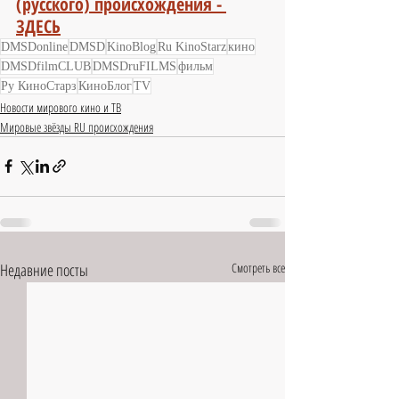
(русского) происхождения - 
ЗДЕСЬ
DMSDonline
DMSD
KinoBlog
Ru KinoStarz
кино
DMSDfilmCLUB
DMSDruFILMS
фильм
Ру КиноСтарз
КиноБлог
TV
Новости мирового кино и ТВ
Мировые звёзды RU происхождения
Недавние посты
Смотреть все