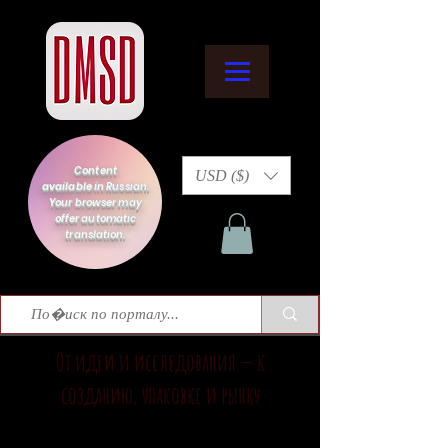
Content
USD ($)
available in Russian.
Your browser may
offer automatic
translation.
От идеи и исследования — к
созданию, упаковке и рынку