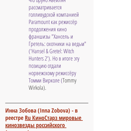
рассматривается 
голливудской компанией 
Paramount как режиссёр 
продолжения кино 
франшизы "Хансель и 
Гретель: охотники на ведьм" 
('Hansel & Gretel: Witch 
Hunters 2'). Но в итоге эту 
позицию отдали 
норвежскому режиссёру 
Томми Вирколе (
Tommy 
Wirkola).
Инна Зобова (Inna Zobova) - 
в 
реестре 
Ru КиноСтарз мировые 
кинозвезды российского 