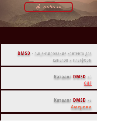
В начало
DMSD
-
лицензирование контента для
каналов и платформ
Каталог
DMSD
из
СНГ
Каталог
DMSD
из
Америки
Каталог
DMSD
из
Европы