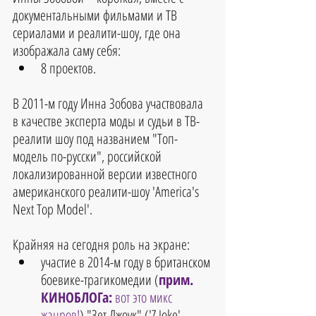
документальными фильмами и ТВ 
сериалами и реалити-шоу, где она 
изображала саму себя:
8 проектов.
В 2011-м году Инна Зобова участвовала 
в качестве эксперта моды и судьи в ТВ-
реалити шоу под названием "Топ-
модель по-русски", российской 
локализированной версии известного 
американского реалити-шоу 'America's 
Next Top Model'.
Крайняя на сегодня роль на экране:
участие в 2014-м году в британском 
боевике-трагикомедии (
прим. 
КИНОБЛОГа:
 вот это микс 
жанров!
) "Зет Джоук" ('Z Joke', 