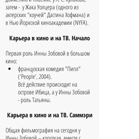
затем -  у Жака Уолцера (одного из 
актерских "коучей" Дастина Хофмана) и 
в Нью Йоркской киноакадемии (NYFA).
Карьера в кино и на ТВ. Начало
Первая роль Инны Зобовой в большом 
кино:
французская комедия "Пипл" 
('People', 2004). 
Всё действие происходит на 
острове Ибица, а у Инны Зобовой 
- роль Татьяны. 
Карьера в кино и на ТВ. Саммэри
Общая фильмография на сегодня у 
Инны Зобовой – короткая, вместе с 