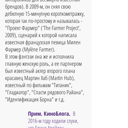
брендов). В 2009-м, он снял свою 
дебютную 15-минутную короткометражку, 
которая так по-простому и называлась - 
"Проект Фармер" ('The Farmer Project', 
2009), сценарий к которой написала 
известная французская певица Милен 
Фармер (Mylène Farmer). 
В этом фэнтэзи она же и исполнила 
главную женскую роль, а ее партнером 
был известный актер второго плана 
красавец Мартин Хаб (Martin Hub), 
известный по фильмам "Титаник", 
"Гладиатор", "Спасти рядового Райана", 
"Идентификация Борна" и т.д. 
Прим. КиноБлога. 
 В 
2016-м году ходили слухи, 
что Бруно Авейлян 