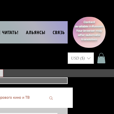
Content
available in Russian.
Your browser may
Е ЧИТАТЬ!
АЛЬЯНСЫ
СВЯЗЬ
offer automatic
translation.
USD ($)
рового кино и ТВ