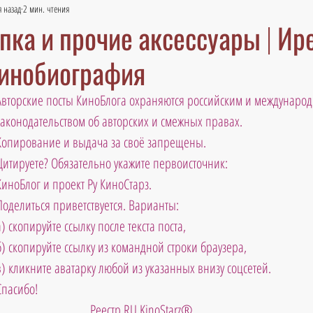
я назад
2 мин. чтения
ка и прочие аксессуары | Ир
инобиография
Авторские посты КиноБлога охраняются российским и междунаро
законодательством об авторских и смежных правах. 
Копирование и выдача за своё запрещены. 
Цитируете? Обязательно укажите первоисточник: 
КиноБлог и проект Ру КиноСтарз. 
Поделиться приветствуется. Варианты: 
а) скопируйте ссылку после текста поста, 
б) скопируйте ссылку из командной строки браузера, 
в) кликните аватарку любой из указанных внизу соцсетей. 
Спасибо!
Реестр RU KinoStarz®