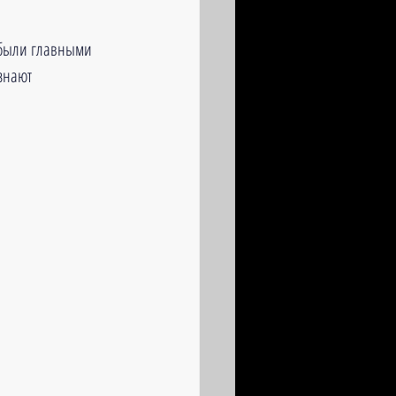
были главными 
знают 