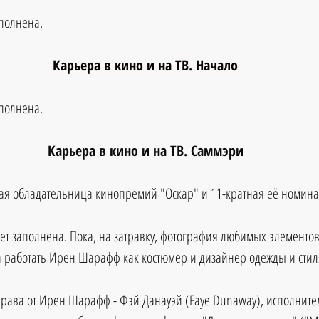
аполнена.
Карьера в кино и на ТВ. Начало
аполнена.
Карьера в кино и на ТВ. Саммэри
ая обладательница кинопремий "Оскар" и 11-кратная её номина
дет заполнена. Пока, на затравку, фотография любимых элементов
 работать Ирен Шарафф как костюмер и дизайнер одежды и стил
права от Ирен Шарафф - Фэй Данауэй (
Faye Dunaway), исполните