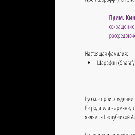
Прим. Кин
сокращением
рассредото
Настоящая фамилия:
Шарафян (Sharafy
Русское происхождение
Её родители - армяне, 
является Республикой 
В наши дни кинодинаст