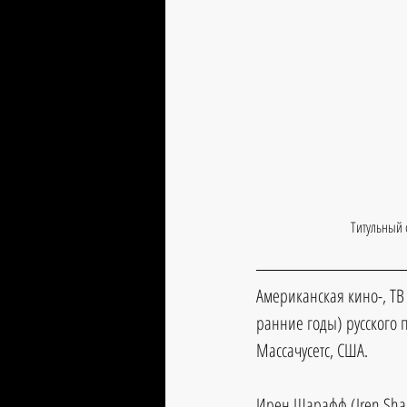
Титульный 
Американская кино-, ТВ 
ранние годы) русского 
Массачусетс, США.
Ирен Шарафф 
(Iren Shar