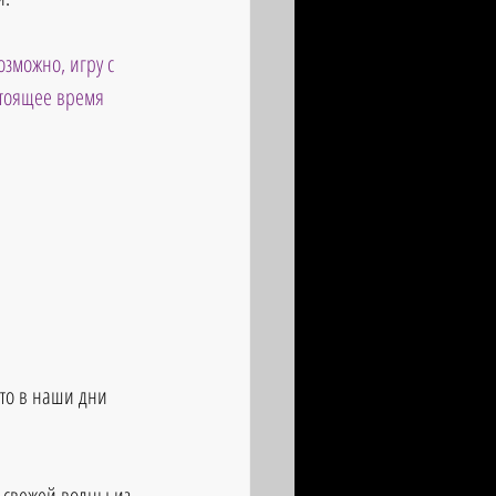
зможно, игру с 
тоящее время 
то в наши дни 
 свежей волны из 