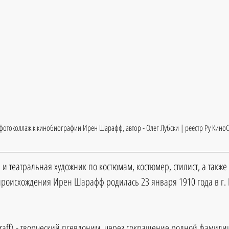
фотоколлаж к кинобиографии Ирен Шарафф, автор - Олег Лубски | реестр Ру КиноС
 и театральная художник по костюмам, костюмер, стилист, а также
происхождения 
Ирен Шарафф 
родилась 
23 января 1910 
года в г. 
aff) 
- творческий псевдоним, через сокращение родной фамили