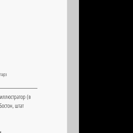
тарз
 иллюстратор (в 
Бостон, штат 
и.