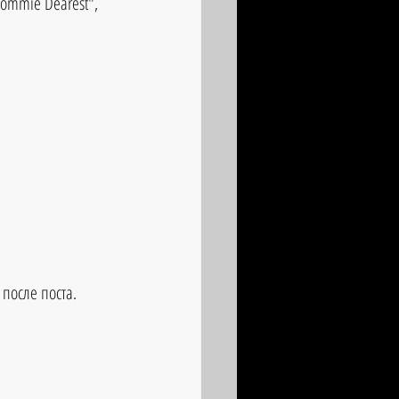
mmie Dearest", 
после поста.