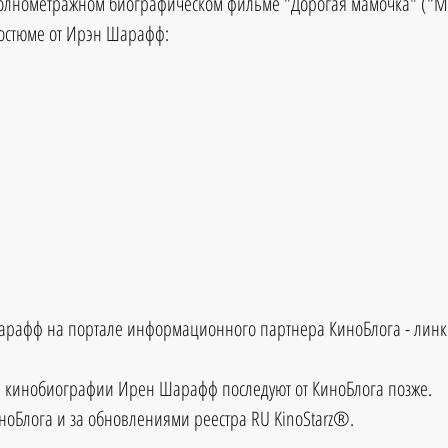
олнометражном биографическом фильме "Дорогая мамочка" ("Mo
костюме от Ирэн Шарафф:
афф на портале информационного партнера КиноБлога - линк 
 кинобиографии Ирен Шарафф последуют от КиноБлога позже.
ноБлога и за обновлениями реестра RU KinoStarz®.