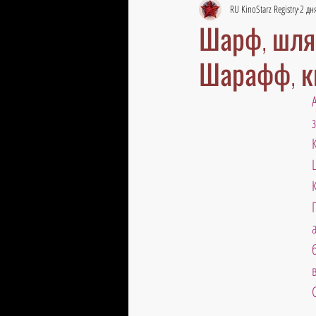
RU KinoStarz Registry
2 дн
Шарф, шляп
Шарафф, к