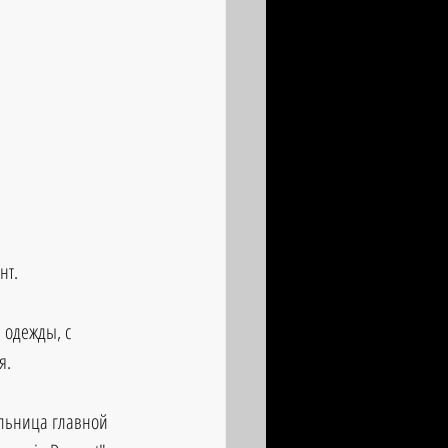
нт.
 одежды, с 
я.
льница главной 