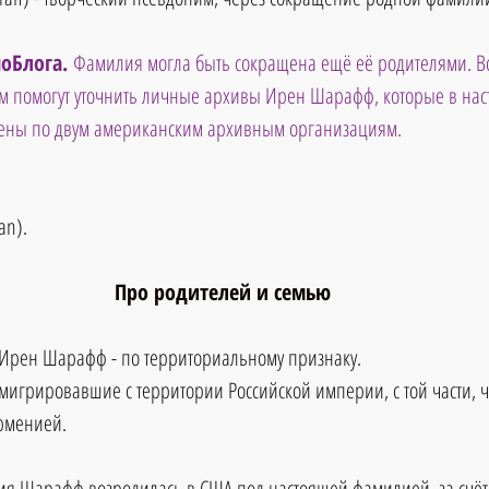
оБлога. 
Фамилия могла быть сокращена ещё её родителями. Во
 помогут уточнить личные архивы Ирен Шарафф, которые в нас
чены по двум американским архивным организациям.
an)
.
Про родителей и семью
 Ирен Шарафф - по территориальному признаку.
эмигрировавшие с территории Российской империи, с той части, ч
Арменией.
ия Шарафф возродилась в США под настоящей фамилией, за счёт