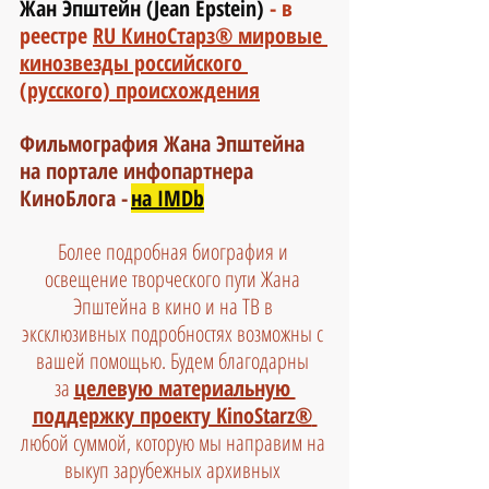
Жан Эпштейн (Jean Epstein) 
- в 
реестре 
RU КиноСтарз® мировые 
кинозвезды российского 
(русского) происхождения
Фильмография Жана Эпштейна 
на портале инфопартнера 
КиноБлога -
на IMDb
Более подробная биография и 
освещение творческого пути Жана 
Эпштейна в кино и на ТВ в 
эксклюзивных подробностях возможны с 
вашей помощью. Будем благодарны 
за 
целевую материальную 
поддержку проекту KinoStarz®
любой суммой, которую мы направим на 
выкуп зарубежных архивных 