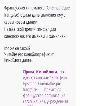
Французская синематека (Cinémathèque 
française) отдала дань уважения ему в 
своём новом здании.
Назвав свой третий кинозал для 
кинопоказов его именем и фамилией.
Кто же он такой?
Читайте его кинобиографию от 
КиноБлога далее.
Прим. КиноБлога. 
Ресь 
идёт о кинозале "Salle Jean 
Epstein". Cinémathèque 
française — это частная 
французская организация 
(ассоциация), учрежденная 