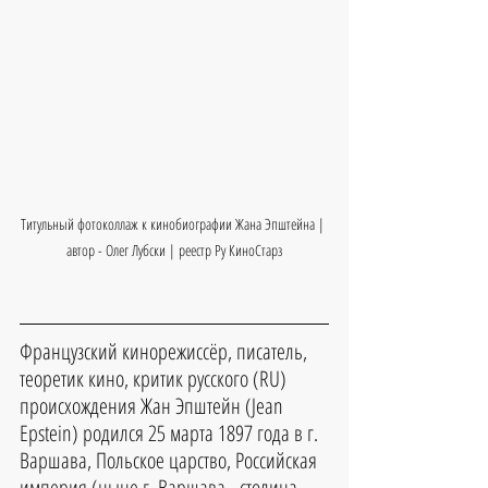
Титульный фотоколлаж к кинобиографии Жана Эпштейна | 
автор - Олег Лубски | реестр Ру КиноСтарз
Французский кинорежиссёр, писатель, 
теоретик кино, критик русского (RU) 
происхождения Жан Эпштейн (Jean 
Epstein) родился 25 марта 1897 года в г. 
Варшава, Польское царство, Российская 
империя (ныне г. Варшава - столица 