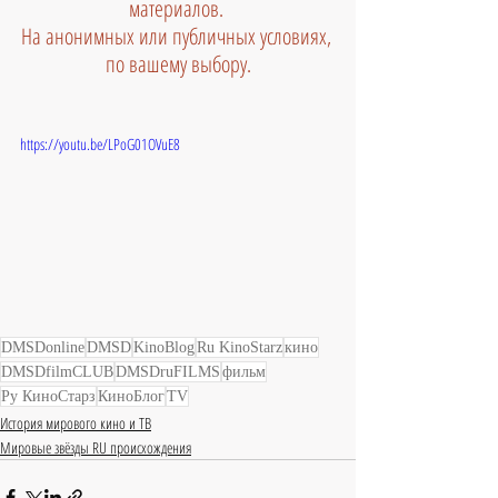
материалов. 
На анонимных или публичных условиях, 
по вашему выбору.
https://youtu.be/LPoG01OVuE8
DMSDonline
DMSD
KinoBlog
Ru KinoStarz
кино
DMSDfilmCLUB
DMSDruFILMS
фильм
Ру КиноСтарз
КиноБлог
TV
История мирового кино и ТВ
Мировые звёзды RU происхождения