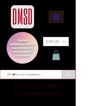
Content
USD ($)
available in Russian.
Your browser may
offer automatic
translation.
От идеи и исследования — к
созданию, упаковке и рынку