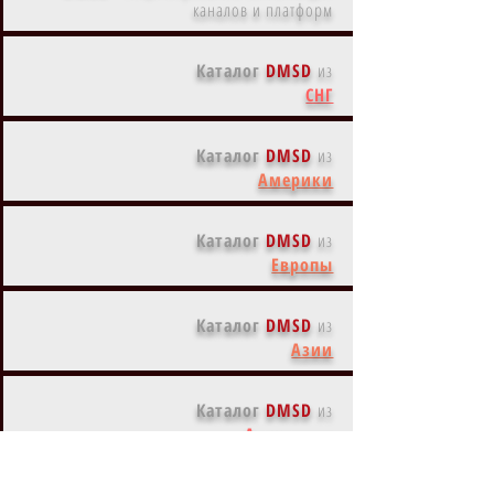
каналов и платформ
Каталог
DMSD
из
СНГ
Каталог
DMSD
из
Америки
Каталог
DMSD
из
Европы
Каталог
DMSD
из
Азии
Каталог
DMSD
из
Австралии