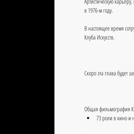
Артистическую карьеру, 
в 1976-м году.
В настоящее время сотр
Клуба Искусств.
Скоро эта глава будет з
Общая фильмография Ки
73 роли в кино и н