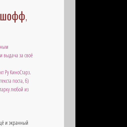
ашофф,
дным 
и выдача за своё 
т Ру КиноСтарз. 
екста поста, б) 
тарку любой из 
ещё и экранный 