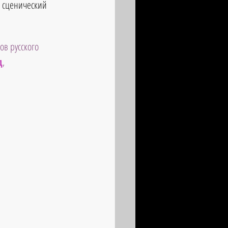
м сценический 
ов русского 
д
, 