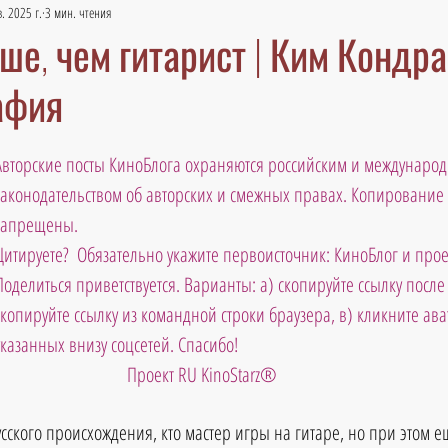
в. 2025 г.
3 мин. чтения
ше, чем гитарист | Ким Кондр
афия
Авторские посты КиноБлога охраняются российским и междунаро
законодательством об авторских и смежных правах. Копирование 
запрещены. 
Цитируете?  Обязательно укажите первоисточник: КиноБлог и проек
Поделиться приветствуется. Варианты: а) скопируйте ссылку после т
скопируйте ссылку из командной строки браузера, в) кликните ава
указанных внизу соцсетей. Спасибо!
Проект RU KinoStarz®
усского происхождения, кто мастер игры на гитаре, но при этом 