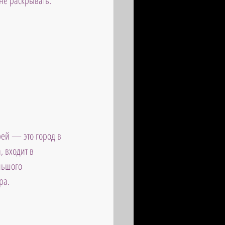
не раскрывать.
рей — это город в 
 входит в 
льшого 
ра.