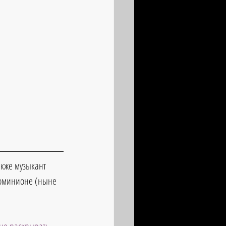
акже музыкант 
оминионе (ныне 