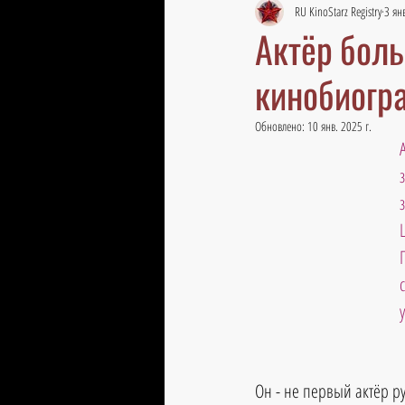
RU KinoStarz Registry
3 ян
Актёр боль
кинобиогр
Обновлено:
10 янв. 2025 г.
Он - не первый актёр р