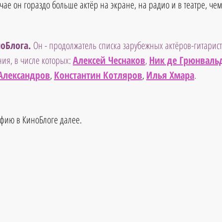
учае он гораздо больше актёр на экране, на радио и в театре, че
оБлога. 
Он - продолжатель списка зарубежных актёров-гитарист
ия, в числе которых: 
Алексей Чеснаков
, 
Ник де Грюнваль
Александров
, 
Константин Котляро
в
, 
Илья Хмара
.
фию в КиноБлоге далее.