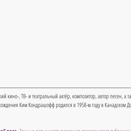
й кино-, ТВ- и театральный актёр, композитор, автор песен, а т
исхождения Ким Кондрашофф 
родился в 
1958-м году 
в Канадском Д