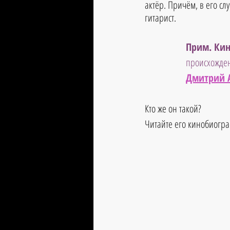
актёр. Причём, в его сл
гитарист.
Прим. Кин
происхожден
Дмитрий 
Кто же он такой?
Читайте его кинобиогра