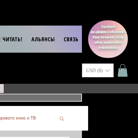
Content
available in Russian.
Your browser may
Е ЧИТАТЬ!
АЛЬЯНСЫ
СВЯЗЬ
offer automatic
translation.
USD ($)
рового кино и ТВ