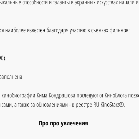
зыкальные способности и таланты в экранных искусствах начали и
я наиболее известен благодаря участию в съемках фильмов:
90).
озаполнена.
 кинобиографии Кима Кондрашова последуют от КиноБлога позже
сами, а также за обновлениями - в реестре RU KinoStarz®.
Про про увлечения