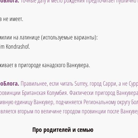
оБлога. 
Точные дату и место рождения предпочитает публично 
 не имеет.
илии на латинице (используемые варианты):
im Kondrashof.
ивает в пригороде канадского Ванкувера.
оБлога. 
Правильнее, если читать Surrey, город Сарри, а не Сур
ровинции Британская Колумбия. Фактически пригород Ванкувера,
ивную единицу Ванкувер, подчиняется Региональному округу Бо
является вторым по величине городом провинции после Ванкуве
Про родителей и семью