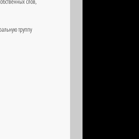
обственных слов, 
ральную труппу 