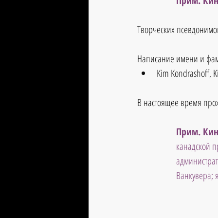
Прим. Кин
Творческих псевдонимов
Написание имени и фам
Kim Kondrashoff, 
K
В настоящее время прож
Прим. Кин
канадской п
администрат
Ванкувера; 