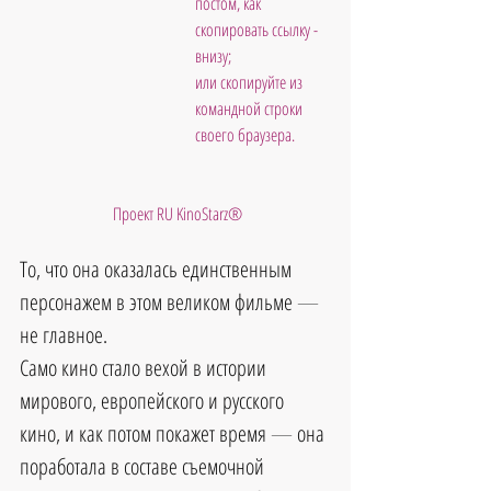
постом, как 
скопировать ссылку - 
внизу; 
или скопируйте из 
командной строки 
своего браузера.           
 Проект RU KinoStarz®
То, что она оказалась единственным 
персонажем в этом великом фильме 
—
не главное. 
Само кино стало вехой в истории 
мирового, европейского и русского 
кино, и как потом покажет время 
—
 она 
поработала в составе съемочной 