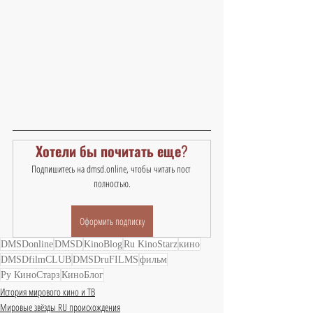
Хотели бы почитать еще?
Подпишитесь на dmsd.online, чтобы читать пост 
полностью.
Оформить подписку
DMSDonline
DMSD
KinoBlog
Ru KinoStarz
кино
DMSDfilmCLUB
DMSDruFILMS
фильм
Ру КиноСтарз
КиноБлог
История мирового кино и ТВ
Мировые звёзды RU происхождения