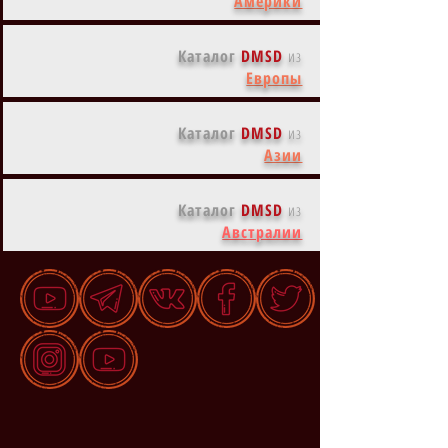
Америки
Каталог
DMSD
из
Европы
Каталог
DMSD
из
Азии
Каталог
DMSD
из
Австралии