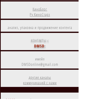
КиноБлог
Ру КиноСтарз
анализ, упаковка и продвижение контента
КОНТАКТЫ с
DMSD
:
имейл
DMSDonline@gmail.com
другие каналы
коммуникаций с нами
DMSD
- дистрибутор и агрегатор
цифрового контента