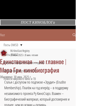
ПОСТ КИНОБЛОГа
Пост
Посты DMSD
RU KinoStarz Registry
Посты DMSD
29 июн. 2025 г.
8 мин. чтения
Единственная — не главное |
Мировые звёзды RU происхождения
Мара Гри, кинобиография
История мирового кино и ТВ
Обновлено:
30 июн. 2025 г.
Новости мирового кино и ТВ
Статья с доступом по подписке «Эрудит» (Erudite 
Membership). Платёж на год вперёд – в поддержку 
независимого проекта Ру КиноСтарз. Взамен – 
биографический материал, который достовернее и 
полнее, чем во всяких «-педиях».