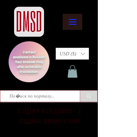
Content
USD ($)
available in Russian.
Your browser may
offer automatic
translation.
От идеи и исследования — к
созданию, упаковке и рынку