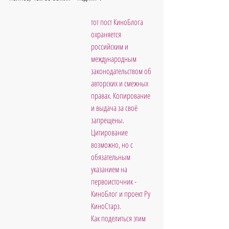
тот пост КиноБлога 
охраняется 
российским и 
международным 
законодательством об 
авторских и смежных 
правах. Копирование 
и выдача за своё 
запрещены. 
Цитирование 
возможно, но с 
обязательным 
указанием на 
первоисточник - 
КиноБлог и проект Ру 
КиноСтарз. 
Как поделиться этим 