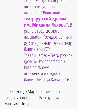
существует до сих пор и ныне 
носит официальное 
название 
"Рижский 
театр русской драмы 
им. Михаила Чехова"
. В 
разные годы до этого 
назывался: Государственный 
русский драматический театр 
Латвийской ССР, 
Товарищество «Театр русской 
драмы». Располагается в 
Риге по своему 
историческому адресу: 
Латвия, Рига, ул.Калькю, 16
В 1935-м году Мария Крыжановская 
гастролировала в США с группой 
Михаила Чехова.