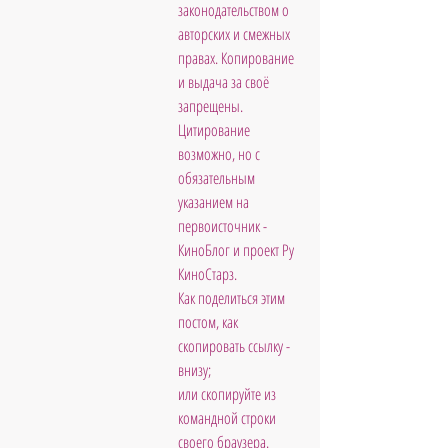
законодательством о 
авторских и смежных 
правах. Копирование 
и выдача за своё 
запрещены. 
Цитирование 
возможно, но с 
обязательным 
указанием на 
первоисточник - 
КиноБлог и проект Ру 
КиноСтарз. 
Как поделиться этим 
постом, как 
скопировать ссылку - 
внизу; 
или скопируйте из 
командной строки 
своего браузера.