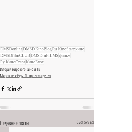
DMSDonline
DMSD
KinoBlog
Ru KinoStarz
кино
DMSDfilmCLUB
DMSDruFILMS
фильм
Ру КиноСтарз
КиноБлог
История мирового кино и ТВ
Мировые звёзды RU происхождения
Недавние посты
Смотреть все