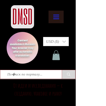
Content
USD ($)
available in Russian.
Your browser may
offer automatic
translation.
От идеи и исследования — к
созданию, упаковке и рынку