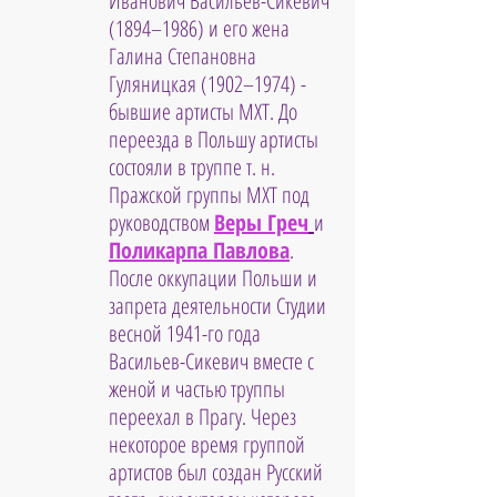
Иванович Васильев-Сикевич 
(1894–1986) и его жена 
Галина Степановна 
Гуляницкая (1902–1974) - 
бывшие артисты МХТ. До 
переезда в Польшу артисты 
состояли в труппе т. н. 
Пражской группы МХТ под 
руководством 
Веры Греч
и 
Поликарпа Павлова
. 
После оккупации Польши и 
запрета деятельности Студии 
весной 1941-го года 
Васильев-Сикевич вместе с 
женой и частью труппы 
переехал в Прагу. Через 
некоторое время группой 
артистов был создан Русский 