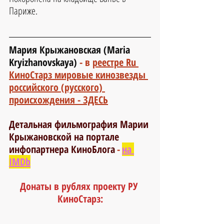
Париже.
Мария Крыжановская (Maria 
Kryizhanovskaya) 
- 
в 
реестре Ru 
КиноСтарз мировые кинозвезды 
российского (русского) 
происхождения - ЗДЕСЬ
Детальная фильмография Марии 
Крыжановской на портале 
инфопартнера КиноБлога
-
на 
IMDb
Донаты в рублях проекту РУ 
КиноСтарз: