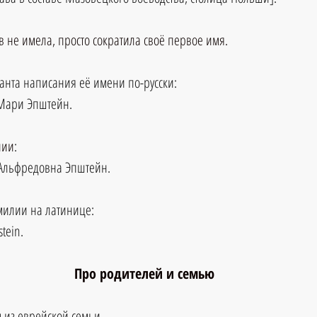
 не имела, просто сократила своё первое имя.
анта написания её имени по-русски:
Мари Эпштейн.
нии
:
Альфредовна Эпштейн.
илии на латинице:
tein.
Про родителей и семью
из еврейской семьи. 