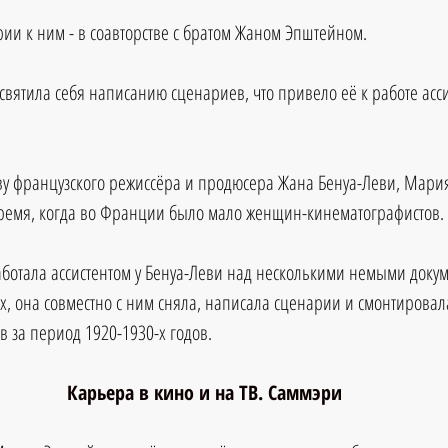
ии к ним - в соавторстве с братом Жаном Эпштейном.
святила себя написанию сценариев, что привело её к работе асси
.
ву французского режиссёра и продюсера Жана Бенуа-Леви, Мария
время, когда во Франции было мало женщин-кинематографистов. 
работала ассистентом у Бенуа-Леви над несколькими немыми док
х, она совместно с ним сняла, написала сценарии и смонтировала
 за период 1920-1930-х годов.
Карьера в кино и на ТВ. Саммэри