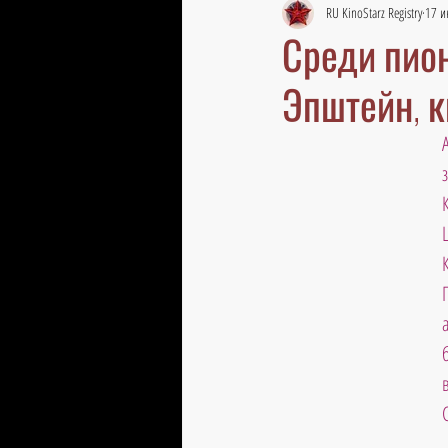
RU KinoStarz Registry
17 и
Среди пион
Эпштейн, 