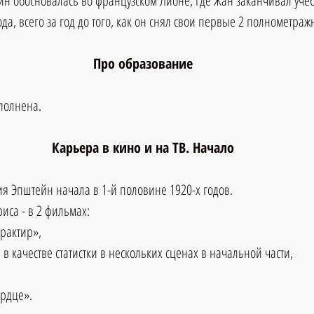
йн обосновалась во французском Лионе, где Жан заканчивал учебу
да, всего за год до того, как он снял свои первые 2 полнометра
Про образование
аполнена.
Карьера в кино и на ТВ. Начало
я Эпштейн начала в 1-й половине 1920-х годов. 
иса - в 2 фильмах: 
рактир», 
 в качестве статистки в нескольких сценах в начальной части, 
рдце».