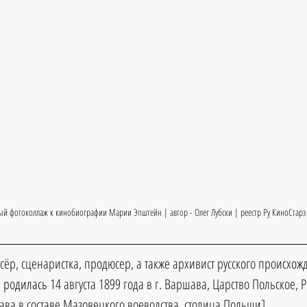
ый фотоколлаж к кинобиографии Марии Эпштейн | автор - Олег Лубски | реестр Ру КиноСтарз
ёр, сценаристка, продюсер, а также архивист русского происхо
 
родилась 
14 августа 1899
 года в г. Варшава, Царство Польское, 
ва в составе Мазовецкого воеводства, столица Польши
].