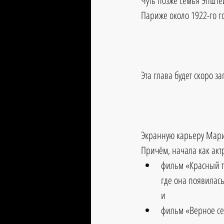
Чуть позже семья Эпште
Париже около 1922-го го
Эта глава будет скоро з
Экранную карьеру 
Мари
Причём, начала как актр
фильм «Красный т
где она появилась
и 
фильм «Верное се