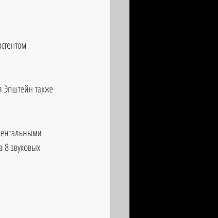
стентом 
 Эпштейн также 
ументальными 
 8 звуковых 