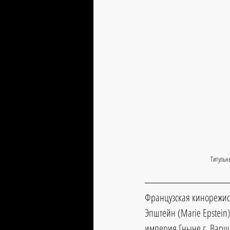
Титульн
Французская кинорежисс
Эпштейн
 (
Marie Epstein
)
империя [ныне г. 
Варша