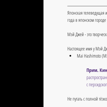
Японская телеведущая и
года в японском городе
Мэй Джей - это творчес
Настоящее имя у Мэй Д
Mai Hashimoto (М
Прим. Кин
распростран
с персидско
Не путать с полной тёзк