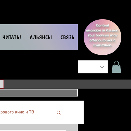
Content
available in Russian.
Your browser may
Е ЧИТАТЬ!
АЛЬЯНСЫ
СВЯЗЬ
offer automatic
translation.
рового кино и ТВ