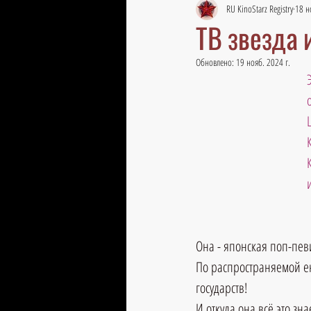
RU KinoStarz Registry
18 н
ТВ звезда 
Обновлено:
19 нояб. 2024 г.
Она - японская поп-пев
По распространяемой ею
государств! 
И откуда она всё это знае