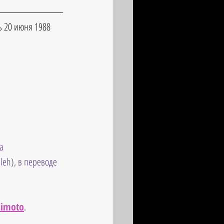
ь 20 июня 1988 
а 
eh), в переводе 
himoto
.