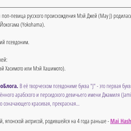
 поп-певица русского происхождения Мэй Джей (May J) родилас
 Йокогама (Yokohama). 
кий псевдоним.
жей:
эй Хасимото или Мэй Хашимото).
оБлога. 
В её творческом псевдониме буква "J" - это первая букв
ённого арабского и персидского девичьего имени Джамиля (Jamil
го означающего красивая, прекрасная...
ой, японской актрисой, родившейся на 4 года раньше - 
Mai Has