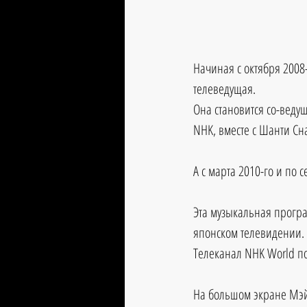
Начиная с октября 2008
телеведущая. 
Она становится со-вед
NHK, вместе с Шанти Сна
А с марта 2010-го и по 
Эта музыкальная прогр
японском телевидении. 
Телеканал NHK World по
На большом экране Мэй 