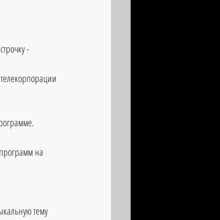
трочку - 
 телекорпорации 
программе.
программ на 
ыкальную тему 