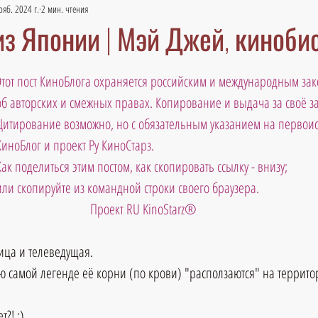
ояб. 2024 г.
2 мин. чтения
из Японии | Мэй Джей, киноби
Этот пост КиноБлога охраняется российским и международным зак
об авторских и смежных правах. Копирование и выдача за своё 
Цитирование возможно, но с обязательным указанием на первоис
КиноБлог и проект Ру КиноСтарз. 
Как поделиться этим постом, как скопировать ссылку - внизу;
или скопируйте из командной строки своего браузера. 
Проект RU KinoStarz®
ица и телеведущая. 
 самой легенде её корни (по крови) "расползаются" на террито
т?! :)