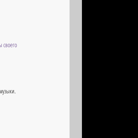
ы своего 
музыки.