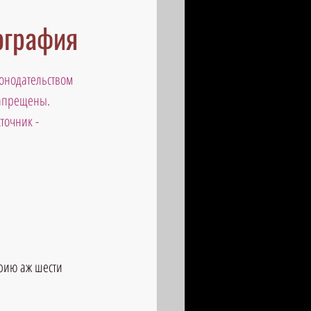
ография
онодательством 
запрещены. 
точник - 
рию аж шести 