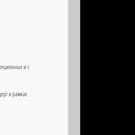
екционных и с 
церт в рамках 