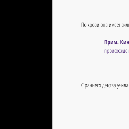
По крови она имеет сил
Прим. Кин
происхожден
С раннего детства учил