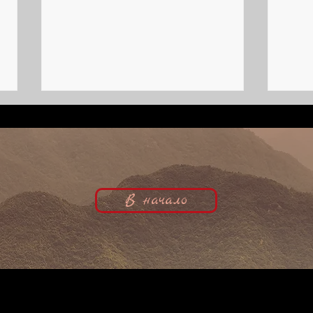
В начало
Тёзка первой в Париже | Татьяна
После
Зермено, кинобиография
| Нин