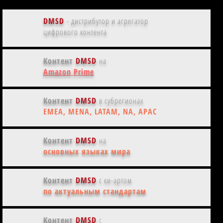
DMSD
- дистрибутор и агрегатор
цифрового контента
Контент
DMSD
на
Amazon Prime
Контент
DMSD
в субрегионах
EMEA, MENA, LATAM, NA, APAC
Контент
DMSD
на
основных языках мира
Контент
DMSD
с ки-артом
по актуальным стандартам
Контент
DMSD
с