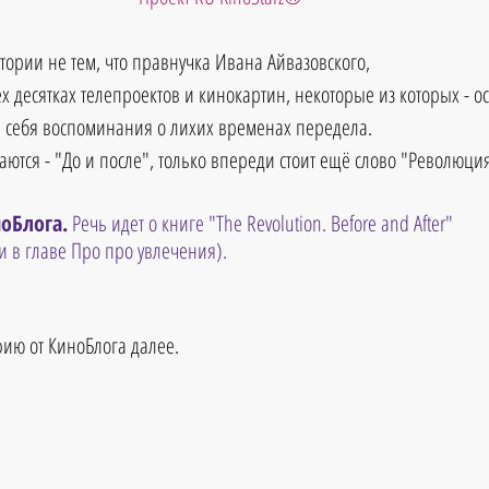
тории не тем, что правнучка Ивана Айвазовского, 
рех десятках телепроектов и кинокартин, некоторые из которых - о
ле себя воспоминания о лихих временах передела. 
аются - "До и после", только впереди стоит ещё слово "Революция
оБлога.
 Речь идет о книге "The Revolution. Before and After" 
и в главе Про про увлечения).
ию от КиноБлога далее.