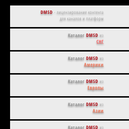
DMSD
-
лицензирование контента
для каналов и платформ
Каталог
DMSD
из
СНГ
Каталог
DMSD
из
Америки
Каталог
DMSD
из
Европы
Каталог
DMSD
из
Азии
Каталог
DMSD
из