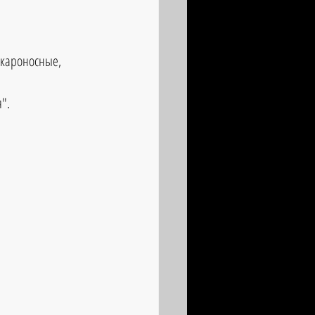
скароносные, 
".