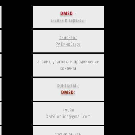
DMSD
-
знания и сервисы:
КиноБлог
Ру КиноСтарз
анализ, упаковка и продвижение
контента
КОНТАКТЫ с
DMSD
:
имейл
DMSDonline@gmail.com
другие каналы