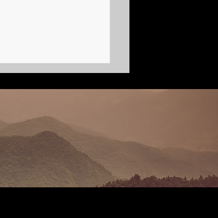
 адвоката, драматурга и поэта
а Мятлева, кинобиография