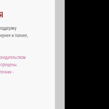
я
поддержку 
вернее и полнее, 
онодательством 
запрещены. 
точник - 
                       