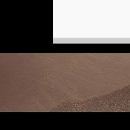
Первая леди мюзикла | Татьяна
Иванова, кинобиография