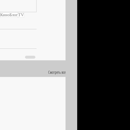
КиноБлог
TV
Смотреть все