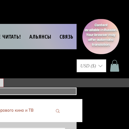
Content
available in Russian.
Your browser may
Е ЧИТАТЬ!
АЛЬЯНСЫ
СВЯЗЬ
offer automatic
translation.
USD ($)
рового кино и ТВ