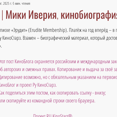
г. 2025 г.
5 мин. чтения
 | Мики Иверия, кинобиографи
дписке «Эрудит» (Erudite Membership). Платёж на год вперёд – в 
у КиноСтарз. Взамен – биографический материал, который досто
.
Этот пост КиноБлога охраняется российским и международным зак
об авторских и смежных правах. Копирование и выдача за своё 
Цитирование возможно, но с обязательным указанием на первоис
КиноБлог и проект Ру КиноСтарз. 
Как поделиться этим постом, как скопировать ссылку - внизу; 
ли скопируйте из командной строки своего браузера.                             
Проект RU KinoStarz®