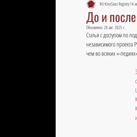
RU KinoStarz Registry
14 ав
До и после
Обновлено:
20 авг. 2025 г.
Статья с доступом по по
независимого проекта Р
чем во всяких «-педиях»
и