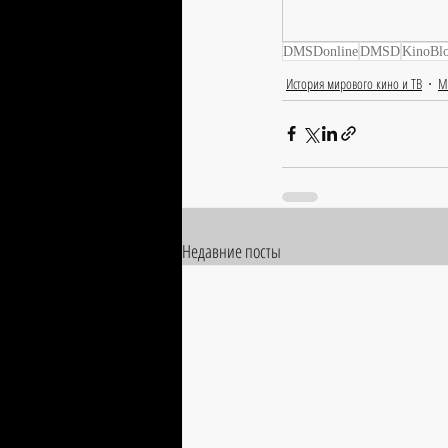
DMSDonline
DMSD
KinoBl
История мирового кино и ТВ
М
Недавние посты