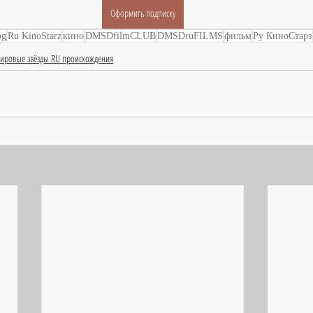
Оформить подписку
og
Ru KinoStarz
кино
DMSDfilmCLUB
DMSDruFILMS
фильм
Ру КиноСтарз
ировые звёзды RU происхождения