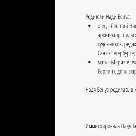
Родители Нади Бенуа: 
отец - Леонтий Ни
архитектор, педаг
художников, реда
Санкт-Петербурге; 
мать - Мария Алек
Берлин), дочь аст
Надя Бенуа родилась в м
Иммигрировала Надя Бен