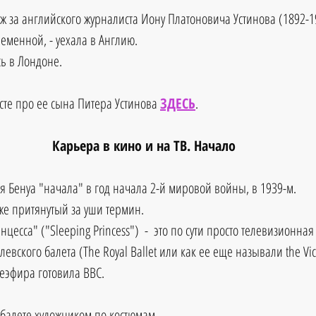
ж за английского журналиста Иону Платоновича Устинова (1892-19
еременной, - уехала в Англию.
ь в Лондоне. 
сте про ее сына Питера Устинова 
ЗДЕСЬ
.
Карьера в кино и на ТВ. Начало
я Бенуа "начала" в год начала 2-й мировой войны, в 1939-м. 
же притянутый за уши термин. 
цесса" ("Sleeping Princess")  -  это по сути просто телевизионная
евского балета (The Royal Ballet или как ее еще называли the Vic-
леэфира готовила BBC.
 балете художником по костюмам. 