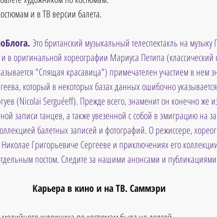
костюмам и в ТВ версии балета.
оБлога. 
Это британский музыкальный телеспектакль на музыку 
 и в оригинальной хореографии Мариуса Петипа (классический с
азывается "Спящая красавица") примечателен участием в нем з
геева, который в некоторых базах данных ошибочно указывается
уев (Nicolai Serguéeff). Прежде всего, знаменит он конечно же 
тной записи танцев, а также увезенной с собой в эмиграцию на з
коллекцией балетных записей и фотографий. О режиссере, хореог
Николае Григорьевиче Сергееве и приключениях его коллекции
 отдельным постом. Следите за нашими анонсами и публикациями
Карьера в кино и на ТВ. Саммэри