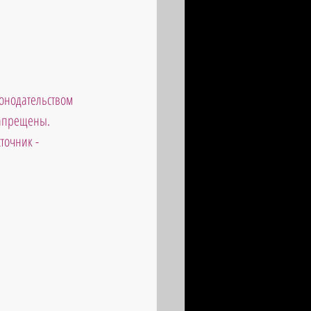
онодательством 
запрещены. 
точник - 
                       