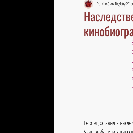
RU KinoStarz Registry
27 ав
Наследстве
кинобиогр
и
Её отец оставил в насле
А она добавила к ним с