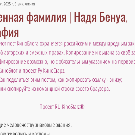
г. 2025 г.
3 мин. чтения
нная фамилия | Надя Бенуа,
афия
Этот пост КиноБлога охраняется российским и международным зак
об авторских и смежных правах. Копирование и выдача за своё 
Цитирование возможно, но с обязательным указанием на первоис
КиноБлог и проект Ру КиноСтарз.
Как поделиться этим постом, как скопировать ссылку - внизу; 
ли скопируйте из командной строки своего браузера.                             
 Проект RU KinoStarz®
дие человечеству знаковые здания.
вою живопись и костюмы.