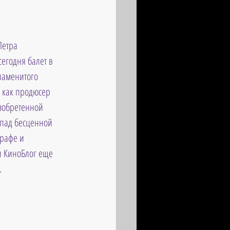
Петра 
егодня балет в 
наменитого 
 как продюсер 
изобретенной 
апад бесценной 
рафе и 
 КиноБлог еще 
.