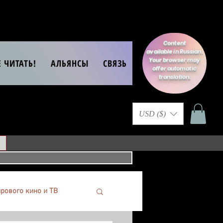
Content
available in Russian.
Your browser may
Е ЧИТАТЬ!
АЛЬЯНСЫ
СВЯЗЬ
offer automatic
translation.
USD ($)
рового кино и ТВ