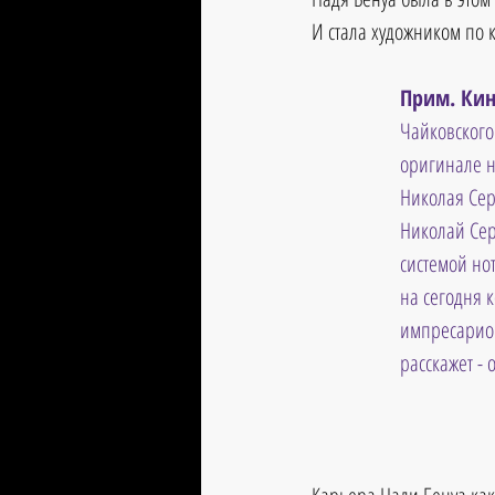
И стала художником по 
Прим. Кин
Чайковского
оригинале н
Николая Сер
Николай Серг
системой но
на сегодня 
импресарио 
расскажет -