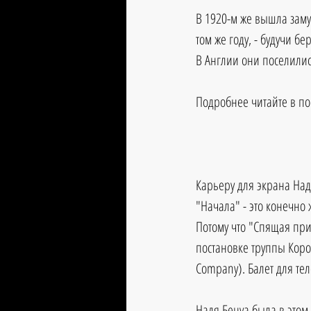
В 1920-м же вышла заму
том же году, - будучи б
В Англии они поселилис
Подробнее читайте в по
Карьеру для экрана Над
"Начала" - это конечно 
Потому что "Спящая прин
постановке труппы Корол
Company). Балет для те
Надя Бенуа была в этом