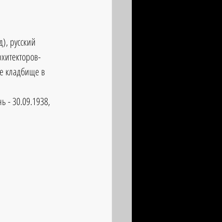
), русский 
рхитекторов-
е кладбище в 
 - 30.09.1938, 