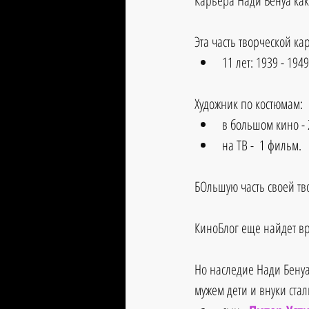
Карьера Нади Бенуа как
Эта часть творческой ка
11 лет: 1939 - 1949
Художник по костюмам: 
в большом кино -
на ТВ -  1 фильм.
БОльшую часть своей тв
КиноБлог еще найдет вр
Но наследие Нади Бенуа
мужем дети и внуки ста