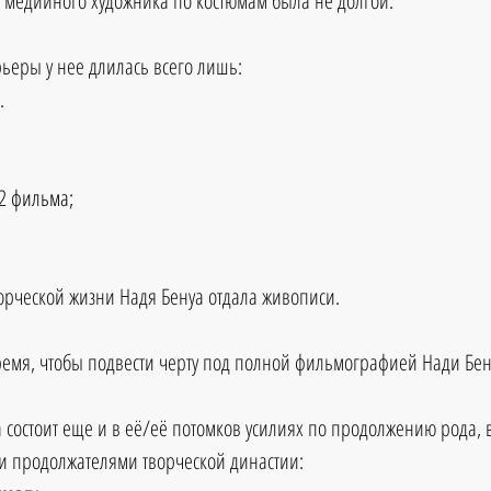
 медийного художника по костюмам была не долгой. 
рьеры у нее длилась всего лишь:
.
 2 фильма;
орческой жизни Надя Бенуа отдала живописи.
емя, чтобы подвести черту под полной фильмографией Нади Бен
 состоит еще и в её/её потомков усилиях по продолжению рода, в
ли продолжателями творческой династии: 