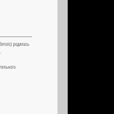
Benois) родилась 
.
тельного 