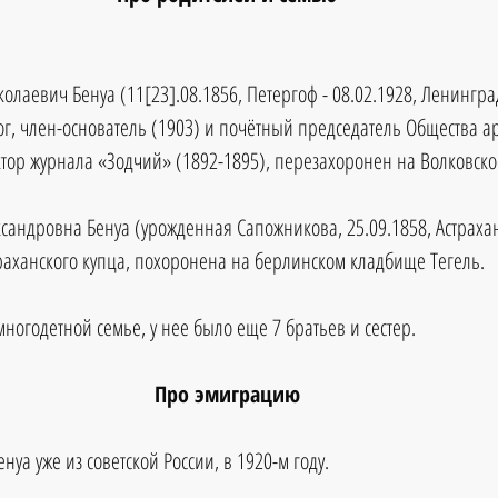
колаевич Бенуа (11[23].08.1856, Петергоф - 08.02.1928, Ленинград
ог, член-основатель (1903) и почётный председатель Общества а
ктор журнала «Зодчий» (1892-1895), перезахоронен на Волковско
 
сандровна Бенуа (урожденная Сапожникова, 25.09.1858, Астрахань
раханского купца, похоронена на берлинском кладбище Тегель. 
ногодетной семье, у нее было еще 7 братьев и сестер.
Про эмиграцию
уа уже из советской России, в 1920-м году.