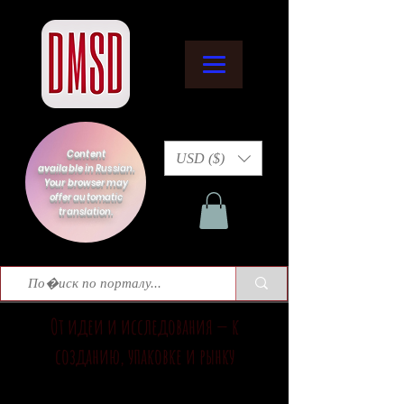
Content
USD ($)
available in Russian.
Your browser may
offer automatic
translation.
От идеи и исследования — к
созданию, упаковке и рынку