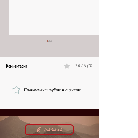
Комментарии
0.0 / 5 (0)
Остров, Белая гвардия и
Рубенсовская красот
Прокомментируйте и оцените...
номинация | Василий Врангель,
Рашель Девирис,
кинобиография
кинобиография
В начало