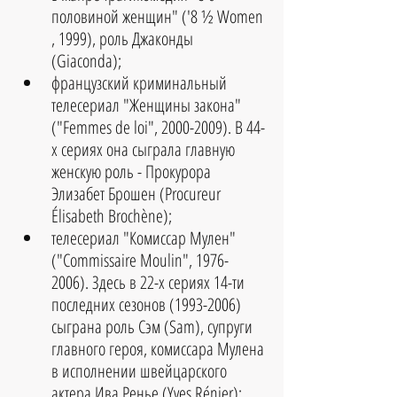
половиной женщин" ('8 ½ Women 
, 1999), роль Джаконды 
(Giaconda);  
французский криминальный 
телесериал "Женщины закона" 
("Femmes de loi", 2000-2009). В 44-
х сериях она сыграла главную 
женскую роль - Прокурора 
Элизабет Брошен (Procureur 
Élisabeth Brochène);  
телесериал "Комиссар Мулен" 
("Commissaire Moulin", 1976-
2006). Здесь в 22-х сериях 14-ти 
последних сезонов (1993-2006) 
сыграна роль Сэм (Sam), супруги 
главного героя, комиссара Мулена 
в исполнении швейцарского 
актера Ива Ренье (Yves Rénier);  