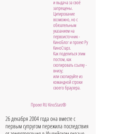
и выдача за своё 
запрещены. 
Цитирование 
возможно, но с 
обязательным 
указанием на 
первоисточник - 
КиноБлог и проект Ру 
КиноСтарз. 
Как поделиться этим 
постом, как 
скопировать ссылку - 
внизу; 
или скопируйте из 
командной строки 
своего браузера.           
 Проект RU KinoStarz®
26 декабря 2004 года она вместе с 
первым супругом пережила последствия 
от землетрясения в Индийском океане. 