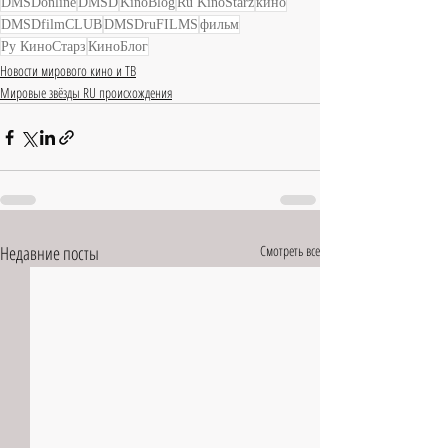
DMSDonline
DMSD
KinoBlog
Ru KinoStarz
кино
DMSDfilmCLUB
DMSDruFILMS
фильм
Ру КиноСтарз
КиноБлог
Новости мирового кино и ТВ
Мировые звёзды RU происхождения
Недавние посты
Смотреть все