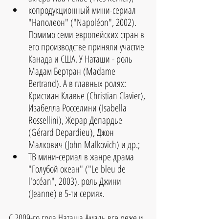
копродукционный мини-сериал 
"Наполеон" ("Napoléon", 2002). 
Помимо семи европейских стран в 
его производстве приняли участие 
Канада и США. У Наташи - роль 
Мадам Бертран (Madame 
Bertrand). А в главных ролях: 
Кристиан Клавье (Christian Clavier), 
Изабелла Росселини (Isabella 
Rossellini), Жерар Депардье 
(Gérard Depardieu), Джон 
Малкович (John Malkovich) и др.;  
ТВ мини-сериал в жанре драма 
"Голубой океан" ("Le bleu de 
l'océan", 2003), роль Джини 
(Jeanne) в 5-ти сериях. 
С 2009-го года Наташа Амаль все реже и 