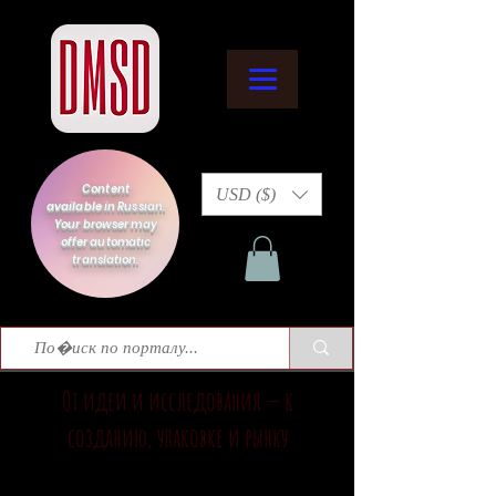
Content
USD ($)
available in Russian.
Your browser may
offer automatic
translation.
От идеи и исследования — к
созданию, упаковке и рынку