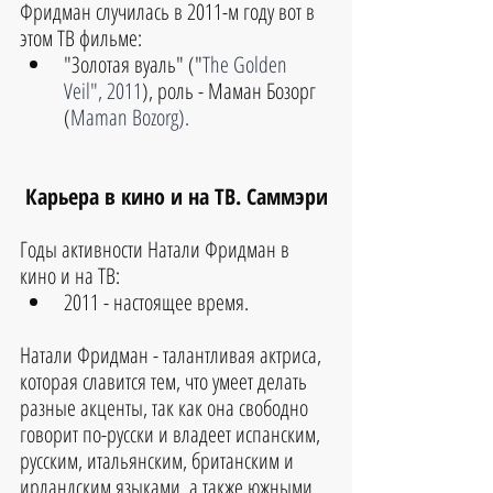
Фридман случилась в 2011-м году вот в 
этом ТВ фильме:
"
Золотая вуаль
" ("
The Golden 
Veil", 2011
), роль - 
Маман Бозорг 
(
Maman Bozorg).
Карьера в кино и на ТВ. Саммэри
Годы активности 
Натали Фридман
 в 
кино и на ТВ:
2011 - настоящее время.
Натали Фридман - талантливая актриса, 
которая славится тем, что умеет делать 
разные акценты, так как она свободно 
говорит по-русски и владеет испанским, 
русским, итальянским, британским и 
ирландским языками, а также южными 