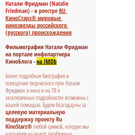
Натали Фридман 
(
Natalie 
Friedman
)
- в реестре 
RU 
КиноСтарз® мировые 
кинозвезды российского 
(русского) происхождения
Фильмография 
Натали Фридман
на портале инфопартнера 
КиноБлога
 -
на IMDb
Более подробная биография и 
освещение творческого пути
Натали 
Фридман
в кино и на ТВ в 
эксклюзивных подробностях возможны с 
вашей помощью. Будем благодарны за 
целевую материальную 
поддержку проекту Ru 
KinoStarz®
 любой суммой, которую мы 
направим на выкуп зарубежных 