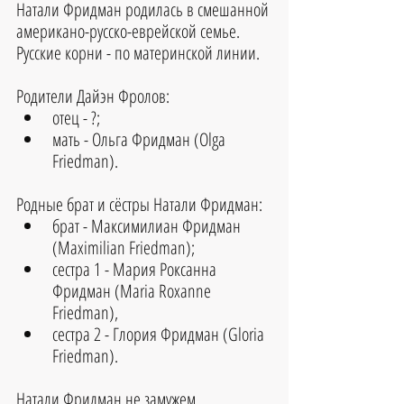
Натали Фридман родилась в смешанной 
американо-русско-еврейской семье.
Русские корни - по материнской линии.
Родители Дайэн Фролов:
отец - ?;
мать - Ольга Фридман (Olga 
Friedman).
Родные брат и сёстры Натали Фридман:
брат - Максимилиан Фридман 
(Maximilian Friedman);
сестра 1 - Мария Роксанна 
Фридман (Maria Roxanne 
Friedman),
сестра 2 - Глория Фридман (Gloria 
Friedman).
Натали Фридман не замужем.