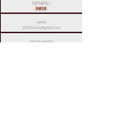
КОНТАКТЫ с
DMSD
:
имейл
DMSDonline@gmail.com
другие каналы
коммуникаций с нами
DMSD
- дистрибутор и агрегатор
цифрового контента
Контент
DMSD
на
Amazon Prime
Контент
DMSD
в субрегионах
EMEA, MENA, LATAM, NA, APAC