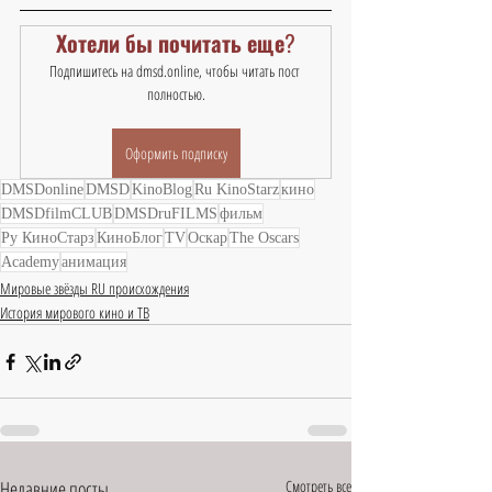
Хотели бы почитать еще?
Подпишитесь на dmsd.online, чтобы читать пост 
полностью.
Оформить подписку
DMSDonline
DMSD
KinoBlog
Ru KinoStarz
кино
DMSDfilmCLUB
DMSDruFILMS
фильм
Ру КиноСтарз
КиноБлог
TV
Оскар
The Oscars
Academy
анимация
Мировые звёзды RU происхождения
История мирового кино и ТВ
Недавние посты
Смотреть все