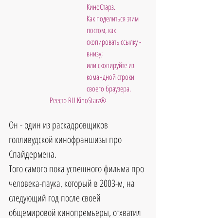
КиноСтарз. 
Как поделиться этим 
постом, как 
скопировать ссылку - 
внизу; 
или скопируйте из 
командной строки 
своего браузера.  
 Реестр RU KinoStarz®
Он - один из раскадровщиков 
голливудской кинофраншизы про 
Спайдермена.
Того самого пока успешного фильма про 
человека-паука, который в 2003-м, на 
следующий год после своей 
общемировой кинопремьеры, отхватил 