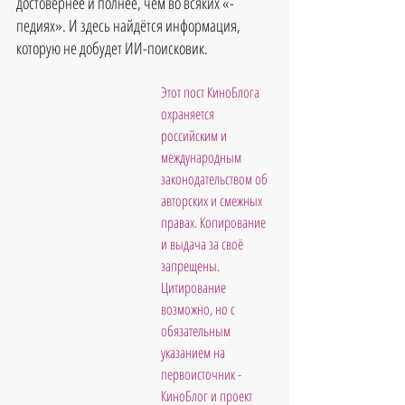
достовернее и полнее, чем во всяких «-
педиях». И здесь найдётся информация, 
которую не добудет ИИ-поисковик.
Этот пост КиноБлога 
охраняется 
российским и 
международным 
законодательством об 
авторских и смежных 
правах. Копирование 
и выдача за своё 
запрещены. 
Цитирование 
возможно, но с 
обязательным 
указанием на 
первоисточник - 
КиноБлог и проект 