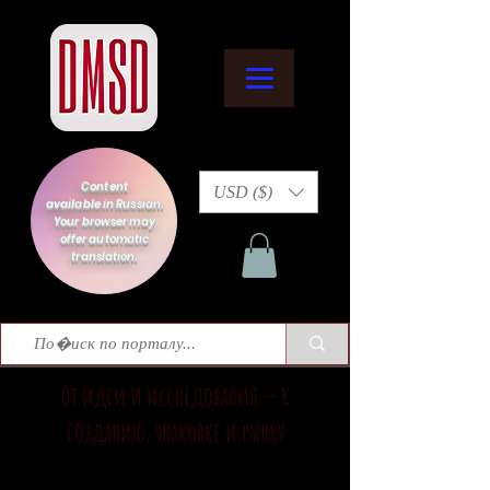
Content
USD ($)
available in Russian.
Your browser may
offer automatic
translation.
От идеи и исследования — к
созданию, упаковке и рынку