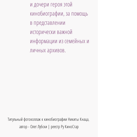
и дочери героя этой 
кинобиографии, за помощь 
в представлении 
исторически важной 
информации из семейных и 
личных архивов.
Титульный фотоколлаж к кинобиографии Никиты Кнаца, 
автор - Олег Лубски | реестр Ру КиноСтар