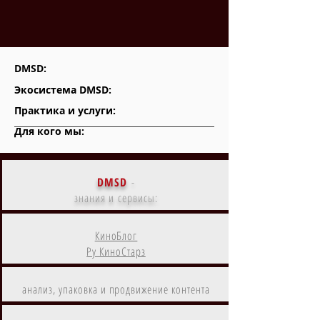
DMSD:
Экосистема DMSD:
Практика и услуги:
Для кого мы:
DMSD
-
знания и сервисы:
КиноБлог
Ру КиноСтарз
анализ, упаковка и продвижение контента