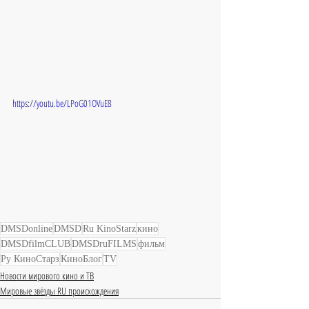
https://youtu.be/LPoG01OVuE8
DMSDonline
DMSD
Ru KinoStarz
кино
DMSDfilmCLUB
DMSDruFILMS
фильм
Ру КиноСтарз
КиноБлог
TV
Новости мирового кино и ТВ
Мировые звёзды RU происхождения