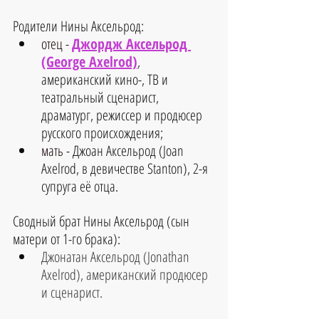
Родители 
Нины Аксельрод
:
отец - 
Джордж Аксельрод 
(George Axelrod)
, 
американский кино-, ТВ и 
театральный сценарист, 
драматург, режиссер и продюсер 
русского происхождения;
мать - 
Джоан Аксельрод (Joan 
Axelrod, в девичестве Stanton), 2-я 
супруга её отца.
Сводный брат Нины Аксельрод (сын 
матери от 1-го брака):
Джонатан Аксельрод (Jonathan 
Axelrod), американский продюсер 
и сценарист.