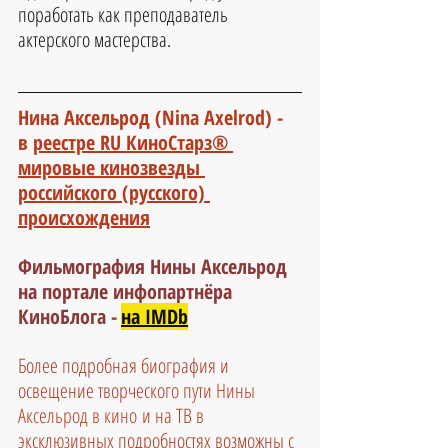
поработать как преподаватель 
актерского мастерства.
Нина Аксельрод (Nina Axelrod) - 
в 
реестре RU КиноСтарз® 
мировые кинозвезды 
российского (русского) 
происхождения
Фильмография Нины Аксельрод 
на портале инфопартнёра 
КиноБлога -
на IMDb
Более подробная биография и 
освещение творческого п
ути Нины 
Аксельрод в кино
 и на ТВ в 
эксклюзивных подробностях возможны с 