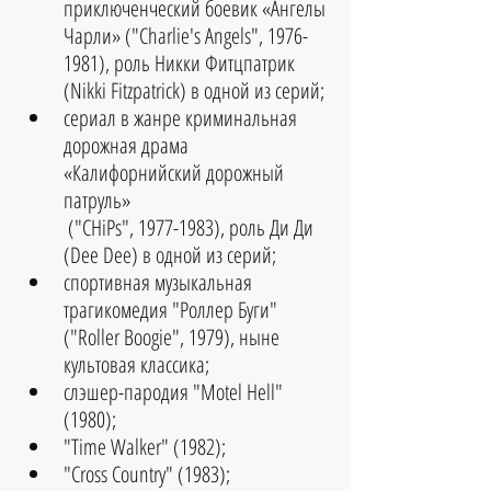
приключенческий боевик «Ангелы 
Чарли» ("Charlie's Angels", 1976-
1981), роль Никки Фитцпатрик 
(Nikki Fitzpatrick) в одной из серий;
сериал в жанре криминальная 
дорожная драма 
«Калифорнийский дорожный 
патруль»
 ("CHiPs", 1977-1983), роль Ди Ди 
(Dee Dee) в одной из серий; 
спортивная музыкальная 
трагикомедия "Роллер Буги" 
("Roller Boogie", 1979), ныне 
культовая классика; 
слэшер-пародия "Motel Hell" 
(1980);
"Time Walker" (1982);
"Cross Country" (1983); 