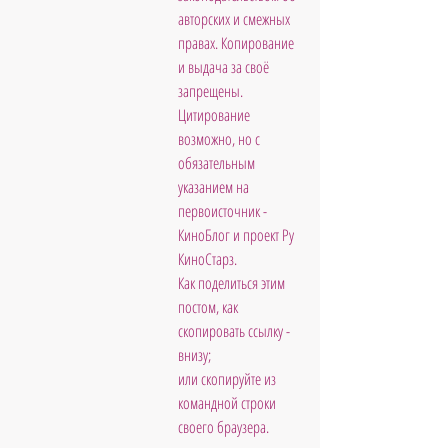
авторских и смежных 
правах. Копирование 
и выдача за своё 
запрещены. 
Цитирование 
возможно, но с 
обязательным 
указанием на 
первоисточник - 
КиноБлог и проект Ру 
КиноСтарз. 
Как поделиться этим 
постом, как 
скопировать ссылку - 
внизу; 
или скопируйте из 
командной строки 
своего браузера.