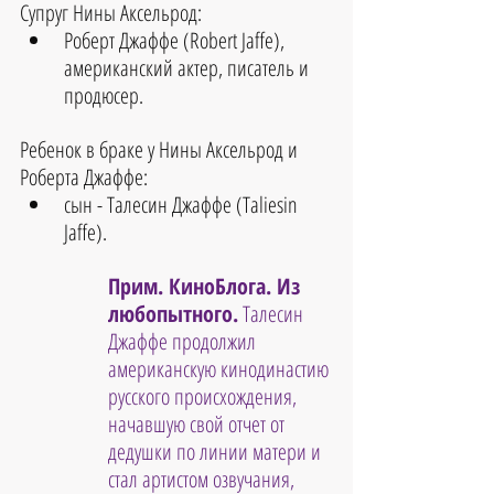
Супруг Нины Аксельрод:
Роберт Джаффе (Robert Jaffe), 
американский актер, писатель и 
продюсер.
Ребенок в браке у Нины Аксельрод и 
Роберта Джаффе:
сын - Талесин Джаффе 
(Taliesin 
Jaffe).
Прим. КиноБлога. Из 
любопытного.
 Талесин 
Джаффе продолжил 
американскую кинодинастию 
русского происхождения, 
начавшую свой отчет от 
дедушки по линии матери и 
стал артистом озвучания, 