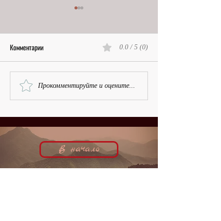
Комментарии
0.0 / 5 (0)
Первая в Лондоне | Вера
Наследственная фа
Прокомментируйте и оцените...
Чарова, кинобиография
Надя Бенуа, киноб
В начало