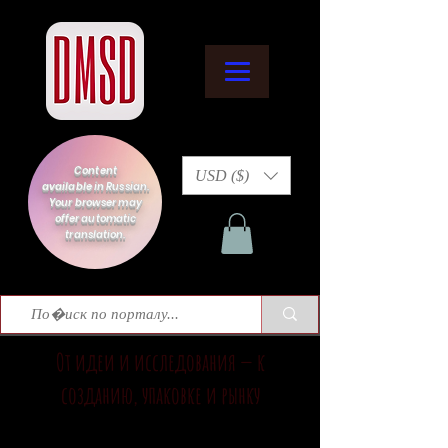
Content
USD ($)
available in Russian.
Your browser may
offer automatic
translation.
От идеи и исследования — к
созданию, упаковке и рынку