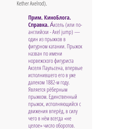
Kether Axelrod)
.
Прим. КиноБлога. 
Справка.
 А́ксель (или по-
английски - Axel jump) — 
один из прыжков в 
фигурном катании. Прыжок 
назван по имени 
норвежского фигуриста 
Акселя Паульсена, впервые 
исполнившего его в уже 
далеком 1882-м году. 
Является рёберным 
прыжком. Единственный 
прыжок, исполняющийся с 
движения вперёд, в силу 
чего в нём всегда «не 
целое» число оборотов. 