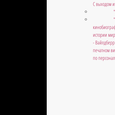
С выходом и
кинобиограф
истории мир
- Вайлдберри
печатном ви
по персональ