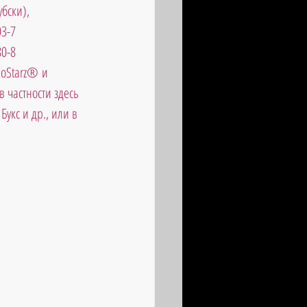
бски),
03-7
80-8
oStarz® и 
 частности здесь 
укс и др., или в 