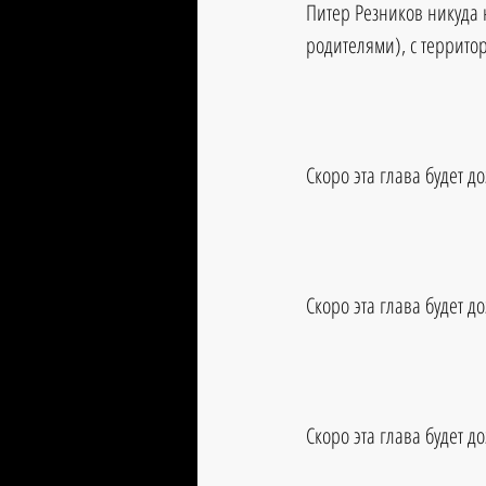
Питер Резников никуда 
родителями), с террито
Скоро эта глава будет д
Скоро эта глава будет д
Скоро эта глава будет д