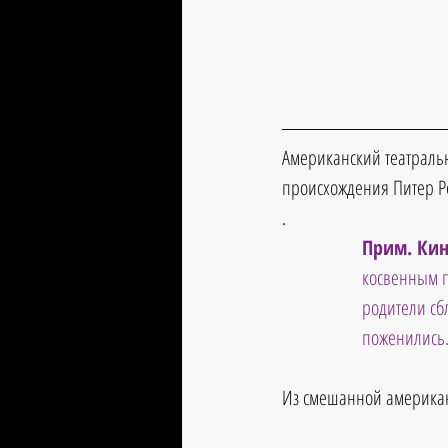
Американский театральны
происхождения 
Питер Р
.
Прим. Кин
косвенным п
родители сб
поженились
Из смешанной американ