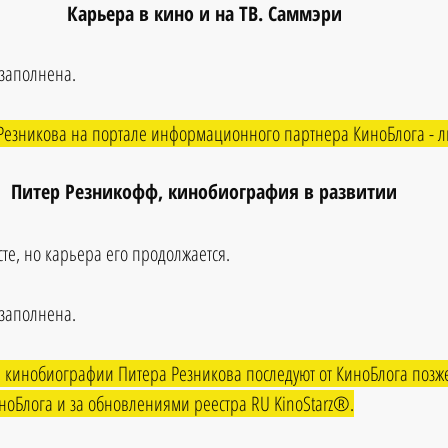
Карьера в кино и на ТВ. Саммэри
озаполнена.
езникова на портале информационного партнера КиноБлога - ли
Питер Резникофф, кинобиография в развитии
те, но карьера его продолжается.
озаполнена.
 кинобиографии Питера Резникова последуют от КиноБлога позж
ноБлога и за обновлениями реестра RU KinoStarz®.