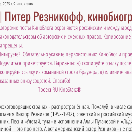
р. 2025 г.
2 мин. чтения
| Питер Резникофф, кинобиог
Авторские посты КиноБлога охраняются российским и междунаро
законодательством об авторских и смежных правах. Копирование 
запрещены. 
Цитируете?  Обязательно укажите первоисточник: КиноБлог и проек
Поделиться приветствуется. Варианты: а) скопируйте ссылку после т
скопируйте ссылку из командной строки браузера, в) кликните ава
указанных внизу соцсетей. Спасибо!
Проект RU KinoStarz®
усскоговорящих странах - распространённая. Пожалуй, в числе с
стаётся Виктор Резников (1952-1992), советский и российский муз
нник. Песни «Улетай, туча» в исполнении Аллы Пугачевой и «Льд
ной – это про него. А вот американский актёр Резников - не поэ