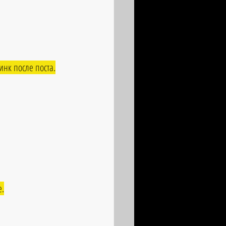
нк после поста.
е.