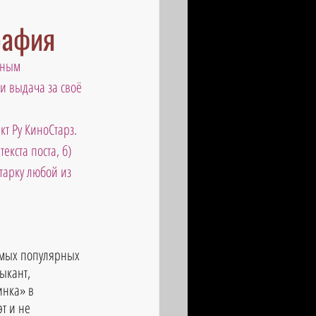
рафия
дным 
и выдача за своё 
т Ру КиноСтарз. 
екста поста, б) 
тарку любой из 
амых популярных 
ыкант, 
инка» в 
т и не 