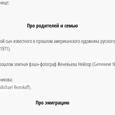
нице: 
Про родителей и семью
ой сын известного в прошлом американского художника русског
1971).
 прошлом элитная фэшн-фотограф Женевьева Нейлор (
Genevieve N
никова:
Michael Reznikoff).
Про эмиграцию