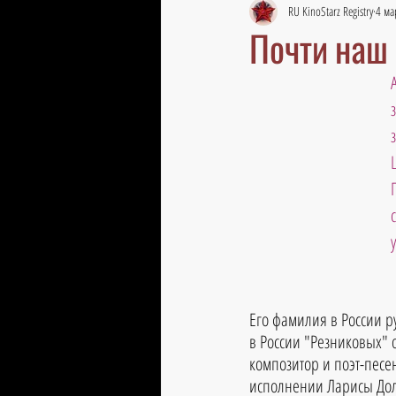
RU KinoStarz Registry
4 ма
Почти наш 
Его фамилия в России р
в России "Резниковых" о
композитор и поэт-песе
исполнении Ларисы Доли