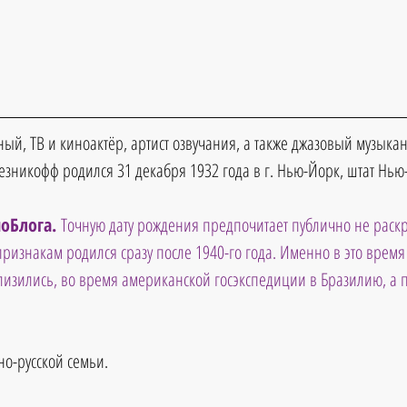
й, ТВ и киноактёр, артист озвучания, а также джазовый музыкант
езникофф 
родился 31 декабря 1932 года в г. Нью-Йорк, штат Нью
оБлога. 
Точную дату рождения предпочитает публично не раскр
ризнакам родился сразу после 1940-го года. Именно в это время
лизились, во время американской госэкспедиции в Бразилию, а п
.
о-русской семьи.