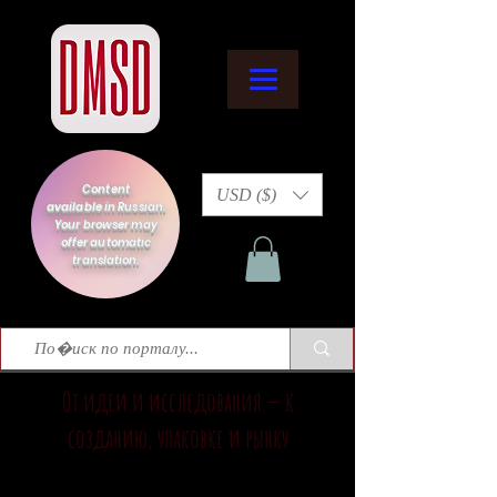
Content
USD ($)
available in Russian.
Your browser may
offer automatic
translation.
От идеи и исследования — к
созданию, упаковке и рынку