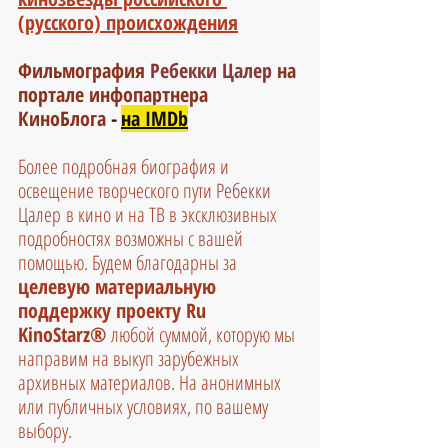
(русского) происхождения
Фильмография 
Ребекки Цалер
на 
портале инфопартнера 
КиноБлога
 -
на IMDb
Более подробная биография и 
освещение творческого пути 
Ребекки 
Цалер
в кино и на ТВ в эксклюзивных 
подробностях возможны с вашей 
помощью. Будем благодарны за 
целевую материальную 
поддержку проекту Ru 
KinoStarz®
 любой суммой, которую мы 
направим на выкуп зарубежных 
архивных материалов. На анонимных 
или публичных условиях, по вашему 
выбору.