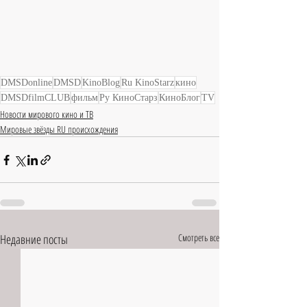
DMSDonline
DMSD
KinoBlog
Ru KinoStarz
кино
DMSDfilmCLUB
фильм
Ру КиноСтарз
КиноБлог
TV
Новости мирового кино и ТВ
Мировые звёзды RU происхождения
Недавние посты
Смотреть все