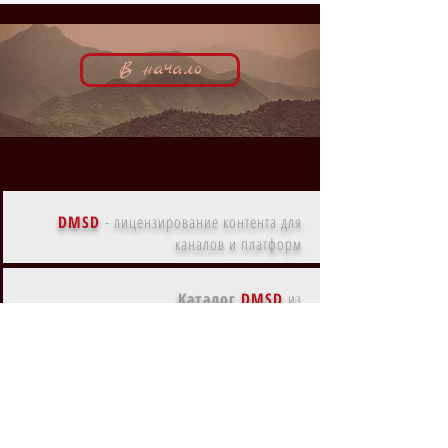
В начало
DMSD
-
лицензирование контента для
каналов и платформ
Каталог
DMSD
из
СНГ
Каталог
DMSD
из
Америки