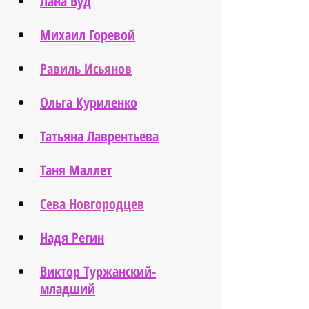
Лана Вуд
Михаил Горевой
Равиль Исьянов
Ольга Куриленко
Татьяна Лаврентьева
Таня Маллет
Сева Новгородцев
Надя Регин
Виктор Туржанский-
младший