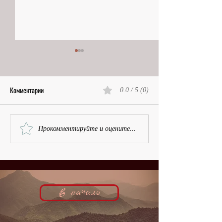
Комментарии
0.0 / 5 (0)
Неожиданная кинозвезда |
Почти сто | Марина
Прокомментируйте и оцените...
Ирена фон Мейендорф,
Дитмар, кинобиогр
кинобиография
В начало