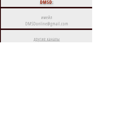
DMSD
:
имейл
DMSDonline@gmail.com
другие каналы
коммуникаций с нами
DMSD
- дистрибутор и агрегатор
цифрового контента
Контент
DMSD
на
Amazon Prime
Контент
DMSD
в субрегионах
EMEA, MENA, LATAM, NA, APAC