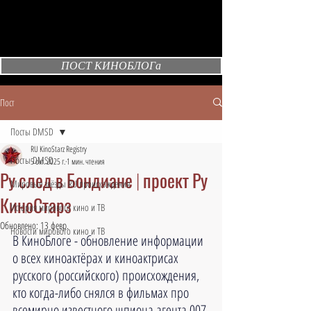
ПОСТ КИНОБЛОГа
Пост
Посты DMSD
RU KinoStarz Registry
Посты DMSD
5 окт. 2025 г.
1 мин. чтения
Ру след в Бондиане | проект Ру
Мировые звёзды RU происхождения
КиноСтарз
История мирового кино и ТВ
Обновлено:
13 февр.
Новости мирового кино и ТВ
В КиноБлоге - обновление информации 
о всех киноактёрах и киноактрисах 
русского (российского) происхождения, 
кто когда-либо снялся в фильмах про 
всемирно известного шпиона агента 007 