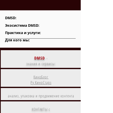
DMSD:
Экосистема DMSD:
Практика и услуги:
Для кого мы:
DMSD
-
знания и сервисы:
КиноБлог
Ру КиноСтарз
анализ, упаковка и продвижение контента
КОНТАКТЫ с