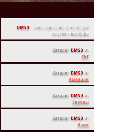
DMSD
-
лицензирование контента для
каналов и платформ
Каталог
DMSD
из
СНГ
Каталог
DMSD
из
Америки
Каталог
DMSD
из
Европы
Каталог
DMSD
из
Азии