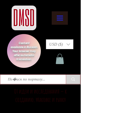
Content
USD ($)
available in Russian.
Your browser may
offer automatic
translation.
От идеи и исследования — к
созданию, упаковке и рынку