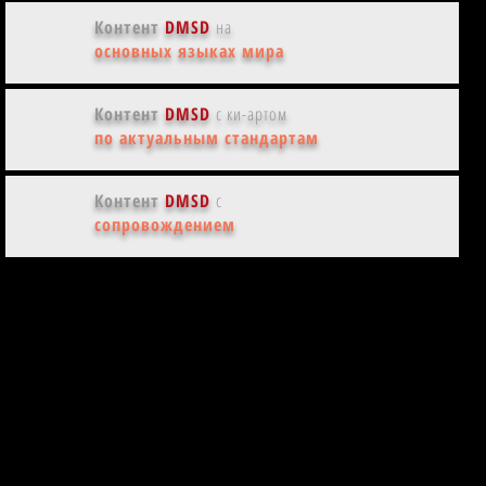
Контент
DMSD
на
основных языках мира
Контент
DMSD
с ки-артом
по актуальным стандартам
Контент
DMSD
с
сопровождением