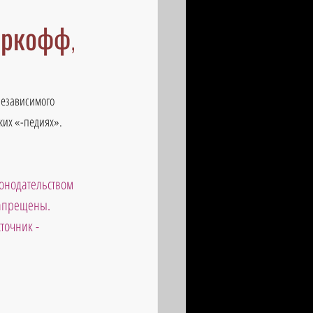
Аркофф,
независимого 
ких «-педиях».
онодательством 
запрещены. 
точник - 