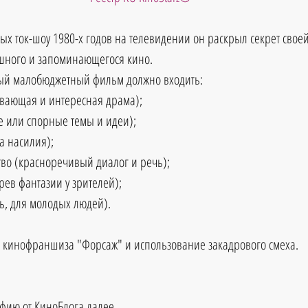
ых ток-шоу 1980-х годов на телевидении он раскрыл секрет своей
шного и запоминающегося кино. 
ный малобюджетный фильм должно входить: 
ывающая и интересная драма);  
 или спорные темы и идеи);  
а насилия);  
тво (красноречивый диалог и речь);  
рев фантазии у зрителей); 
ть, для молодых людей). 
ь: кинофраншиза "Форсаж" и использование закадрового смеха.
фию от КиноБлога далее.