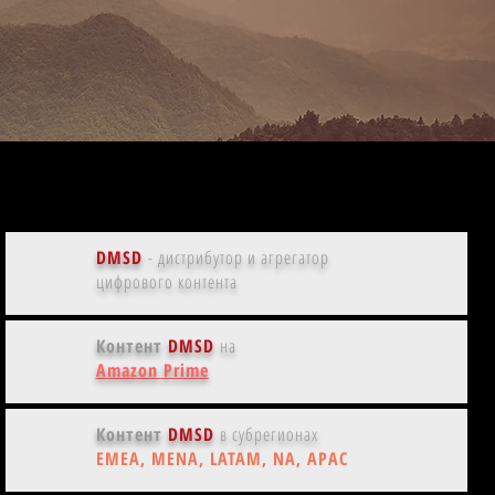
совская красотка | Рашель
ис, кинобиография
DMSD
- дистрибутор и агрегатор
цифрового контента
Контент
DMSD
на
Amazon Prime
Контент
DMSD
в субрегионах
EMEA, MENA, LATAM, NA, APAC