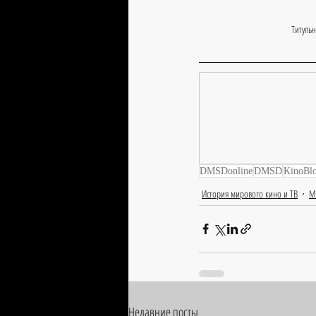
Титуль
DMSDonline
DMSD
KinoBl
История мирового кино и ТВ
М
Недавние посты