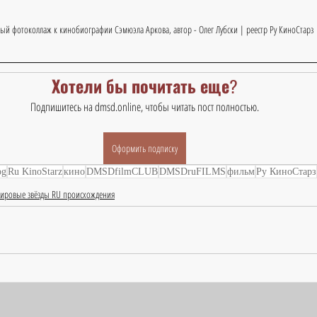
ный фотоколлаж к кинобиографии Сэмюэла Аркова, автор - Олег Лубски | реестр Ру КиноСтарз
Хотели бы почитать еще?
Подпишитесь на dmsd.online, чтобы читать пост полностью.
Оформить подписку
og
Ru KinoStarz
кино
DMSDfilmCLUB
DMSDruFILMS
фильм
Ру КиноСтарз
ировые звёзды RU происхождения