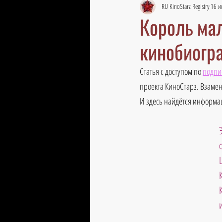
RU KinoStarz Registry
16 и
Король ма
кинобиогр
Статья с доступом по 
подпи
проекта КиноСтарз. Взамен
И здесь найдётся информац