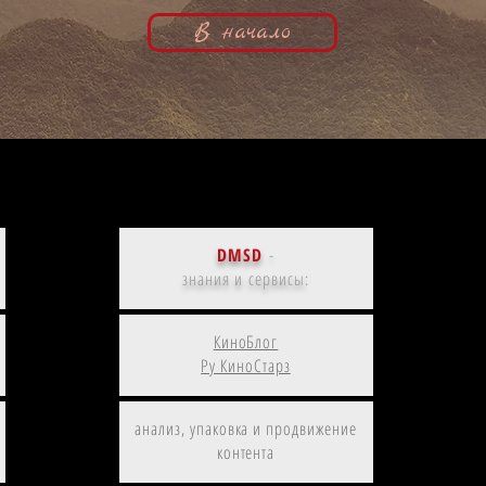
В начало
Остров, Белая гвардия и номинация
Рубен
| Василий Врангель, кинобиография
Девир
DMSD
-
знания и сервисы:
КиноБлог
Ру КиноСтарз
анализ, упаковка и продвижение
контента