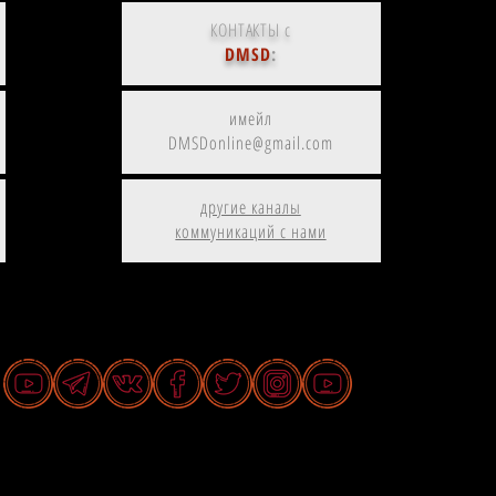
КОНТАКТЫ с
DMSD
:
имейл
DMSDonline@gmail.com
другие каналы
коммуникаций с нами