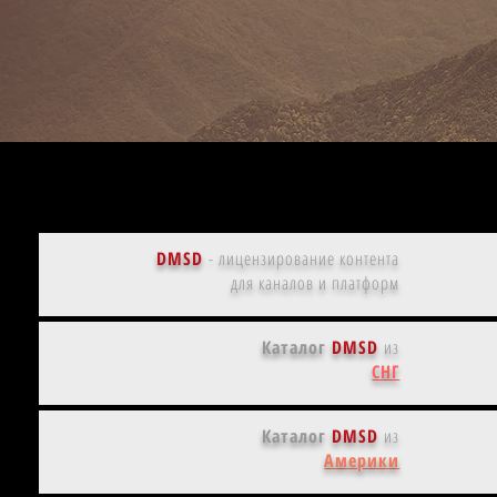
Председатель | Павел
Веселовский, кинобиография
DMSD
-
лицензирование контента
для каналов и платформ
Каталог
DMSD
из
СНГ
Каталог
DMSD
из
Америки