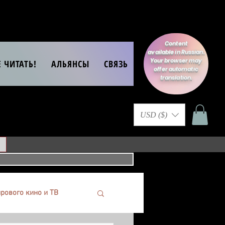
Content
available in Russian.
Your browser may
Е ЧИТАТЬ!
АЛЬЯНСЫ
СВЯЗЬ
offer automatic
translation.
USD ($)
рового кино и ТВ