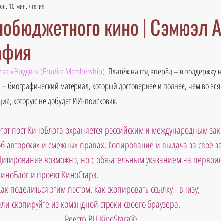
юн.
10 мин. чтения
лобюджетного кино | Сэмюэл 
афия
ске «Эрудит» (Erudite Membership)
. Платёж на год вперёд – в поддержку 
 – биографический материал, который достовернее и полнее, чем во вся
ия, которую не добудет ИИ-поисковик.
Этот пост КиноБлога охраняется российским и международным зак
об авторских и смежных правах. Копирование и выдача за своё 
Цитирование возможно, но с обязательным указанием на первоис
КиноБлог и проект КиноСтарз.
Как поделиться этим постом, как скопировать ссылку - внизу; 
или скопируйте из командной строки своего браузера.
Реестр RU KinoStarz®