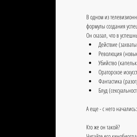
В одном из телевизионн
формулы создания успе
Он сказал, что в успеш
Действие (захват
Революция (новые
Убийство (капельк
Ораторское искусс
Фантастика (разог
Блуд (сексуальнос
А еще - с него началис
Кто же он такой?
Читайте его кинобиогра