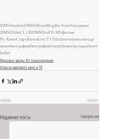
DMSDonline
DMSD
KinoBlog
Ru KinoStarz
кино
DMSDfilmCLUB
DMSDruFILMS
фильм
Ру КиноСтарз
КиноБлог
TV
film
movie
кинозвезда
кинобиография
биография
театр
theatre
музыка
балет
ballet
Мировые звёзды RU происхождения
Новости мирового кино и ТВ
Недавние посты
Смотреть все