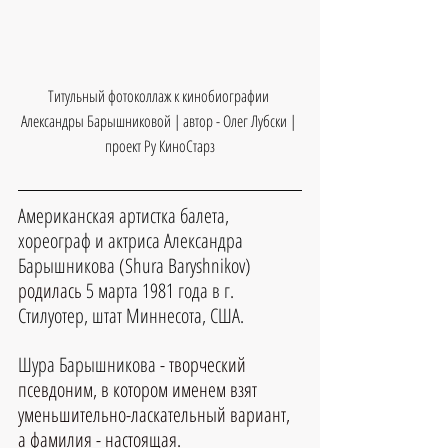
Титульный фотоколлаж к кинобиографии 
Александры Барышниковой | автор - Олег Лубски | 
проект Ру КиноСтарз
Американская артистка балета, 
хореограф и актриса Александра 
Барышникова
 (
Shura Baryshnikov)
родилась 
5 марта 1981 года в г. 
Стилуотер, штат Миннесота, США.
Шура Барышникова
 - творческий 
псевдоним, в котором именем взят 
уменьшительно-ласкательный вариант, 
а фамилия - настоящая.