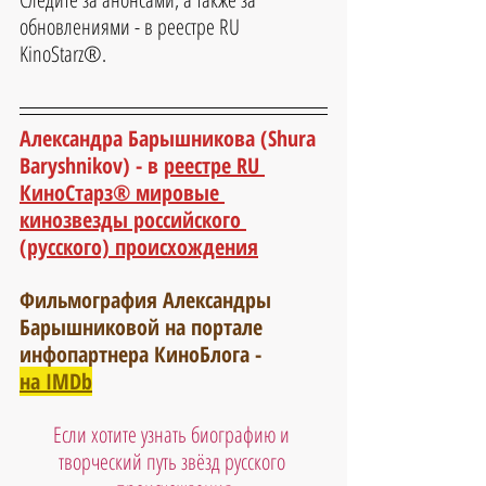
обновлениями - в реестре RU 
KinoStarz®.
Александра Барышникова (Shura 
Baryshnikov) - в 
реестре RU 
КиноСтарз® мировые 
кинозвезды российского 
(русского) происхождения
Фильмография Александры 
Барышниковой на портале 
инфопартнера КиноБлога -
на IMDb
Если хотите узнать биографию и 
творческий путь звёзд русского 