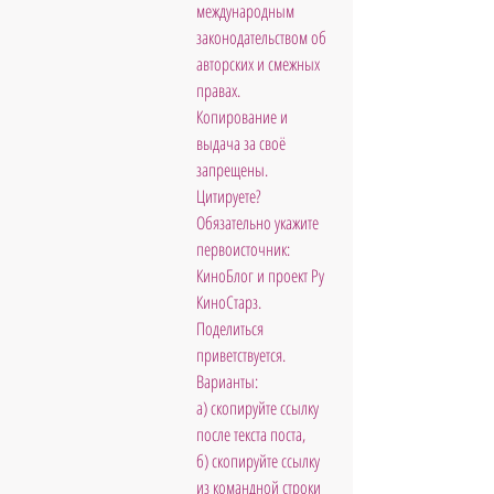
международным 
законодательством об 
авторских и смежных 
правах. 
Копирование и 
выдача за своё 
запрещены. 
Цитируете?  
Обязательно укажите 
первоисточник: 
КиноБлог и проект Ру 
КиноСтарз. 
Поделиться 
приветствуется. 
Варианты: 
а) скопируйте ссылку 
после текста поста, 
б) скопируйте ссылку 
из командной строки 