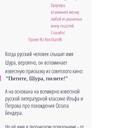
браузера, 
в) кликните иконку 
любой из указанных 
внизу соцсетей. 
Спасибо!
Проект RU KinoStarz®
Когда русский человек слышит имя 
Шура, вероятно, он вспоминает 
известную присказку из советского кино:
"Питите, Шура, пилите!"
А на основана на всемирно известной 
русской литературной классике Ильфа и 
Петрова про похождения Остапа 
Бендера.
Но её имя в творческом псевдониме - от 