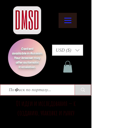
Content
USD ($)
available in Russian.
Your browser may
offer automatic
translation.
От идеи и исследования — к
созданию, упаковке и рынку