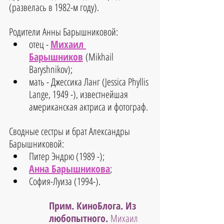
(развелась в 1982-м году).
Родители Анны Барышниковой:
отец - 
Михаил 
Барышников
(Mikhail 
Baryshnikov);
мать - Джессика Ланг (Jessica Phyllis 
Lange, 1949 -), известнейшая 
американская актриса и фотограф.
Сводные сестры и брат Александры 
Барышниковой:
Питер Эндрю (1989 -); 
Анна Барышникова
;
София-Луиза (1994-).
Прим. КиноБлога. Из 
любопытного. 
Михаил 