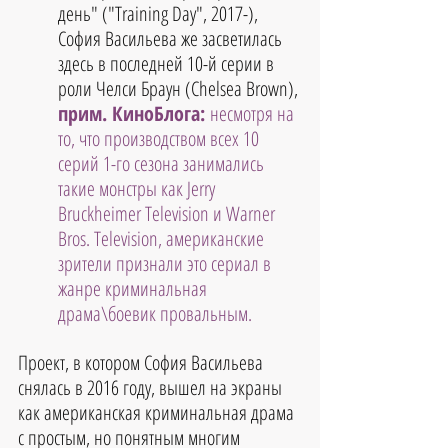
день" ("Training Day", 2017-),
София Васильева же засветилась 
здесь в последней 10-й серии в 
роли Челси Браун (Chelsea Brown),
прим. КиноБлога: 
несмотря на 
то, что производством всех 10 
серий 1-го сезона занимались 
такие монстры как Jerry 
Bruckheimer Television и Warner 
Bros. Television, американские 
зрители признали это сериал в 
жанре криминальная 
драма\боевик провальным.
Проект, в котором София Васильева 
снялась в 2016 году, вышел на экраны 
как американская криминальная драма 
с простым, но понятным многим 