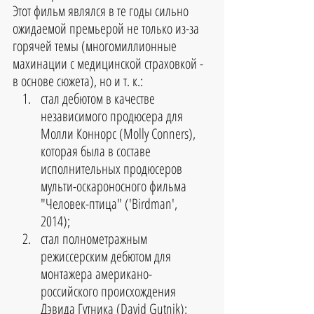
Этот фильм являлся в те годы сильно 
ожидаемой премьерой не только из-за 
горячей темы (многомиллионные 
махинации с медицинской страховкой - 
в основе сюжета), но и т. к.: 
стал дебютом в качестве 
независимого продюсера для 
Молли Коннорс (Molly Conners), 
которая была в составе 
исполнительных продюсеров 
мульти-оскароносного фильма 
"Человек-птица" ('Birdman', 
2014);  
стал полнометражным 
режиссерским дебютом для 
монтажера американо-
российского происхождения 
Дэвида Гутника (David Gutnik);  