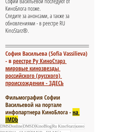
Софии Васильевой последуют от 
КиноБлога позже. 
Следите за анонсами, а также за 
обновлениями - в реестре RU 
KinoStarz®.
София Васильева (Sofia Vassilieva) 
- 
в 
реестре Ру КиноСтарз 
мировые кинозвезды 
российского (русского) 
происхождения - ЗДЕСЬ
Фильмография Софии 
Васильевой на портале 
инфопартнера КиноБлога - 
на 
IMDb
DMSDonline
DMSD
KinoBlog
Ru KinoStarz
кино