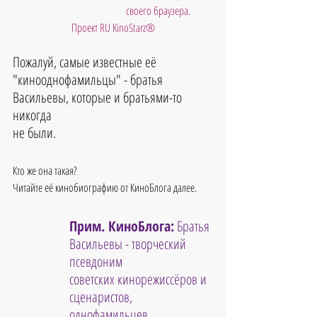
своего браузера. 
Проект RU KinoStarz®
Пожалуй, самые известные её 
"кинооднофамильцы" - братья 
Васильевы, которые и братьями-то 
никогда 
не были.
Кто же она такая?
Читайте её кинобиографию от КиноБлога далее.
Прим. КиноБлога:
 Братья 
Васильевы - творческий 
псевдоним 
советских кинорежиссёров и 
сценаристов, 
однофамильцев 