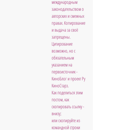
международным 
законодательством о 
авторских и смежных 
правах. Копирование 
и выдача за своё 
запрещены. 
Цитирование 
возможно, но с 
обязательным 
указанием на 
первоисточник - 
КиноБлог и проект Ру 
КиноСтарз. 
Как поделиться этим 
постом, как 
скопировать ссылку - 
внизу; 
или скопируйте из 
командной строки 