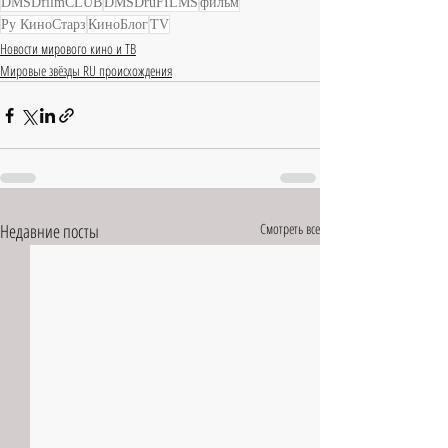
DMSDfilmCLUB
DMSDruFILMS
фильм
Ру КиноСтарз
КиноБлог
TV
Новости мирового кино и ТВ
Мировые звёзды RU происхождения
Недавние посты
Смотреть все