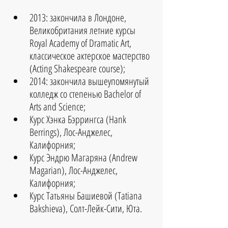
2013: закончила в Лондоне, 
Великобритания летние курсы 
Royal Academy of Dramatic Art, 
классическое актерское мастерство 
(Acting Shakespeare course);  
2014: закончила вышеупомянутый 
колледж со степенью Bachelor of 
Arts and Science;  
Курс Хэнка Бэррингса (Hank 
Berrings), Лос-Анджелес, 
Калифорния;  
Курс Эндрю Магаряна (Andrew 
Magarian), Лос-Анджелес, 
Калифорния;  
Курс Татьяны Башиевой (Tatiana 
Bakshieva), Солт-Лейк-Сити, Юта. 