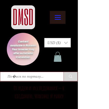
Content
USD ($)
available in Russian.
Your browser may
offer automatic
translation.
От идеи и исследования — к
созданию, упаковке и рынку