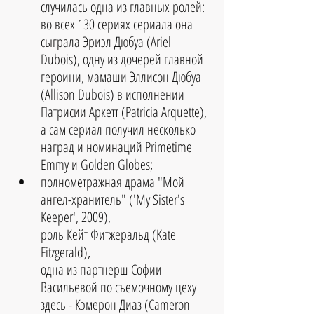
случилась одна из главных ролей: 
во всех 130 сериях сериала она 
сыграла Эриэл Дюбуа (Ariel 
Dubois), одну из дочерей главной 
героини, мамаши Эллисон Дюбуа 
(Allison Dubois) в исполнении 
Патрисии Аркетт (Patricia Arquette),
а сам сериал получил несколько 
наград и номинаций Primetime 
Emmy и Golden Globes;  
полнометражная драма "Мой 
ангел-хранитель" ('My Sister's 
Keeper', 2009), 
роль Кейт Фитжеральд (Kate 
Fitzgerald),
одна из партнерш Софии 
Васильевой по съемочному цеху 
здесь - Кэмерон Диаз (Cameron 