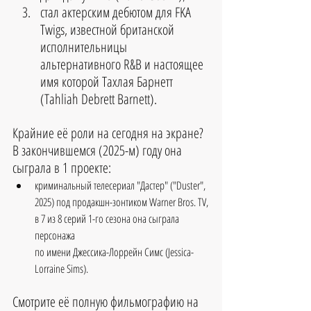
стал актерским дебютом для FKA 
Twigs, известной британской 
исполнительницы 
альтернативного R&B и настоящее 
имя которой Тахлая Барнетт 
(Tahliah Debrett Barnett). 
Крайние её роли на сегодня на экране?
В закончившемся (2025-м) году она 
сыграла в 1 проекте:
криминальный телесериал "Дастер" ("Duster", 
2025) под продакшн-зонтиком Warner Bros. TV,
в 7 из 8 серий 1-го сезона она сыграла 
персонажа 
по имени Джессика-Лоррейн Симс (Jessica-
Lorraine Sims).
Смотрите её полную фильмографию на 