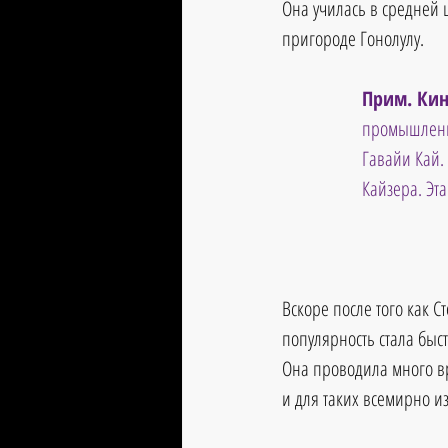
Она училась в средней ш
пригороде Гонолулу.
Прим. Кин
промышленни
Гавайи Кай. 
Кайзера. Эт
Вскоре после того как С
популярность стала быст
Она проводила много вр
и для таких всемирно из