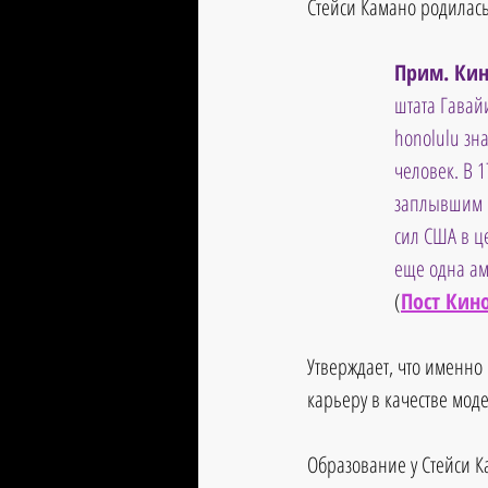
Стейси Камано родилась 
Прим. Кин
штата Гавай
honolulu зн
человек. В 
заплывшим в
сил США в ц
еще одна ам
(
Пост Кин
Утверждает, что именно
карьеру в качестве мод
Образование у Стейси Ка