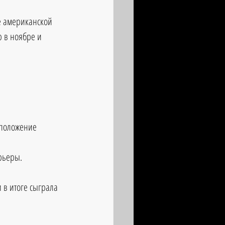
е американской 
р в ноябре и 
 положение 
арьеры.
 в итоге сыграла 