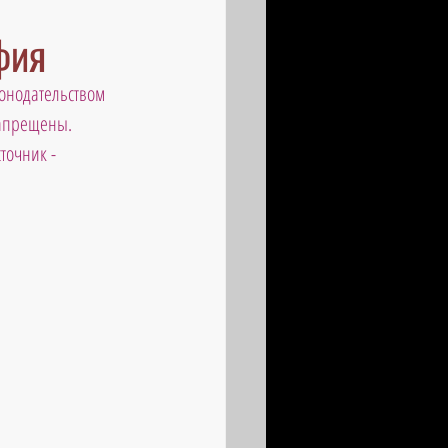
фия
онодательством 
запрещены. 
точник - 