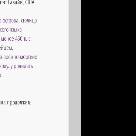
тат Гавайи, США. 
е острова, столица 
кого языка 
менее 450 тыс. 
ейцем, 
а военно-морских 
нолулу родилась 
р
ила продолжить 