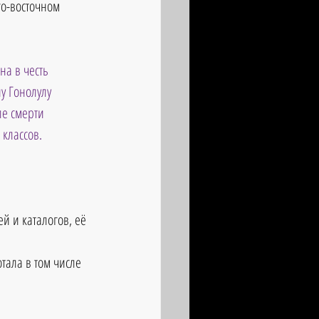
го-восточном 
на в честь 
у Гонолулу 
ле смерти 
 классов.
й и каталогов, её 
ала в том числе 