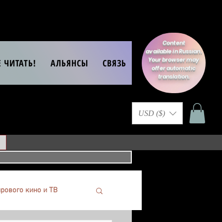
Content
available in Russian.
Your browser may
Е ЧИТАТЬ!
АЛЬЯНСЫ
СВЯЗЬ
offer automatic
translation.
USD ($)
рового кино и ТВ