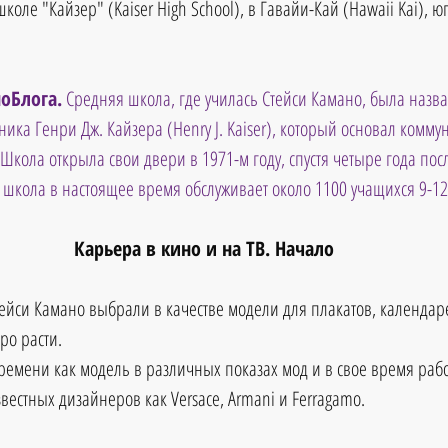
коле "Кайзер" (Kaiser High School), в Гавайи-Кай (Hawaii Kai), ю
оБлога.
 Средняя школа, где училась Стейси Камано, была назва
ка Генри Дж. Кайзера (Henry J. Kaiser), который основал коммун
Школа открыла свои двери в 1971-м году, спустя четыре года пос
а школа в настоящее время обслуживает около 1100 учащихся 9-12
Карьера в кино и на ТВ. Начало
тейси Камано выбрали в качестве модели для плакатов, календаре
ро расти. 
емени как модель в различных показах мод и в свое время работ
вестных дизайнеров как Versace, Armani и Ferragamo. 