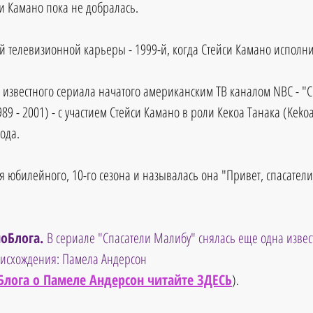
и Камано пока не добралась. 
й телевизионной карьеры - 1999-й, когда Стейси Камано исполнил
известного сериала начатого американским ТВ каналом NBC - "С
89 - 2001) - с участием Стейси Камано в роли Кекоа Танака (Keko
ода. 
 юбилейного, 10-го сезона и называлась она "Привет, спасатели!
оБлога. 
В сериале "Спасатели Малибу" снялась еще одна извес
оисхождения: Памела Андерсон 
Блога о Памеле Андерсон читайте ЗДЕСЬ
).