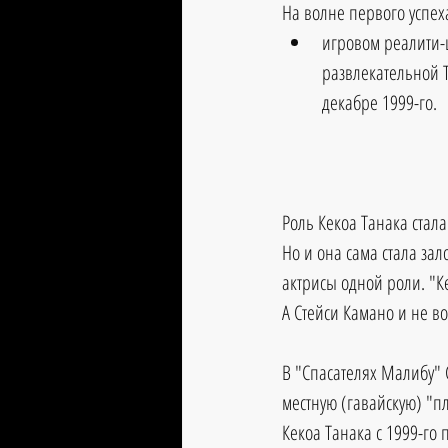
На волне первого успех
игровом реалити-ш
развлекательной Т
декабре 1999-го.
Роль Кекоа Танака стал
Но и она сама стала за
актрисы одной роли. "К
А Стейси Камано и не в
В "Спасателях Малибу" 
местную (гавайскую) "п
Кекоа Танака с 1999-го п