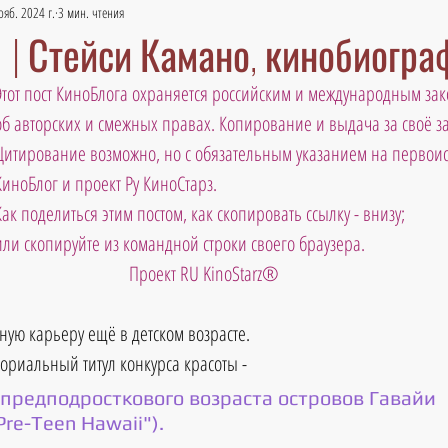
ояб. 2024 г.
3 мин. чтения
1 | Стейси Камано, кинобиогра
Этот пост КиноБлога охраняется российским и международным зак
об авторских и смежных правах. Копирование и выдача за своё 
Цитирование возможно, но с обязательным указанием на первоис
КиноБлог и проект Ру КиноСтарз. 
Как поделиться этим постом, как скопировать ссылку - внизу; 
или скопируйте из командной строки своего браузера. 
 Проект RU KinoStarz®
ую карьеру ещё в детском возрасте. 
ориальный титул конкурса красоты - 
предподросткового возраста островов Гавайи 
 Pre-Teen Hawaii").