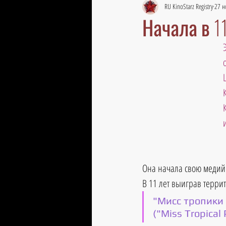
RU KinoStarz Registry
27 н
Начала в 1
Она начала свою медийн
В 11 лет выиграв террит
"Мисс тропики 
("Miss Tropical