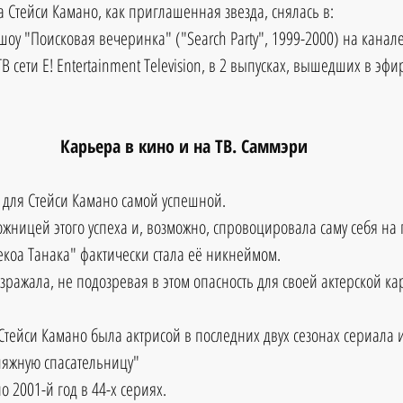
а Стейси Камано, как приглашенная звезда, снялась в:
оу "Поисковая вечеринка" ("Search Party", 1999-2000) на канал
В сети E! Entertainment Television, в 2 выпусках, вышедших в эфи
Карьера в кино и на ТВ. Саммэри
а для Стейси Камано самой успешной. 
ложницей этого успеха и, возможно, спровоцировала саму себя на
екоа Танака" фактически стала её никнеймом.
озражала, не подозревая в этом опасность для своей актерской к
Стейси Камано была актрисой в последних двух сезонах сериала и
ляжную спасательницу"
о 2001-й год в 44-х сериях. 