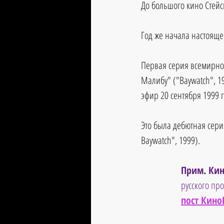
До большого кино Стейс
Год же начала настояще
Первая серия всемирно 
Малибу" ("Baywatch", 19
эфир 20 сентября 1999 г
Это была дебютная серия
Baywatch", 1999).
Прим. Кин
русского пр
пост Кино