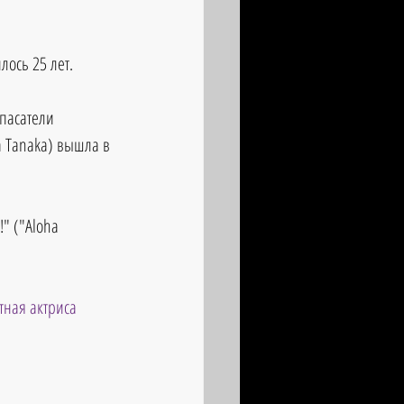
ось 25 лет. 
пасатели 
a Tanaka) вышла в 
" ("Aloha 
тная актриса 