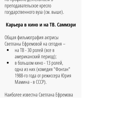
преподавательское кресло 
государственного вуза (см. выше).
Карьера в кино и на ТВ. Саммэри
Общая фильмография актрисы 
Светланы Ефремовой на сегодня – 
на ТВ - 30 ролей (все в 
американский период);  
в большом кино - 13 ролей, 
одна из них (комедия "Фонтан" 
1988-го года от режиссера Юрия 
Мамина - в СССР). 
Наиболее известна Светлана Ефремова 
по следующим кино и ТВ проектам: 
полнометражная драма студии 
Warner Bros. "Белый олеандр" 