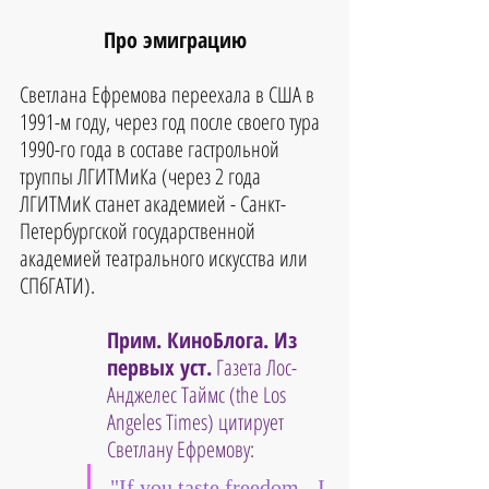
Про эмиграцию
Светлана Ефремова переехала в США в 
1991-м году, через год после своего тура 
1990-го года в составе гастрольной 
труппы ЛГИТМиКа (через 2 года 
ЛГИТМиК станет академией - Санкт-
Петербургской государственной 
академией театрального искусства или 
СПбГАТИ).
Прим. КиноБлога. Из 
первых уст.
 Газета Лос-
Анджелес Таймс (the Los 
Angeles Times) цитирует 
Светлану Ефремову: 
"If you taste freedom - I 