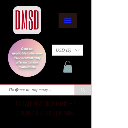
Content
USD ($)
available in Russian.
Your browser may
offer automatic
translation.
От идеи и исследования — к
созданию, упаковке и рынку