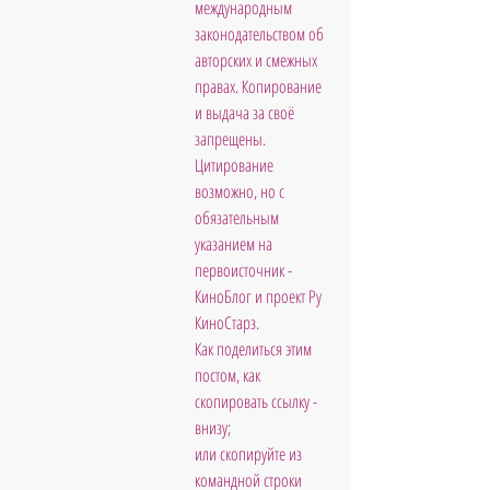
международным 
законодательством об 
авторских и смежных 
правах. Копирование 
и выдача за своё 
запрещены. 
Цитирование 
возможно, но с 
обязательным 
указанием на 
первоисточник - 
КиноБлог и проект Ру 
КиноСтарз. 
Как поделиться этим 
постом, как 
скопировать ссылку - 
внизу; 
или скопируйте из 
командной строки 