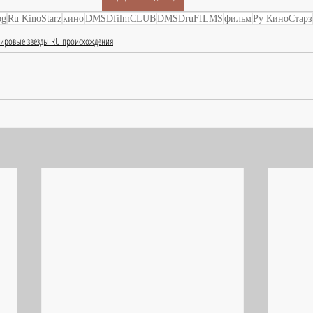
og
Ru KinoStarz
кино
DMSDfilmCLUB
DMSDruFILMS
фильм
Ру КиноСтарз
ировые звёзды RU происхождения