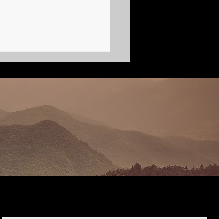
дсмен по Оскарам | Леон
й, кинобиография