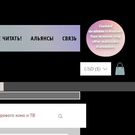
Content
available in Russian.
Your browser may
Е ЧИТАТЬ!
АЛЬЯНСЫ
СВЯЗЬ
offer automatic
translation.
USD ($)
рового кино и ТВ