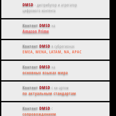
DMSD
- дистрибутор и агрегатор
цифрового контента
Контент
DMSD
на
Amazon Prime
Контент
DMSD
в субрегионах
EMEA, MENA, LATAM, NA, APAC
Контент
DMSD
на
основных языках мира
Контент
DMSD
с ки-артом
по актуальным стандартам
Контент
DMSD
с
сопровождением