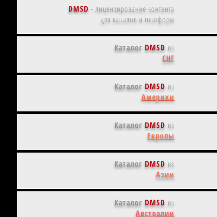
DMSD
-
лицензирование контента
для каналов и платформ
Каталог
DMSD
из
СНГ
Каталог
DMSD
из
Америки
Каталог
DMSD
из
Европы
Каталог
DMSD
из
Азии
Каталог
DMSD
из
Австралии