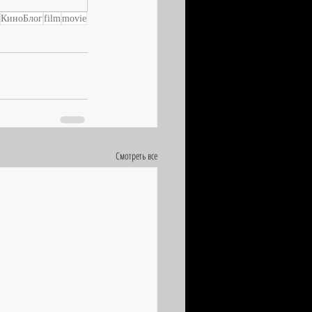
КиноБлог
film
movie
Смотреть все