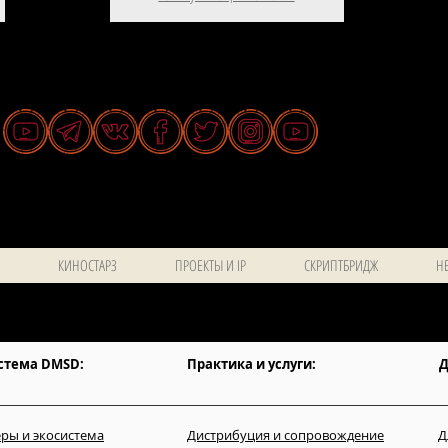
КИНОСТАРЗ
ПРОЕКТЫ И IP
СКРИПТБРИДЖ
НЕ
стема DMSD:
Практика и услуги:
Д
ры и экосистема
Дистрибуция и сопровождение
Д