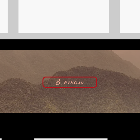
В начало
Неожиданная кинозвезда | Ирена
Рекор
фон Мейендорф, кинобиография
Шамро