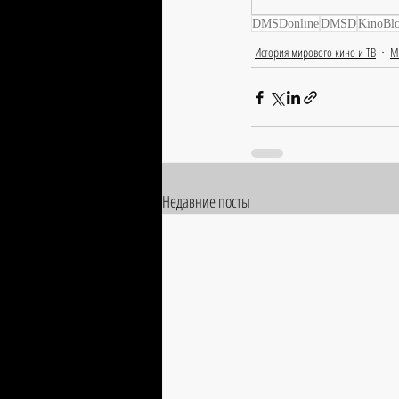
DMSDonline
DMSD
KinoBl
История мирового кино и ТВ
М
Недавние посты