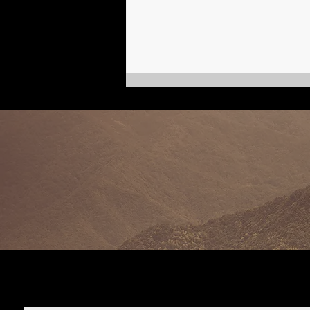
Казаки в городе | Марта фон
Коссатски, кинобиография