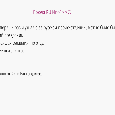
Проект RU KinoStarz®
ервый раз и узнав о её русском происхождении, можно было бы п
ий псевдоним.
стоящая фамилия, по отцу. 
её половинка.
ию от КиноБлога далее.