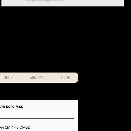
 ЧИТАТЬ!
АЛЬЯНСЫ
СВЯЗЬ
ля кого мы:
ля СМИ -
о DMSD