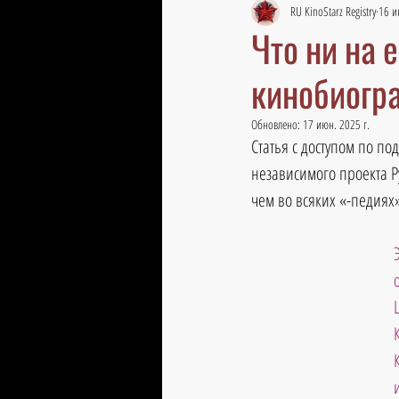
RU KinoStarz Registry
16 и
Что ни на 
кинобиогр
Обновлено:
17 июн. 2025 г.
Статья с доступом по по
независимого проекта Р
чем во всяких «-педиях»
и