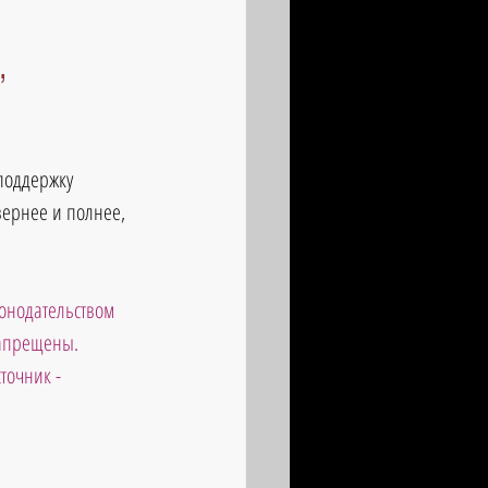
,
поддержку 
вернее и полнее, 
онодательством 
запрещены. 
точник - 
                       