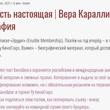
юн. 2025 г.
6 мин. чтения
есть настоящая | Вера Каралли
афия
дписке «Эрудит» (Erudite Membership). Платёж на год вперёд – в 
у КиноСтарз. Взамен – биографический материал, который досто
.
Этот пост КиноБлога охраняется российским и международным зак
об авторских и смежных правах. Копирование и выдача за своё 
Цитирование возможно, но с обязательным указанием на первоис
КиноБлог и проект Ру КиноСтарз
Как поделиться этим постом, как скопировать ссылку - внизу; 
ли скопируйте из командной строки своего браузера.                             