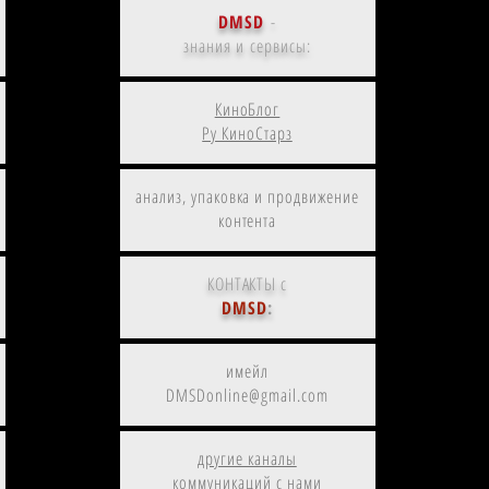
DMSD
-
знания и сервисы:
КиноБлог
Ру КиноСтарз
анализ, упаковка и продвижение
контента
КОНТАКТЫ с
DMSD
:
имейл
DMSDonline@gmail.com
другие каналы
коммуникаций с нами