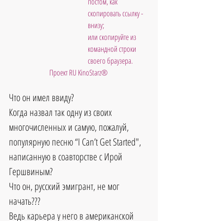
постом, как 
скопировать ссылку - 
внизу; 
или скопируйте из 
командной строки 
своего браузера.
Проект RU KinoStarz®
Что он имел ввиду?
Когда назвал так одну из своих 
многочисленных и самую, пожалуй, 
популярную песню “I Can’t Get Started", 
написанную в соавторстве с Ирой 
Гершвиным?
Что он, 
русский эмигрант,
 не мог 
начать???
Ведь карьера у него в американской 