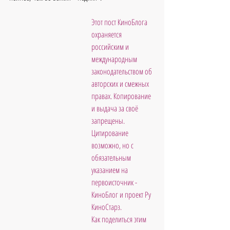
Этот пост КиноБлога 
охраняется 
российским и 
международным 
законодательством об 
авторских и смежных 
правах. Копирование 
и выдача за своё 
запрещены. 
Цитирование 
возможно, но с 
обязательным 
указанием на 
первоисточник - 
КиноБлог и проект Ру 
КиноСтарз. 
Как поделиться этим 