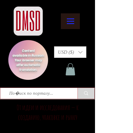
Content
USD ($)
available in Russian.
Your browser may
offer automatic
translation.
От идеи и исследования — к
созданию, упаковке и рынку