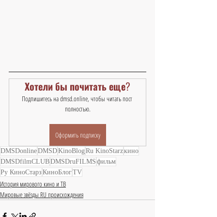
Хотели бы почитать еще?
Подпишитесь на dmsd.online, чтобы читать пост 
полностью.
Оформить подписку
DMSDonline
DMSD
KinoBlog
Ru KinoStarz
кино
DMSDfilmCLUB
DMSDruFILMS
фильм
Ру КиноСтарз
КиноБлог
TV
История мирового кино и ТВ
Мировые звёзды RU происхождения