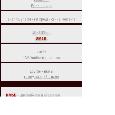
Ру КиноСтарз
анализ, упаковка и продвижение контента
КОНТАКТЫ с
DMSD
:
имейл
DMSDonline@gmail.com
другие каналы
коммуникаций с нами
DMSD
- дистрибутор и агрегатор
цифрового контента
Контент
DMSD
на