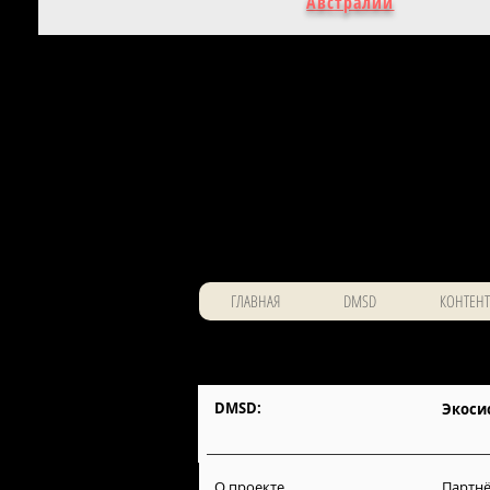
Австралии
ГЛАВНАЯ
DMSD
КОНТЕНТ
DMSD:
Экоси
О проекте
Партнё