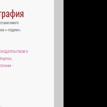
ография
независимого 
ких «-педиях».
онодательством о 
рещены. 
точник - 