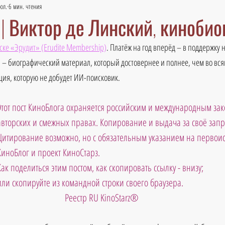
юл.
6 мин. чтения
з | Виктор де Линский, киноби
ске «Эрудит» (Erudite Membership)
. Платёж на год вперёд – в поддержку 
 – биографический материал, который достовернее и полнее, чем во вся
ия, которую не добудет ИИ-поисковик.
Этот пост КиноБлога охраняется российским и международным зак
авторских и смежных правах. Копирование и выдача за своё зап
Цитирование возможно, но с обязательным указанием на первоис
КиноБлог и проект КиноСтарз. 
Как поделиться этим постом, как скопировать ссылку - внизу; 
или скопируйте из командной строки своего браузера.
Реестр RU KinoStarz®