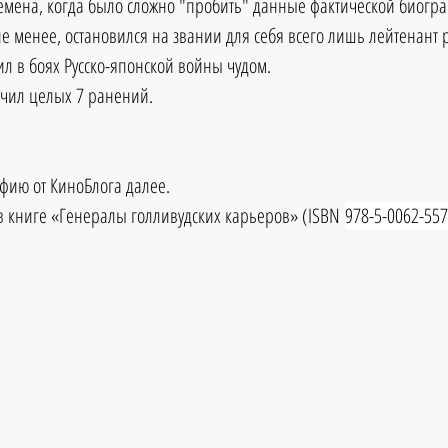
емена, когда было сложно "пробить" данные фактической биогра
е менее, остановился на звании для себя всего лишь лейтенант 
ил в боях Русско-японской войны чудом.
лучил целых 7 ранений.
фию от КиноБлога далее.
в книге «Генералы голливудских карьеров» (ISBN 
978-5-0062-557