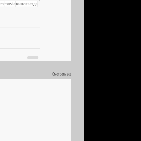
lm
movie
кинозвезда
Смотреть все