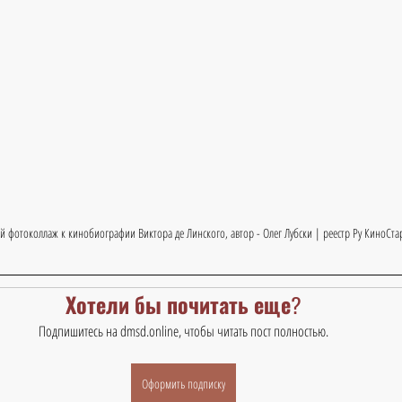
й фотоколлаж к кинобиографии Виктора де Линского, автор - Олег Лубски | реестр Ру КиноСта
Хотели бы почитать еще?
Подпишитесь на dmsd.online, чтобы читать пост полностью.
Оформить подписку