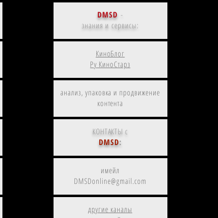
DMSD
-
знания и сервисы:
КиноБлог
Ру КиноСтарз
анализ, упаковка и продвижение
контента
КОНТАКТЫ с
DMSD
:
имейл
DMSDonline@gmail.com
другие каналы