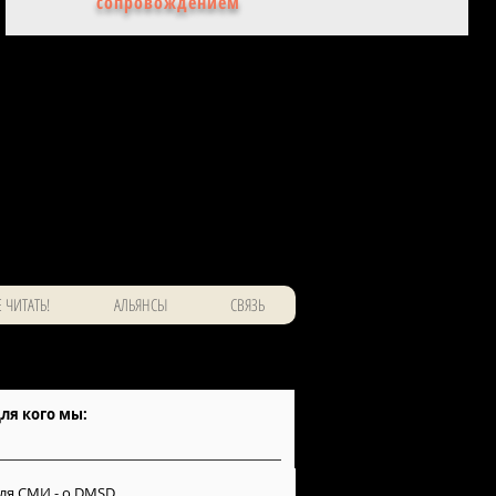
сопровождением
 ЧИТАТЬ!
АЛЬЯНСЫ
СВЯЗЬ
ля кого мы:
ля СМИ -
о DMSD