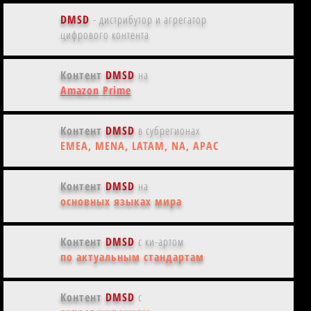
DMSD
- дистрибутор и агрегатор
цифрового контента
Контент
DMSD
на
Amazon Prime
Контент
DMSD
в субрегионах
EMEA, MENA, LATAM, NA, APAC
Контент
DMSD
на
основных языках мира
Контент
DMSD
с ки-артом
по актуальным стандартам
Контент
DMSD
с