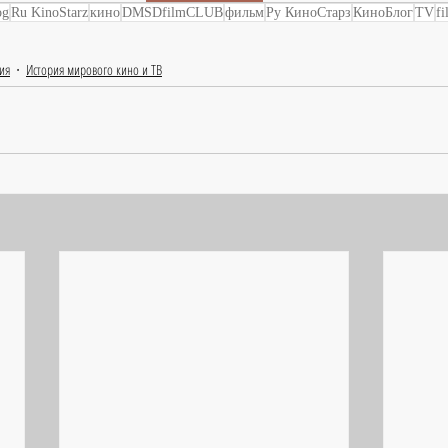
og
Ru KinoStarz
кино
DMSDfilmCLUB
фильм
Ру КиноСтарз
КиноБлог
TV
fi
ия
История мирового кино и ТВ