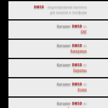
DMSD
-
лицензирование контента
для каналов и платформ
Каталог
DMSD
из
СНГ
Каталог
DMSD
из
Америки
Каталог
DMSD
из
Европы
Каталог
DMSD
из
Азии
Каталог
DMSD
из