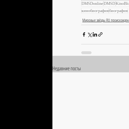
DMSDonline
DMSD
KinoBl
кинобиография
биография
Мировые звёзды RU происхожден
Недавние посты