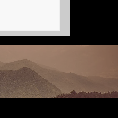
 сто | Марина фон Дитмар,
иография