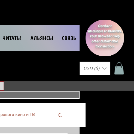
Content
available in Russian.
Your browser may
Е ЧИТАТЬ!
АЛЬЯНСЫ
СВЯЗЬ
offer automatic
translation.
USD ($)
рового кино и ТВ