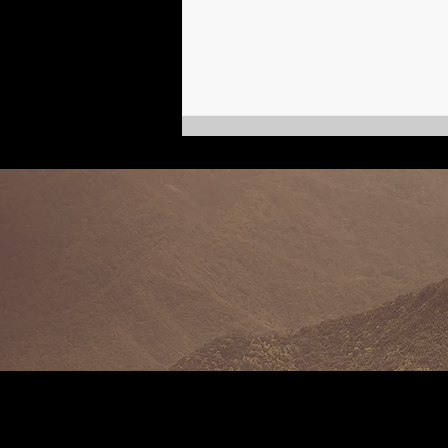
Казаки в городе | Марта фон
Коссатски, кинобиография