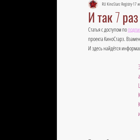
RU KinoStarz Registry
17 и
И так 7 ра
Статья с доступом по 
подпи
проекта КиноСтарз. Взамен
И здесь найдётся информац