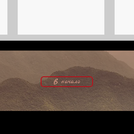
В начало
Неожиданная кинозвезда | Ирена
Почти
фон Мейендорф, кинобиография
киноб