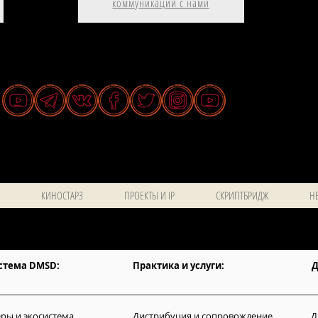
коммуникаций с нами
КИНОСТАРЗ
ПРОЕКТЫ И IP
СКРИПТБРИДЖ
НЕ
стема DMSD:
Практика и услуги:
Д
ры и экосистема
Дистрибуция и сопровождение
Д