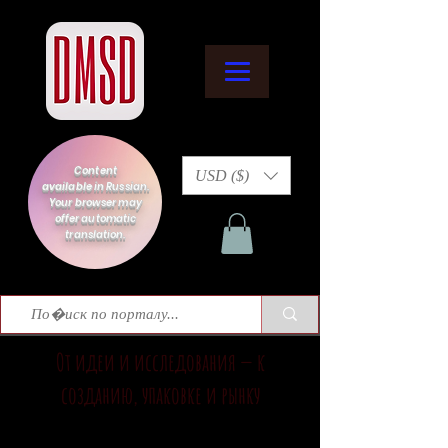
Content
USD ($)
available in Russian.
Your browser may
offer automatic
translation.
От идеи и исследования — к
созданию, упаковке и рынку