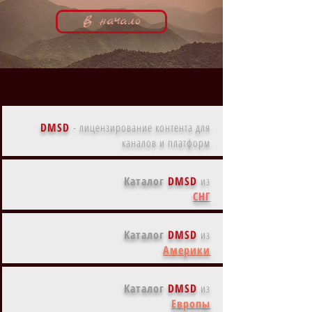
В начало
DMSD
-
лицензирование контента для
каналов и платформ
Каталог
DMSD
из
СНГ
Каталог
DMSD
из
Америки
Каталог
DMSD
из
Европы