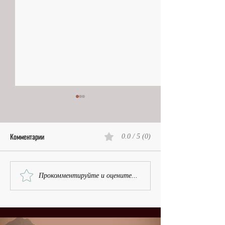
Комментарии
0.0 / 5 (0)
Тёзка первой в Париже |
После адвоката, др
Прокомментируйте и оцените...
Татьяна Зермено,
поэта | Нина Мятлев
кинобиография
кинобиография