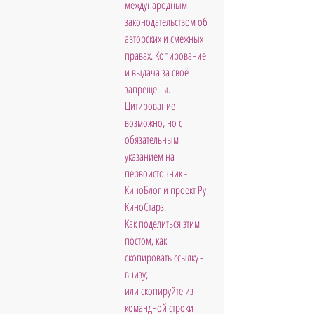
международным 
законодательством об 
авторских и смежных 
правах. Копирование 
и выдача за своё 
запрещены. 
Цитирование 
возможно, но с 
обязательным 
указанием на 
первоисточник - 
КиноБлог и проект Ру 
КиноСтарз. 
Как поделиться этим 
постом, как 
скопировать ссылку - 
внизу; 
или скопируйте из 
командной строки 