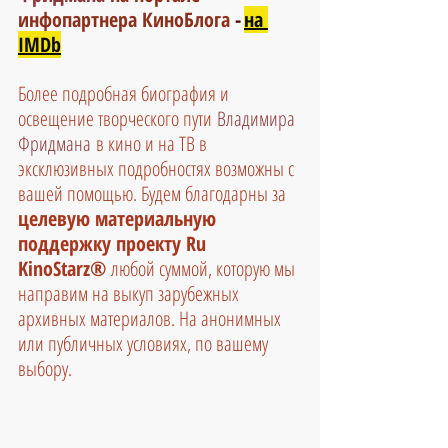
инфопартнера КиноБлога
 -
на 
IMDb
Более подробная биография и 
освещение творческого пути
 Владимира 
Фридмана
в кино и на ТВ в 
эксклюзивных подробностях возможны с 
вашей помощью. Будем благодарны за 
целевую материальную 
поддержку проекту Ru 
KinoStarz®
 любой суммой, которую мы 
направим на выкуп зарубежных 
архивных материалов. На анонимных 
или публичных условиях, по вашему 
выбору.