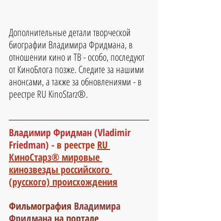
Д
ополнительные детали творческой 
биографии Владимира Фридмана, в 
отношении кино и ТВ - особо, последуют 
от КиноБлога позже. Следите за нашими 
анонсами, а также за обновлениями - в 
реестре RU KinoStarz®.
Владимир Фридман (Vladimir 
Friedman) 
- в реестре 
RU 
КиноСтарз® мировые 
кинозвезды российского 
(русского) происхождения
Фильмография
 Владимира 
Фридмана 
на портале 