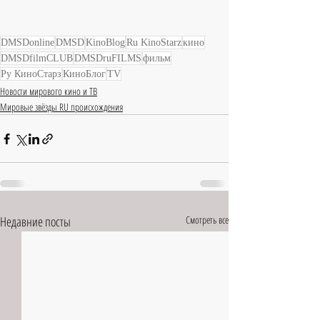
DMSDonline
DMSD
KinoBlog
Ru KinoStarz
кино
DMSDfilmCLUB
DMSDruFILMS
фильм
Ру КиноСтарз
КиноБлог
TV
Новости мирового кино и ТВ
Мировые звёзды RU происхождения
Недавние посты
Смотреть все